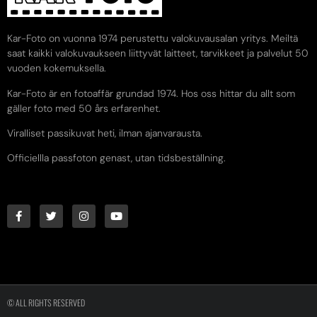
Kar-Foto on vuonna 1974 perustettu valokuvausalan yritys. Meiltä
saat kaikki valokuvaukseen liittyvät laitteet, tarvikkeet ja palvelut 50
vuoden kokemuksella.
Kar-Foto är en fotoaffär grundad 1974. Hos oss hittar du allt som
gäller foto med 50 års erfarenhet.
Viralliset passikuvat heti, ilman ajanvarausta.
Officiellla passfoton genast, utan tidsbeställning.
© ALL RIGHTS RESERVED