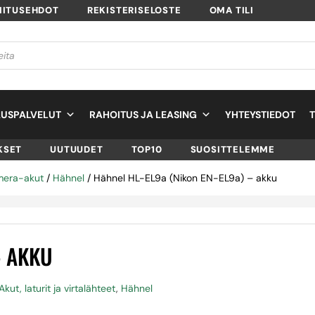
MITUSEHDOT
REKISTERISELOSTE
OMA TILI
USPALVELUT
RAHOITUS JA LEASING
YHTEYSTIEDOT
KSET
UUTUUDET
TOP10
SUOSITTELEMME
mera-akut
/
Hähnel
/ Hähnel HL-EL9a (Nikon EN-EL9a) – akku
– AKKU
Akut, laturit ja virtalähteet
,
Hähnel