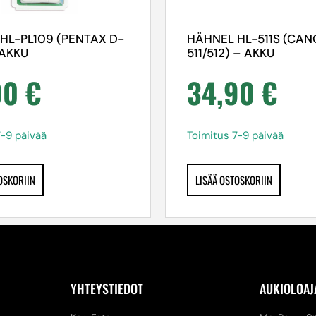
HL-PL109 (PENTAX D-
HÄHNEL HL-511S (CAN
 AKKU
511/512) – AKKU
90
€
34,90
€
7-9 päivää
Toimitus 7-9 päivää
OSKORIIN
LISÄÄ OSTOSKORIIN
YHTEYSTIEDOT
AUKIOLOAJ