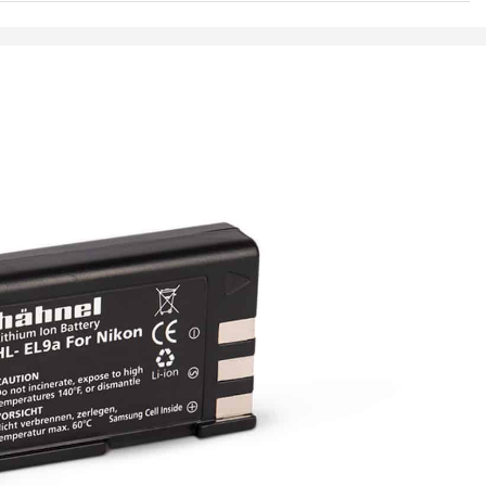
N
mAh, 7,4 V
L9, EN-EL9a