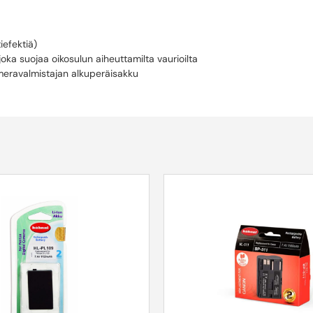
iefektiä)
oka suojaa oikosulun aiheuttamilta vaurioilta
meravalmistajan alkuperäisakku