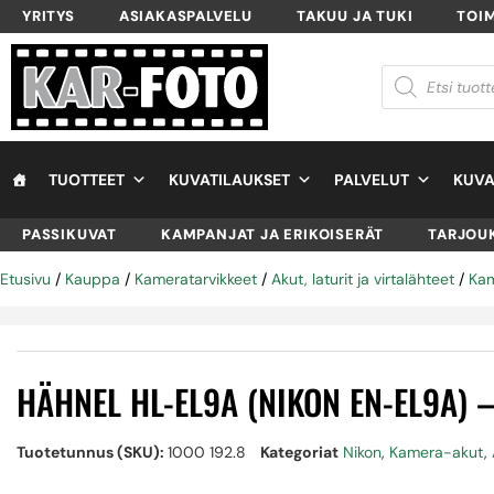
YRITYS
ASIAKASPALVELU
TAKUU JA TUKI
TOI
TUOTTEET
KUVATILAUKSET
PALVELUT
KUVA
PASSIKUVAT
KAMPANJAT JA ERIKOISERÄT
TARJOU
Etusivu
/
Kauppa
/
Kameratarvikkeet
/
Akut, laturit ja virtalähteet
/
Ka
HÄHNEL HL-EL9A (NIKON EN-EL9A) 
Tuotetunnus (SKU):
1000 192.8
Kategoriat
Nikon
,
Kamera-akut
,