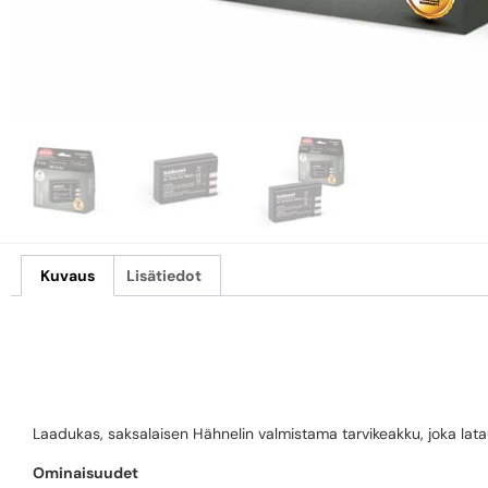
Kuvaus
Lisätiedot
HÄHNEL HL-EL9A
Laadukas, saksalaisen Hähnelin valmistama tarvikeakku, joka latau
Ominaisuudet