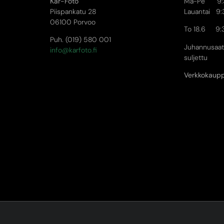
Kar-Foto
Ma-Pe 9:3
Piispankatu 28
Lauantai 9:
06100 Porvoo
To 18.6 9:
Puh. (019) 580 001
Juhannusaat
info@karfoto.fi
suljettu
Verkkokaup