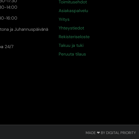
0-17:30
Toimitusehdot
30-14:00
Asiakaspalvelu
30-16:00
Yritys
Yhteystiedot
tona ja Juhannuspäivänä
Rekisteriseloste
Takuu ja tuki
pa
24/7
Peruuta tilaus
MADE ❤ BY DIGITAL PRIORITY