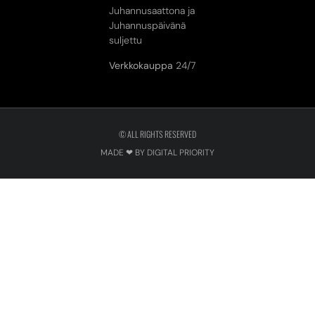
Juhannusaattona ja
Juhannuspäivänä
suljettu
Verkkokauppa
24/7
© ALL RIGHTS RESERVED
MADE ❤ BY DIGITAL PRIORITY