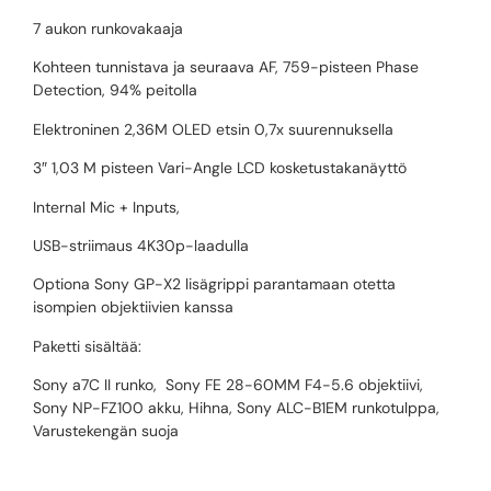
7 aukon runkovakaaja
Kohteen tunnistava ja seuraava AF, 759-pisteen Phase
Detection, 94% peitolla
Elektroninen 2,36M OLED etsin 0,7x suurennuksella
3″ 1,03 M pisteen Vari-Angle LCD kosketustakanäyttö
Internal Mic + Inputs,
USB-striimaus 4K30p-laadulla
Optiona Sony GP-X2 lisägrippi parantamaan otetta
isompien objektiivien kanssa
Paketti sisältää:
Sony a7C II runko, Sony FE 28-60MM F4-5.6 objektiivi,
Sony NP-FZ100 akku, Hihna, Sony ALC-B1EM runkotulppa,
Varustekengän suoja