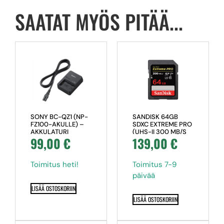
SAATAT MYÖS PITÄÄ...
SANDISK 64GB
SONY BC-QZ1 (NP-
SDXC EXTREME PRO
FZ100-AKULLE) –
(UHS-II 300 MB/S
AKKULATURI
139,00
€
99,00
€
(U3) CLASS 10)
Toimitus 7-9
Toimitus heti!
päivää
LISÄÄ OSTOSKORIIN
LISÄÄ OSTOSKORIIN