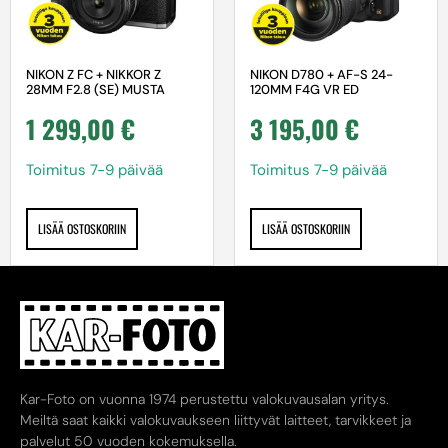
NIKON Z FC + NIKKOR Z
NIKON D780 + AF-S 24-
28MM F2.8 (SE) MUSTA
120MM F4G VR ED
1 299,00
€
3 195,00
€
Toimitus 7-9 päivää
Toimitus 7-9 päivää
LISÄÄ OSTOSKORIIN
LISÄÄ OSTOSKORIIN
Kar-Foto on vuonna 1974 perustettu valokuvausalan yritys.
Meiltä saat kaikki valokuvaukseen liittyvät laitteet, tarvikkeet ja
palvelut 50 vuoden kokemuksella.