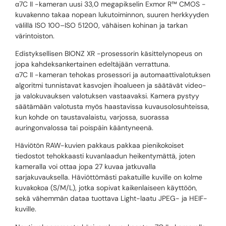
α7C II -kameran uusi 33,0 megapikselin Exmor R™ CMOS -
kuvakenno takaa nopean lukutoiminnon, suuren herkkyyden
välillä ISO 100–ISO 51200, vähäisen kohinan ja tarkan
värintoiston.
Edistyksellisen BIONZ XR -prosessorin käsittelynopeus on
jopa kahdeksankertainen edeltäjään verrattuna.
α7C II -kameran tehokas prosessori ja automaattivalotuksen
algoritmi tunnistavat kasvojen ihoalueen ja säätävät video-
ja valokuvauksen valotuksen vastaavaksi. Kamera pystyy
säätämään valotusta myös haastavissa kuvausolosuhteissa,
kun kohde on taustavalaistu, varjossa, suorassa
auringonvalossa tai poispäin kääntyneenä.
Häviötön RAW-kuvien pakkaus pakkaa pienikokoiset
tiedostot tehokkaasti kuvanlaadun heikentymättä, joten
kameralla voi ottaa jopa 27 kuvaa jatkuvalla
sarjakuvauksella. Häviöttömästi pakatuille kuville on kolme
kuvakokoa (S/M/L), jotka sopivat kaikenlaiseen käyttöön,
sekä vähemmän dataa tuottava Light-laatu JPEG- ja HEIF-
kuville.