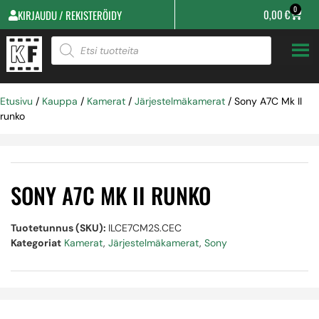
0
0,00
€
KIRJAUDU / REKISTERÖIDY
Etusivu
/
Kauppa
/
Kamerat
/
Järjestelmäkamerat
/ Sony A7C Mk II
runko
SONY A7C MK II RUNKO
Tuotetunnus (SKU):
ILCE7CM2S.CEC
Kategoriat
Kamerat
,
Järjestelmäkamerat
,
Sony