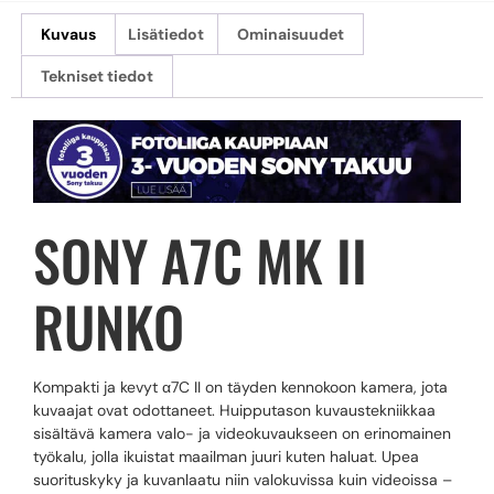
Kuvaus
Lisätiedot
Ominaisuudet
Tekniset tiedot
SONY A7C MK II
RUNKO
Kompakti ja kevyt α7C II on täyden kennokoon kamera, jota
kuvaajat ovat odottaneet. Huipputason kuvaustekniikkaa
sisältävä kamera valo- ja videokuvaukseen on erinomainen
työkalu, jolla ikuistat maailman juuri kuten haluat. Upea
suorituskyky ja kuvanlaatu niin valokuvissa kuin videoissa –