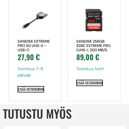
SANDISK 256GB
SANDISK EXTREME
SDXC EXTREME PRO
PRO SD UHS-II –
(UHS-I, 200 MB/S,
USB-C
89,00
€
27,90
€
(U3 & V30), CLASS
KORTINLUKIJA
10)
Toimitus heti!
Toimitus 7-9
päivää
LISÄÄ OSTOSKORIIN
LISÄÄ OSTOSKORIIN
TUTUSTU MYÖS