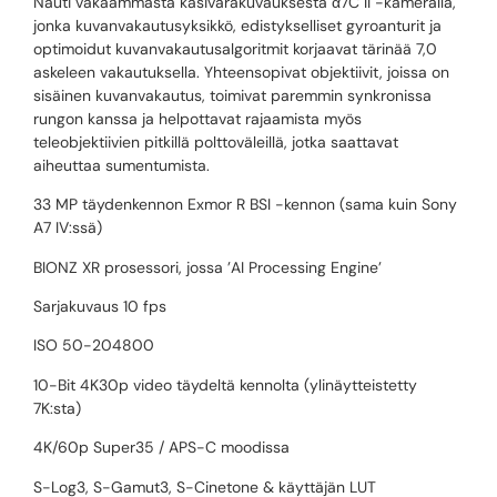
Nauti vakaammasta käsivarakuvauksesta α7C II -kameralla,
jonka kuvanvakautusyksikkö, edistykselliset gyroanturit ja
optimoidut kuvanvakautusalgoritmit korjaavat tärinää 7,0
askeleen vakautuksella. Yhteensopivat objektiivit, joissa on
sisäinen kuvanvakautus, toimivat paremmin synkronissa
rungon kanssa ja helpottavat rajaamista myös
teleobjektiivien pitkillä polttoväleillä, jotka saattavat
aiheuttaa sumentumista.
33 MP täydenkennon Exmor R BSI -kennon (sama kuin Sony
A7 IV:ssä)
BIONZ XR prosessori, jossa ’AI Processing Engine’
Sarjakuvaus 10 fps
ISO 50-204800
10-Bit 4K30p video täydeltä kennolta (ylinäytteistetty
7K:sta)
4K/60p Super35 / APS-C moodissa
S-Log3, S-Gamut3, S-Cinetone & käyttäjän LUT