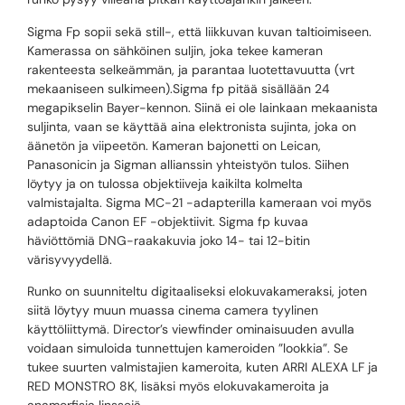
Sigma Fp sopii sekä still-, että liikkuvan kuvan taltioimiseen.
Kamerassa on sähköinen suljin, joka tekee kameran
rakenteesta selkeämmän, ja parantaa luotettavuutta (vrt
mekaaniseen sulkimeen).Sigma fp pitää sisällään 24
megapikselin Bayer-kennon. Siinä ei ole lainkaan mekaanista
suljinta, vaan se käyttää aina elektronista sujinta, joka on
äänetön ja viipeetön. Kameran bajonetti on Leican,
Panasonicin ja Sigman allianssin yhteistyön tulos. Siihen
löytyy ja on tulossa objektiiveja kaikilta kolmelta
valmistajalta. Sigma MC-21 -adapterilla kameraan voi myös
adaptoida Canon EF -objektiivit. Sigma fp kuvaa
häviöttömiä DNG-raakakuvia joko 14- tai 12-bitin
värisyvyydellä.
Runko on suunniteltu digitaaliseksi elokuvakameraksi, joten
siitä löytyy muun muassa cinema camera tyylinen
käyttöliittymä. Director’s viewfinder ominaisuuden avulla
voidaan simuloida tunnettujen kameroiden ”lookkia”. Se
tukee suurten valmistajien kameroita, kuten ARRI ALEXA LF ​​ja
RED MONSTRO 8K, lisäksi myös elokuvakameroita ja
anamorfisia linssejä.