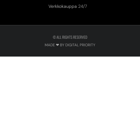
Verkkokauppa
24/7
© ALL RIGHTS RESERVED
MADE ❤ BY DIGITAL PRIORITY