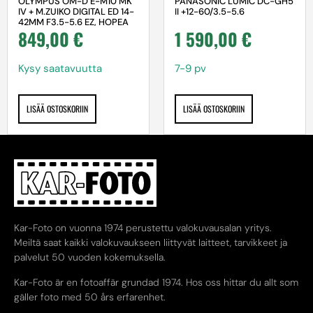
OLYMPUS OM-D E-M10 MK
PANASONIC LUMIC DC-GH5
IV + M.ZUIKO DIGITAL ED 14-
II +12-60/3.5-5.6
42MM F3.5-5.6 EZ, HOPEA
849,00
€
1 590,00
€
Kysy saatavuutta
7-9 pv
LISÄÄ OSTOSKORIIN
LISÄÄ OSTOSKORIIN
Kar-Foto on vuonna 1974 perustettu valokuvausalan yritys.
Meiltä saat kaikki valokuvaukseen liittyvät laitteet, tarvikkeet ja
palvelut 50 vuoden kokemuksella.
Kar-Foto är en fotoaffär grundad 1974. Hos oss hittar du allt som
gäller foto med 50 års erfarenhet.