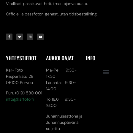
Viralliset passikuvat heti, ilman ajanvarausta.
Officiellla passfoton genast, utan tidsbeställning.
YHTEYSTIEDOT
AUKIOLOAJAT
INFO
Kar-Foto
Ma-Pe 9:30-
Piispankatu 28
17:30
06100 Porvoo
Lauantai 9:30-
14:00
Puh. (019) 580 001
info@karfoto.fi
To 18.6 9:30-
16:00
Juhannusaattona ja
Juhannuspäivänä
suljettu