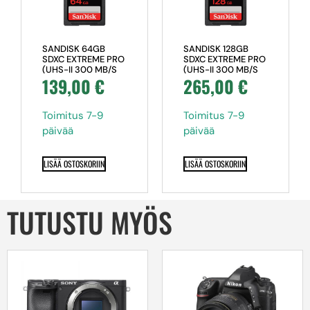
SANDISK 64GB
SANDISK 128GB
SDXC EXTREME PRO
SDXC EXTREME PRO
(UHS-II 300 MB/S
(UHS-II 300 MB/S
139,00
€
265,00
€
(U3) CLASS 10)
(U3) CLASS 10)
Toimitus 7-9
Toimitus 7-9
päivää
päivää
LISÄÄ OSTOSKORIIN
LISÄÄ OSTOSKORIIN
TUTUSTU MYÖS