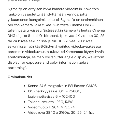
Sigma fp on erityisen hyvä kamera videointiin. Koko fp:n
runko on valjastettu jäähdyttämään kennoa, jotta
ylikuumenemisongelmia ei tulisi. Sigma fp on ensimmäinen
peilitön kamera, joka tukee 12-bittistä Cinema DNG -
tallennusta ulkoisesti. Sisäisestikin kamera tallentaa Cinema
DNG:tä joko 8- tai 10-bittisenä. fp kuvaa 4K videota 30, 25
tai 24 kuvaa sekunnissa ja full HD -kuvaa 120 kuvaa
sekunnissa. fp:n käyttöliittymä vaihtuu videokuvauksessa
paremmin videokuvausta tukevaksi.Kamerasta löytyy hyviä
aputoimintoja, esimerkiksi ”shutter angle display, waveform
display for exposure and color information, zebra
patterning”.
Ominaisuudet
Kenno 24.6 megapixelin BSI Bayern CMOS
ISO-herkkyysalue 100 – 25600,
laajennettavissa 6 – 102400
Tallennusmuoto JPEG, RAW
Videomuoto H.264, MPEG-4
Videokuva 3840 x 2160p: 30, 25, 24 fps