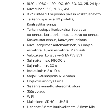
1920 x 1080p: 120, 100, 60, 50, 30, 25, 24 fps
Kuvasuhde 16:9, 1:1, 3:2, 4:3
3.2″ kiinteä 2.1 miljoonan pixelin kosketusnäyttö
Tarkennuspisteitä 49 pistettä,
Kontrastitarkennus
Tarkennustapa Itselaukaisu, Seuraava
tarkennus, Kertatarkennus, Jatkuva tarkennus,
Kosketustarkennus, Kasvojentunnistus
Kuvausohjelmat Automaattinen, Suljinajan
esivalinta, Aukon esivalinta, Manuaali
Valotuksen korjaus +/-5 EV (1/3 EV)
Suljinaika max. 1/8000 s
Suljinaika min. 30 s
Itselaukaisin 2 s, 10 s
Sarjakuvausnopeus 12 kuvaa/s
Objektiivikiinnitys Leica L
Sisäänrakennettu stereomikrofoni
Sääsuojaus
WiFi
Muistikortti SDHC – UHS II
Liitännät 3.5mm kuulokeliitäntä, 3.5mm Mic,