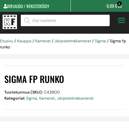
0
0,00
€
KIRJAUDU / REKISTERÖIDY
Etusivu
/
Kauppa
/
Kamerat
/
Järjestelmäkamerat
/
Sigma
/ Sigma fp
runko
SIGMA FP RUNKO
Tuotetunnus (SKU):
C43900
Kategoriat
Sigma
,
Kamerat
,
Järjestelmäkamerat