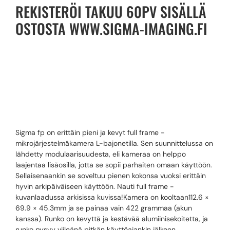
REKISTERÖI TAKUU 60PV SISÄLLÄ
OSTOSTA WWW.SIGMA-IMAGING.FI
SIGMA FP
RUNKO
Sigma fp on erittäin pieni ja kevyt full frame -
mikrojärjestelmäkamera L-bajonetilla. Sen suunnittelussa on
lähdetty modulaarisuudesta, eli kameraa on helppo
laajentaa lisäosilla, jotta se sopii parhaiten omaan käyttöön.
Sellaisenaankin se soveltuu pienen kokonsa vuoksi erittäin
hyvin arkipäiväiseen käyttöön. Nauti full frame -
kuvanlaadussa arkisissa kuvissa!Kamera on kooltaan112.6 ×
69.9 × 45.3mm ja se painaa vain 422 grammaa (akun
kanssa). Runko on kevyttä ja kestävää alumiinisekoitetta, ja
runko pysyy viileänä pitkän käyttöajankin jälkeen.