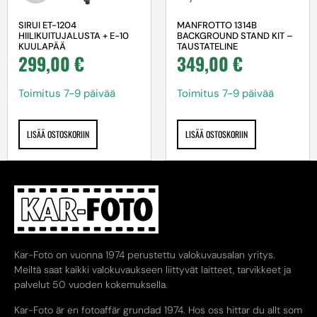
SIRUI ET-1204
MANFROTTO 1314B
HIILIKUITUJALUSTA + E-10
BACKGROUND STAND KIT –
KUULAPÄÄ
TAUSTATELINE
299,00
€
349,00
€
Toimitus 7-9 päivää
Toimitus 7-9 päivää
LISÄÄ OSTOSKORIIN
LISÄÄ OSTOSKORIIN
Kar-Foto on vuonna 1974 perustettu valokuvausalan yritys.
Meiltä saat kaikki valokuvaukseen liittyvät laitteet, tarvikkeet ja
palvelut 50 vuoden kokemuksella.
Kar-Foto är en fotoaffär grundad 1974. Hos oss hittar du allt som