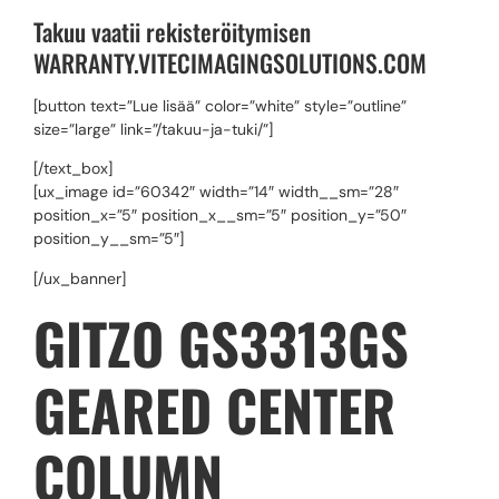
Takuu vaatii rekisteröitymisen
WARRANTY.VITECIMAGINGSOLUTIONS.COM
[button text=”Lue lisää” color=”white” style=”outline”
size=”large” link=”/takuu-ja-tuki/”]
[/text_box]
[ux_image id=”60342″ width=”14″ width__sm=”28″
position_x=”5″ position_x__sm=”5″ position_y=”50″
position_y__sm=”5″]
[/ux_banner]
GITZO GS3313GS
GEARED CENTER
COLUMN