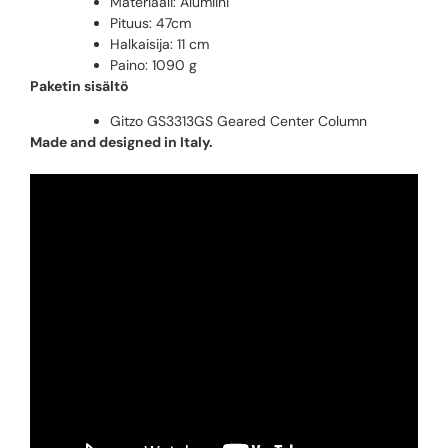
Materiaali: Alumiini
Pituus: 47cm
Halkaisija: 11 cm
Paino: 1090 g
Paketin sisältö
Gitzo GS3313GS Geared Center Column
Made and designed in Italy.