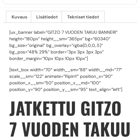
Kuvaus
Lisätiedot
Tekniset tiedot
[ux_banner label=”GITZO 7 VUODEN TAKUU BANNERI”
height=”180px” height__sm=”365px” bg=”60340″
bg_size=”original” bg_overlay=”rgba(0,0,0,.5)”
bg_pos=”48% 29%” border=”3px 3px 3px 3px”
border_margin=”10px 10px 10px 10px”]
[text_box width=”70″ width__sm=”88″ width__md=”77″
scale__sm=”122″ animate=”flipInY” position_x=”90″
position_x__sm=”50″ position_x__md=”100″
position_y=”90″ position_y__sm=”95″ text_align=”left”]
JATKETTU GITZO
7 VUODEN TAKUU