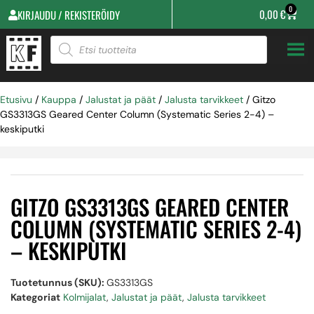
0
0,00
€
KIRJAUDU / REKISTERÖIDY
Etusivu
/
Kauppa
/
Jalustat ja päät
/
Jalusta tarvikkeet
/ Gitzo
GS3313GS Geared Center Column (Systematic Series 2-4) –
keskiputki
GITZO GS3313GS GEARED CENTER
COLUMN (SYSTEMATIC SERIES 2-4)
– KESKIPUTKI
Tuotetunnus (SKU):
GS3313GS
Kategoriat
Kolmijalat
,
Jalustat ja päät
,
Jalusta tarvikkeet