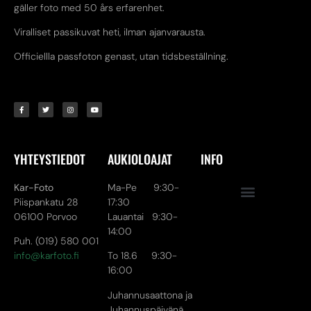
gäller foto med 50 års erfarenhet.
Viralliset passikuvat heti, ilman ajanvarausta.
Officiellla passfoton genast, utan tidsbeställning.
YHTEYSTIEDOT
AUKIOLOAJAT
INFO
Kar-Foto
Ma-Pe 9:30-
Piispankatu 28
17:30
06100 Porvoo
Lauantai 9:30-
14:00
Puh. (019) 580 001
info@karfoto.fi
To 18.6 9:30-
16:00
Juhannusaattona ja
Juhannuspäivänä