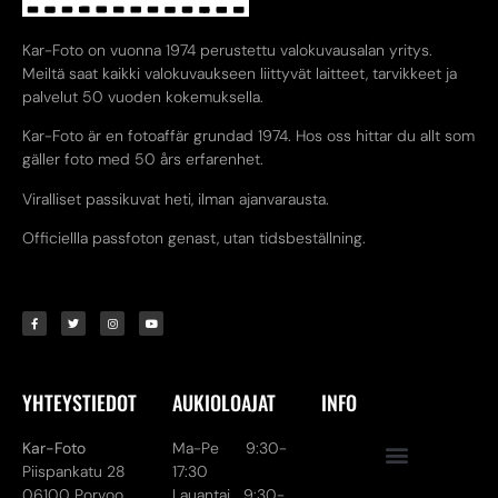
Kar-Foto on vuonna 1974 perustettu valokuvausalan yritys.
Meiltä saat kaikki valokuvaukseen liittyvät laitteet, tarvikkeet ja
palvelut 50 vuoden kokemuksella.
Kar-Foto är en fotoaffär grundad 1974. Hos oss hittar du allt som
gäller foto med 50 års erfarenhet.
Viralliset passikuvat heti, ilman ajanvarausta.
Officiellla passfoton genast, utan tidsbeställning.
YHTEYSTIEDOT
AUKIOLOAJAT
INFO
Kar-Foto
Ma-Pe 9:30-
Piispankatu 28
17:30
06100 Porvoo
Lauantai 9:30-