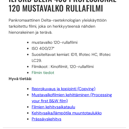
120 MUSTAVALKO RULLAFILMI
Pankromaattinen Delta-raeteknologian yleiskäyttöön
tarkoitettu filmi, joka on herkkyyteensä nähden
hienorakeinen ja terävä.
mustavalko 120-rullafilmi
ISO 400/27°
Suositeltavat kemiat: ID11, Ilfotec HC, Ilfotec
LC29.
Filmikoot : Kinofilmit, 120-rullafilmi
Filmin tiedot
Hyvä tietää:
Reprokuvaus ja kopiointi (Copying)
Mustavalkofilmien kehittäminen (Processing
your first B&W film)
Filmien kehitysaikataulu
Kehitysaika/lämpötila muuntotaulukko
Prässäyskehitys