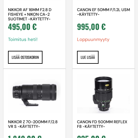
NIKKOR AF 16MM F2.8 D
CANON EF 50MM F/1.2L USM
FISHEYE + NIKON CA-2
-KÄYTETTY-
SUOTIMET -KÄYTETTY-
495,00
€
995,00
€
Toimitus heti!
Loppuunmyyty
LISÄÄ OSTOSKORIIN
LUE LISÄÄ
NIKKOR Z 70-200MM F/2.8
CANON FD 500MM REFLEX
VR S -KÄYTETTY-
F8 -KÄYTETTY-