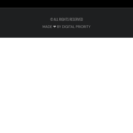
© ALL RIGHTS RESERVED
MADE ❤ BY DIGITAL PRIORITY