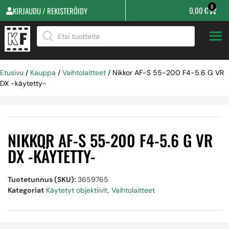
0
0,00
€
KIRJAUDU / REKISTERÖIDY
Etusivu
/
Kauppa
/
Vaihtolaitteet
/ Nikkor AF-S 55-200 F4-5.6 G VR
DX -käytetty-
NIKKOR AF-S 55-200 F4-5.6 G VR
DX -KÄYTETTY-
Tuotetunnus (SKU):
3659765
Kategoriat
Käytetyt objektiivit
,
Vaihtolaitteet