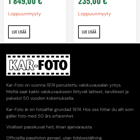
1 849,00
€
235,00
€
Loppuunmyyty
Loppuunmyyty
LUE LISÄÄ
LUE LISÄÄ
Kar-Foto on vuonna 1974 perustettu valokuvausalan yritys.
Meiltä saat kaikki valokuvaukseen liittyvät laitteet, tarvikkeet ja
palvelut 50 vuoden kokemuksella.
Kar-Foto är en fotoaffär grundad 1974. Hos oss hittar du allt som
gäller foto med 50 års erfarenhet.
Viralliset passikuvat heti, ilman ajanvarausta.
Officiellla passfoton genast, utan tidsbeställning.