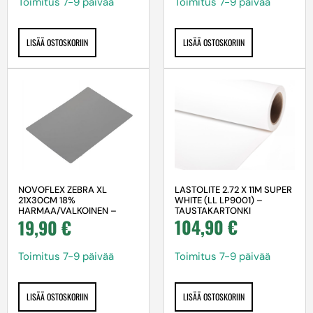
Toimitus 7-9 päivää
Toimitus 7-9 päivää
LISÄÄ OSTOSKORIIN
LISÄÄ OSTOSKORIIN
LASTOLITE 2.72 X 11M SUPER
NOVOFLEX ZEBRA XL
WHITE (LL LP9001) –
21X30CM 18%
TAUSTAKARTONKI
HARMAA/VALKOINEN –
104,90
€
19,90
€
HARMAAKORTTI
Toimitus 7-9 päivää
Toimitus 7-9 päivää
LISÄÄ OSTOSKORIIN
LISÄÄ OSTOSKORIIN