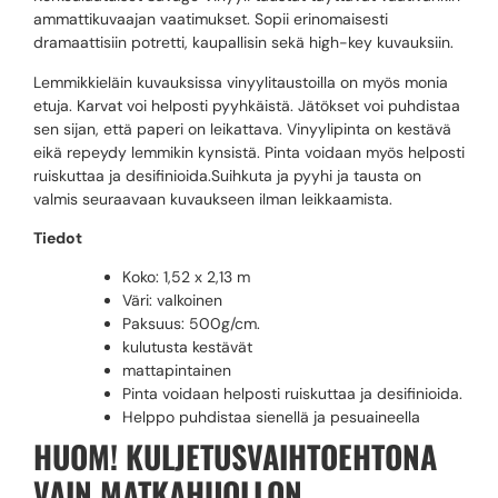
ammattikuvaajan vaatimukset. Sopii erinomaisesti
dramaattisiin potretti, kaupallisin sekä high-key kuvauksiin.
Lemmikkieläin kuvauksissa vinyylitaustoilla on myös monia
etuja. Karvat voi helposti pyyhkäistä. Jätökset voi puhdistaa
sen sijan, että paperi on leikattava. Vinyylipinta on kestävä
eikä repeydy lemmikin kynsistä. Pinta voidaan myös helposti
ruiskuttaa ja desifinioida.Suihkuta ja pyyhi ja tausta on
valmis seuraavaan kuvaukseen ilman leikkaamista.
Tiedot
Koko: 1,52 x 2,13 m
Väri: valkoinen
Paksuus: 500g/cm.
kulutusta kestävät
mattapintainen
Pinta voidaan helposti ruiskuttaa ja desifinioida.
Helppo puhdistaa sienellä ja pesuaineella
HUOM! KULJETUSVAIHTOEHTONA
VAIN MATKAHUOLLON