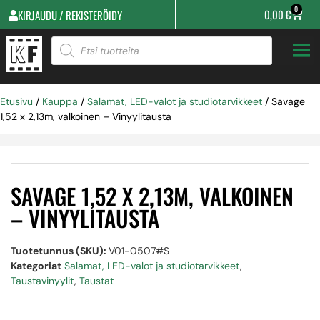
0
0,00
€
KIRJAUDU / REKISTERÖIDY
Etusivu
/
Kauppa
/
Salamat, LED-valot ja studiotarvikkeet
/ Savage
1,52 x 2,13m, valkoinen – Vinyylitausta
SAVAGE 1,52 X 2,13M, VALKOINEN
– VINYYLITAUSTA
Tuotetunnus (SKU):
V01-0507#S
Kategoriat
Salamat, LED-valot ja studiotarvikkeet
,
Taustavinyylit
,
Taustat