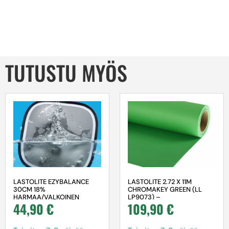
TUTUSTU MYÖS
LASTOLITE EZYBALANCE
LASTOLITE 2.72 X 11M
30CM 18%
CHROMAKEY GREEN (LL
HARMAA/VALKOINEN
LP9073) –
44,90
€
109,90
€
SUKELTAJILLE –
TAUSTAKARTONKI
HARMAAKORTTI