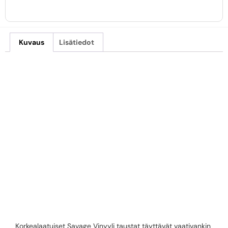
Kuvaus
Lisätiedot
SAVAGE 1,52 X
2,13M –
VALKOINEN
VINYYLITAUSTA
Korkealaatuiset Savage Vinyyli taustat täyttävät vaativankin