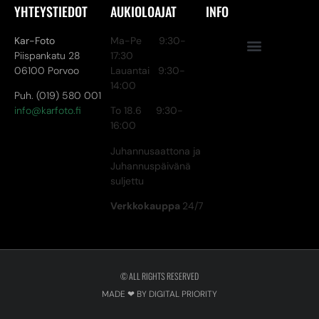
YHTEYSTIEDOT
AUKIOLOAJAT
INFO
Kar-Foto
Ma-Pe 9:30-
Piispankatu 28
17:30
06100 Porvoo
Lauantai 9:30-
14:00
Puh. (019) 580 001
info@karfoto.fi
To 18.6 9:30-
16:00
Juhannusaattona ja
Juhannuspäivänä
suljettu
Verkkokauppa
24/7
© ALL RIGHTS RESERVED
MADE ❤ BY DIGITAL PRIORITY