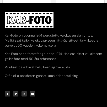
Kar-Foto on vuonna 1974 perustettu valokuvausalan yritys.
Meiltä saat kaikki valokuvaukseen liittyvät laitteet, tarvikkeet ja
palvelut 50 vuoden kokemuksella.
Kar-Foto är en fotoaffär grundad 1974. Hos oss hittar du allt som
gäller foto med 50 års erfarenhet.
Viralliset passikuvat heti, ilman ajanvarausta.
Officiellla passfoton genast, utan tidsbeställning.