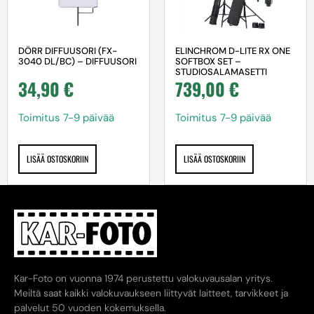
DÖRR DIFFUUSORI (FX-
ELINCHROM D-LITE RX ONE
3040 DL/BC) – DIFFUUSORI
SOFTBOX SET –
STUDIOSALAMASETTI
34,90
€
739,00
€
Toimitus 7-9 päivää
Toimitus 7-9 päivää
LISÄÄ OSTOSKORIIN
LISÄÄ OSTOSKORIIN
Kar-Foto on vuonna 1974 perustettu valokuvausalan yritys.
Meiltä saat kaikki valokuvaukseen liittyvät laitteet, tarvikkeet ja
palvelut 50 vuoden kokemuksella.