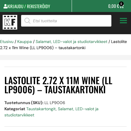
0
0,00
€
KIRJAUDU / REKISTERÖIDY
Etusivu
/
Kauppa
/
Salamat, LED-valot ja studiotarvikkeet
/ Lastolite
2.72 x 11m Wine (LL LP9006) – taustakartonki
LASTOLITE 2.72 X 11M WINE (LL
LP9006) – TAUSTAKARTONKI
Tuotetunnus (SKU):
LL LP9006
Kategoriat
Taustakartongit
,
Salamat, LED-valot ja
studiotarvikkeet