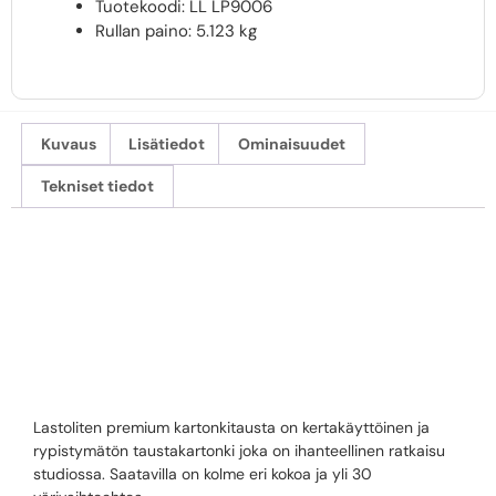
Tuotekoodi: LL LP9006
Rullan paino:
5.123 kg
Kuvaus
Lisätiedot
Ominaisuudet
Tekniset tiedot
LASTOLITE 2.72
X 11M WINE
Lastoliten premium kartonkitausta on kertakäyttöinen ja
rypistymätön taustakartonki joka on ihanteellinen ratkaisu
studiossa. Saatavilla on kolme eri kokoa ja yli 30