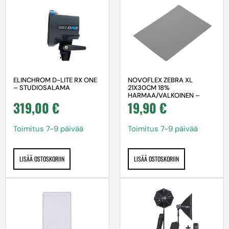
ELINCHROM D-LITE RX ONE
NOVOFLEX ZEBRA XL
– STUDIOSALAMA
21X30CM 18%
HARMAA/VALKOINEN –
319,00
€
19,90
€
HARMAAKORTTI
Toimitus 7-9 päivää
Toimitus 7-9 päivää
LISÄÄ OSTOSKORIIN
LISÄÄ OSTOSKORIIN