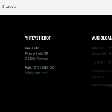
i 9 tulosta
YHTEYSTIEDOT
AUKIOLOAJ
Kar-Foto
Ma-Pe 9:3
Piispankatu 28
Lauantai 9
06100 Porvoo
To 18.6 9:
Puh. (019) 580 001
Juhannusaat
info@karfoto.fi
suljettu
Verkkokau