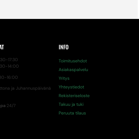
AT
INFO
0-17:30
Toimitusehdot
:30-14:00
Asiakaspalvelu
30-16:00
Yritys
Yhteystiedot
tona ja Juhannuspäivänä
Rekisteriseloste
Takuu ja tuki
ppa
24/7
Peruuta tilaus