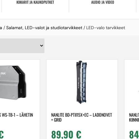
KIIKARIT JA KAUKOPUTKET
AUDIO JA VIDEO
a
/
Salamat, LED-valot ja studiotarvikkeet
/ LED-valo tarvikkeet
K WS-TB-1 – LÄHETIN
NANLITE BD-PTII15X+EC – LADONOVET
NANLI
+ GRID
KIINN
€
89,90
€
84