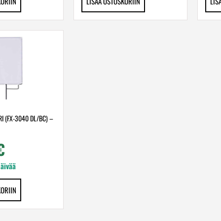
KORIIN
LISÄÄ OSTOSKORIIN
LIS
I (FX-3040 DL/BC) –
€
päivää
KORIIN