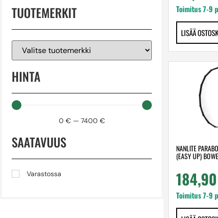
TUOTEMERKIT
Toimitus 7-9 
LISÄÄ OSTOS
HINTA
0
€
—
7400
€
SAATAVUUS
NANLITE PARAB
(EASY UP) BOW
184,9
Varastossa
Toimitus 7-9 