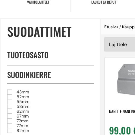
VAIHTOLAITTEET
LAUKUT JA REPUT
SUODATTIMET
Etusivu
/
Kaupp
TUOTEOSASTO
SUODINKIERRE
43mm
52mm
55mm
58mm
NANLITE NANLIN
62mm
67mm
72mm
77mm
99,00
82mm