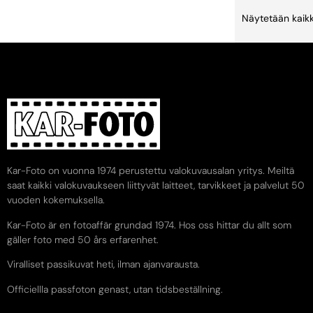
Näytetään kaikk
Kar-Foto on vuonna 1974 perustettu valokuvausalan yritys. Meiltä
saat kaikki valokuvaukseen liittyvät laitteet, tarvikkeet ja palvelut 50
vuoden kokemuksella.
Kar-Foto är en fotoaffär grundad 1974. Hos oss hittar du allt som
gäller foto med 50 års erfarenhet.
Viralliset passikuvat heti, ilman ajanvarausta.
Officiellla passfoton genast, utan tidsbeställning.