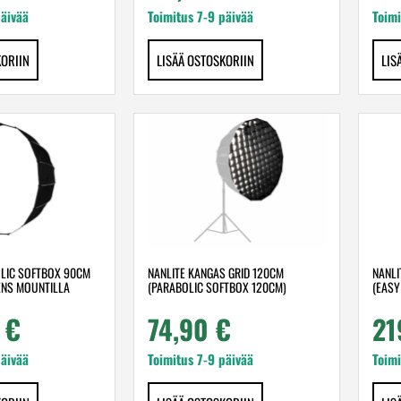
päivää
Toimitus 7-9 päivää
Toimi
KORIIN
LISÄÄ OSTOSKORIIN
LIS
OLIC SOFTBOX 90CM
NANLITE KANGAS GRID 120CM
NANLI
ENS MOUNTILLA
(PARABOLIC SOFTBOX 120CM)
(EASY
0
€
74,90
€
21
päivää
Toimitus 7-9 päivää
Toimi