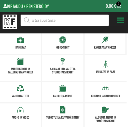
0
0,00
€
KIRJAUDU / REKISTERÖIDY
KAMERAT
OBJEKTIIVIT
KAMERATARVIKKEET
MUISTIKORTIT JA
SALAMAT, LED-VALOT JA
JALUSTAT JA PÄÄT
TALLENNUSTARVIKKEET
STUDIOTARVIKKEET
VAIHTOLAITTEET
LAUKUT JA REPUT
KIIKARIT JA KAUKOPUTKET
AUDIO JA VIDEO
TULOSTUS JA KUVANKÄSITTELY
ALBUMIT, FILMIT JA
PIMIÖTARVIKKEET