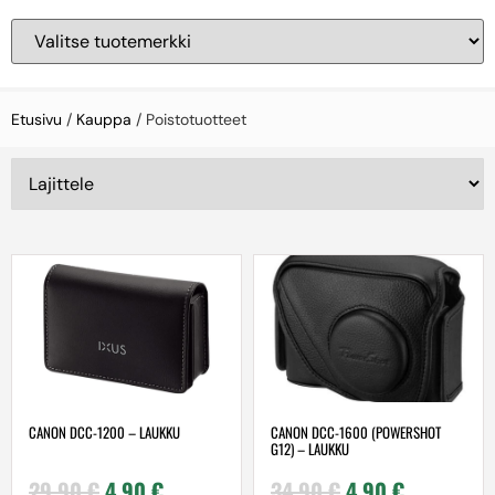
Etusivu
/
Kauppa
/ Poistotuotteet
CANON DCC-1200 – LAUKKU
CANON DCC-1600 (POWERSHOT
G12) – LAUKKU
29,90
€
4,90
€
34,90
€
4,90
€