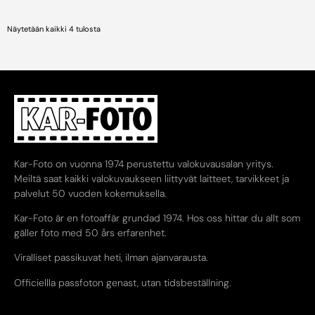
Näytetään kaikki 4 tulosta
Kar-Foto on vuonna 1974 perustettu valokuvausalan yritys.
Meiltä saat kaikki valokuvaukseen liittyvät laitteet, tarvikkeet ja
palvelut 50 vuoden kokemuksella.
Kar-Foto är en fotoaffär grundad 1974. Hos oss hittar du allt som
gäller foto med 50 års erfarenhet.
Viralliset passikuvat heti, ilman ajanvarausta.
Officiellla passfoton genast, utan tidsbeställning.