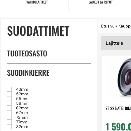
VAIHTOLAITTEET
LAUKUT JA REPUT
SUODATTIMET
Etusivu
/
Kaupp
TUOTEOSASTO
SUODINKIERRE
43mm
52mm
55mm
58mm
ZEISS BATIS 18M
62mm
67mm
72mm
77mm
1 590
82mm