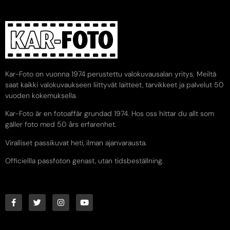
Kar-Foto on vuonna 1974 perustettu valokuvausalan yritys. Meiltä
saat kaikki valokuvaukseen liittyvät laitteet, tarvikkeet ja palvelut 50
vuoden kokemuksella.
Kar-Foto är en fotoaffär grundad 1974. Hos oss hittar du allt som
gäller foto med 50 års erfarenhet.
Viralliset passikuvat heti, ilman ajanvarausta.
Officiellla passfoton genast, utan tidsbeställning.