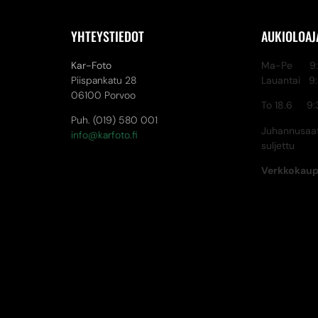
YHTEYSTIEDOT
AUKIOLOAJ
Kar-Foto
Ma-Pe 9:3
Piispankatu 28
Lauantai 9
06100 Porvoo
To 18.6 9:
Puh. (019) 580 001
Juhannusaat
info@karfoto.fi
suljettu
Verkkokau