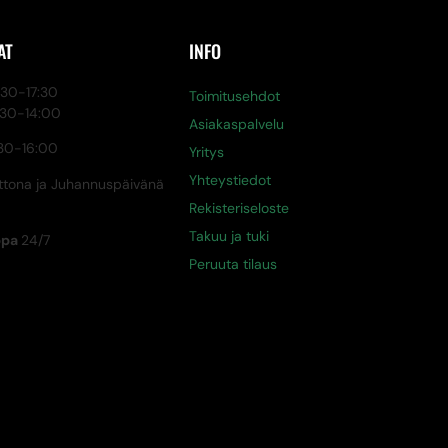
AT
INFO
0-17:30
Toimitusehdot
:30-14:00
Asiakaspalvelu
30-16:00
Yritys
Yhteystiedot
tona ja Juhannuspäivänä
Rekisteriseloste
Takuu ja tuki
ppa
24/7
Peruuta tilaus