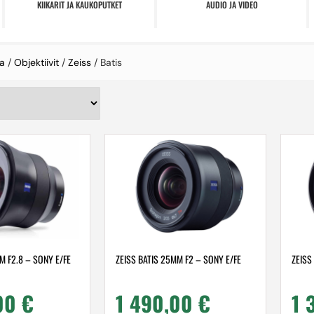
KIIKARIT JA KAUKOPUTKET
AUDIO JA VIDEO
a
/
Objektiivit
/
Zeiss
/ Batis
M F2.8 – SONY E/FE
ZEISS BATIS 25MM F2 – SONY E/FE
ZEISS
,00
€
1 490,00
€
1 