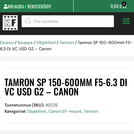
0
0,00
€
KIRJAUDU / REKISTERÖIDY
Etusivu
/
Kauppa
/
Objektiivit
/
Tamron
/ Tamron SP 150-600mm F5-
6.3 Di VC USD G2 – Canon
TAMRON SP 150-600MM F5-6.3 DI
VC USD G2 – CANON
Tuotetunnus (SKU):
A022E
Kategoriat
Objektiivit
,
Canon EF-mount
,
Tamron