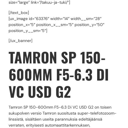
size=”large” link=”/takuu-ja-tuki/”]
[/text_box]
[ux_image id=”63376″ width=”14″ width__sm=”28″
position_x=”5″ position_x__sm=”5″ position_y=”50″
position_y__sm=”5″]
[/ux_banner]
TAMRON SP 150-
600MM F5-6.3 DI
VC USD G2
Tamron SP 150-600mm F5-6.3 Di VC USD G2 on toisen
sukupolven versio Tamron suositusta super-telefotozoom-
linssistä, sisältäen useita parannuksia edeltäjäänsä
verraten, erityisesti automaattitarkennuksen,