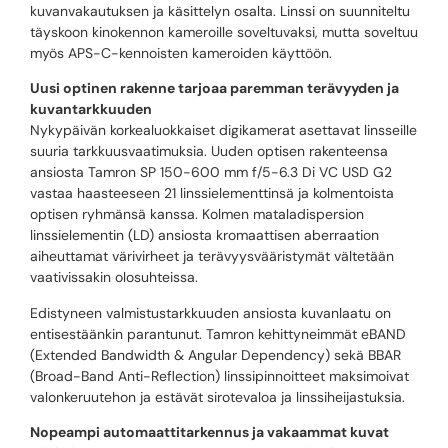
kuvanvakautuksen ja käsittelyn osalta. Linssi on suunniteltu
täyskoon kinokennon kameroille soveltuvaksi, mutta soveltuu
myös APS-C-kennoisten kameroiden käyttöön.
Uusi optinen rakenne tarjoaa paremman terävyyden ja
kuvantarkkuuden
Nykypäivän korkealuokkaiset digikamerat asettavat linsseille
suuria tarkkuusvaatimuksia. Uuden optisen rakenteensa
ansiosta Tamron SP 150-600 mm f/5-6.3 Di VC USD G2
vastaa haasteeseen 21 linssielementtinsä ja kolmentoista
optisen ryhmänsä kanssa. Kolmen mataladispersion
linssielementin (LD) ansiosta kromaattisen aberraation
aiheuttamat värivirheet ja terävyysvääristymät vältetään
vaativissakin olosuhteissa.
Edistyneen valmistustarkkuuden ansiosta kuvanlaatu on
entisestäänkin parantunut. Tamron kehittyneimmät eBAND
(Extended Bandwidth & Angular Dependency) sekä BBAR
(Broad-Band Anti-Reflection) linssipinnoitteet maksimoivat
valonkeruutehon ja estävät sirotevaloa ja linssiheijastuksia.
Nopeampi automaattitarkennus ja vakaammat kuvat