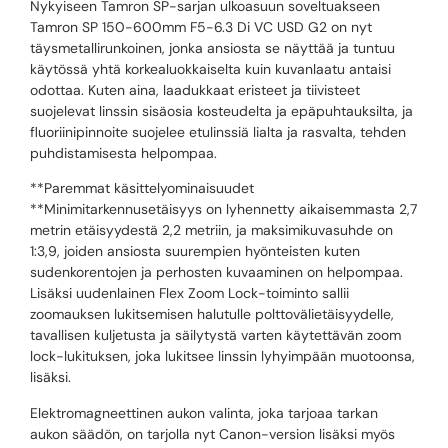
Nykyiseen Tamron SP-sarjan ulkoasuun soveltuakseen
Tamron SP 150-600mm F5-6.3 Di VC USD G2 on nyt
täysmetallirunkoinen, jonka ansiosta se näyttää ja tuntuu
käytössä yhtä korkealuokkaiselta kuin kuvanlaatu antaisi
odottaa. Kuten aina, laadukkaat eristeet ja tiivisteet
suojelevat linssin sisäosia kosteudelta ja epäpuhtauksilta, ja
fluoriinipinnoite suojelee etulinssiä lialta ja rasvalta, tehden
puhdistamisesta helpompaa.
**Paremmat käsittelyominaisuudet
**Minimitarkennusetäisyys on lyhennetty aikaisemmasta 2,7
metrin etäisyydestä 2,2 metriin, ja maksimikuvasuhde on
1:3,9, joiden ansiosta suurempien hyönteisten kuten
sudenkorentojen ja perhosten kuvaaminen on helpompaa.
Lisäksi uudenlainen Flex Zoom Lock-toiminto sallii
zoomauksen lukitsemisen halutulle polttovälietäisyydelle,
tavallisen kuljetusta ja säilytystä varten käytettävän zoom
lock-lukituksen, joka lukitsee linssin lyhyimpään muotoonsa,
lisäksi.
Elektromagneettinen aukon valinta, joka tarjoaa tarkan
aukon säädön, on tarjolla nyt Canon-version lisäksi myös