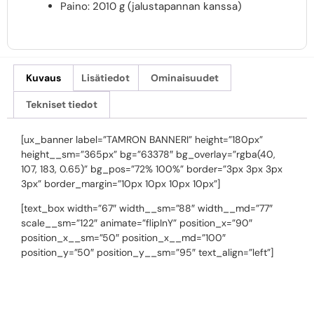
Paino: 2010 g (jalustapannan kanssa)
Kuvaus
Lisätiedot
Ominaisuudet
Tekniset tiedot
[ux_banner label=”TAMRON BANNERI” height=”180px”
height__sm=”365px” bg=”63378″ bg_overlay=”rgba(40,
107, 183, 0.65)” bg_pos=”72% 100%” border=”3px 3px 3px
3px” border_margin=”10px 10px 10px 10px”]
[text_box width=”67″ width__sm=”88″ width__md=”77″
scale__sm=”122″ animate=”flipInY” position_x=”90″
position_x__sm=”50″ position_x__md=”100″
position_y=”50″ position_y__sm=”95″ text_align=”left”]
5-VUODEN