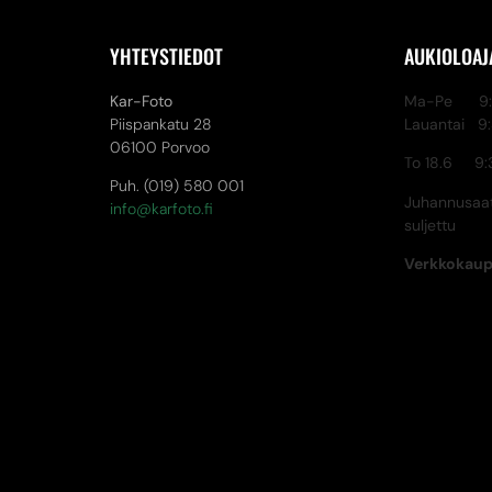
YHTEYSTIEDOT
AUKIOLOAJ
Kar-Foto
Ma-Pe 9:3
Piispankatu 28
Lauantai 9
06100 Porvoo
To 18.6 9:
Puh. (019) 580 001
Juhannusaat
info@karfoto.fi
suljettu
Verkkokau