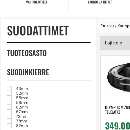
VAIHTOLAITTEET
LAUKUT JA REPUT
SUODATTIMET
Etusivu
/
Kaupp
TUOTEOSASTO
SUODINKIERRE
43mm
52mm
55mm
58mm
OLYMPUS M.ZUIK
62mm
TELEJATKE
67mm
72mm
77mm
349,0
82mm