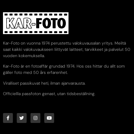
Kar-Foto on vuonna 1974 perustettu valokuvausalan yritys. Meiltä
saat kaikki valokuvaukseen liittyvät laitteet, tarvikkeet ja palvelut 50
vuoden kokemuksella.
Kar-Foto är en fotoaffär grundad 1974. Hos oss hittar du allt som
gäller foto med 50 års erfarenhet.
Viralliset passikuvat heti, ilman ajanvarausta.
Officiellla passfoton genast, utan tidsbeställning.