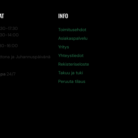
AT
INFO
0-17:30
Toimitusehdot
:30-14:00
Asiakaspalvelu
30-16:00
Yritys
Yhteystiedot
tona ja Juhannuspäivänä
Rekisteriseloste
Takuu ja tuki
ppa
24/7
Peruuta tilaus