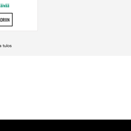
päivää
KORIIN
 tulos