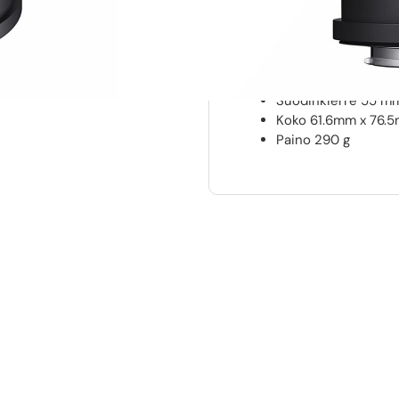
Kuvakulma: 76.5° (Wi
Minimi tarkennusetä
Suurennossuhde: 1:2
Optinen rakenne: 1
Himmennin lehdet: 7
Suodinkierre 55 m
Koko 61.6mm x 76.
Paino 290 g