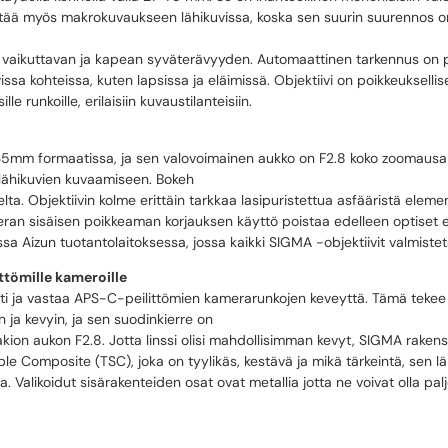
ttää myös makrokuvaukseen lähikuvissa, koska sen suurin suurennos on
a vaikuttavan ja kapean syväterävyyden. Automaattinen tarkennus on po
vissa kohteissa, kuten lapsissa ja eläimissä. Objektiivi on poikkeukselli
le runkoille, erilaisiin kuvaustilanteisiin.
 formaatissa, ja sen valovoimainen aukko on F2.8 koko zoomausalu
 lähikuvien kuvaamiseen. Bokeh
ta. Objektiivin kolme erittäin tarkkaa lasipuristettua asfääristä elem
meran sisäisen poikkeaman korjauksen käyttö poistaa edelleen optiset 
a Aizun tuotantolaitoksessa, jossa kaikki SIGMA -objektiivit valmiste
ttömille kameroille
a vastaa APS-C-peilittömien kamerarunkojen keveyttä. Tämä tekee siit
n ja kevyin, ja sen suodinkierre on
ion aukon F2.8. Jotta linssi olisi mahdollisimman kevyt, SIGMA rakensi 
le Composite (TSC), joka on tyylikäs, kestävä ja mikä tärkeintä, sen 
. Valikoidut sisärakenteiden osat ovat metallia jotta ne voivat olla pa