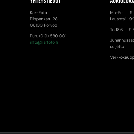
YHTEYSTIEDOT
AUKIOLOAJ
Kar-Foto
Ma-Pe 9:3
Piispankatu 28
Lauantai 9:
06100 Porvoo
To 18.6 9:
Puh. (019) 580 001
Juhannusaat
info@karfoto.fi
suljettu
Verkkokaup