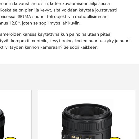
niin kuvaustilanteisiin; kuten kuvaamiseen hiljaisessa
oska se on pieni ja kevyt, sitä voidaan käyttää joustavasti
amisessa. SIGMA suunnitteli objektiivin mahdollisimman
us 1:2,8*, joten se sopii myös lähikuviin.
 kameroiden kanssa käytettynä kun paino halutaan pitää
ät kompakti muotoilu, kevyt paino, korkea suorituskyky ja suuri
ektiivi täyden kennon kameraan? Se sopii kaikkeen.