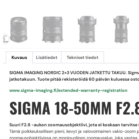
Kuvaus
Lisätiedot
Tekniset tiedot
SIGMA IMAGING NORDIC 2+3 VUODEN JATKETTU TAKUU. Sigma -ob
jatkotakuun. Tuote pitää rekisteröidä 60 päivän kuluessa os
www.sigma-imaging.fi/extended-warranty-registration
SIGMA 18-50MM F2.
Suuri F2.8 -aukon zoomausobjektiivi, jota ei koskaan tarvitse
Tämä poikkeuksellisen pieni, kevyt ja valovoimainen vakio-zoom p
zoomausobjektiivissa on monipuolinen zoomausalue, joka vastaa tä