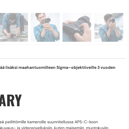
ä lisäksi maahantuomilleen Sigma–objektiiveille 3 vuoden
RARY
sä peilittömille kameroille suunnitellussa APS-C-koon
kuvaus- ja videosovelluksiin, kuten maisemiin, muotokuviin,