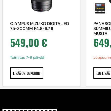
OLYMPUS M.ZUIKO DIGITAL ED
PANASON
75-300MM F4.8-6.7 II
SUMMILU
MUSTA
549,00
€
649
Toimitus 7-9 päivää
Loppuunm
LISÄÄ OSTOSKORIIN
LUE LISÄÄ