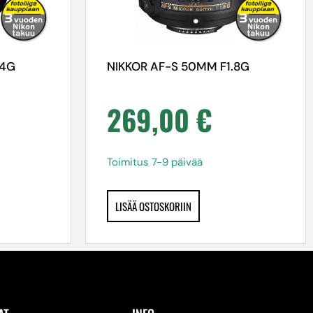
.4G
NIKKOR AF-S 50MM F1.8G
269,00
€
Toimitus 7-9 päivää
LISÄÄ OSTOSKORIIN