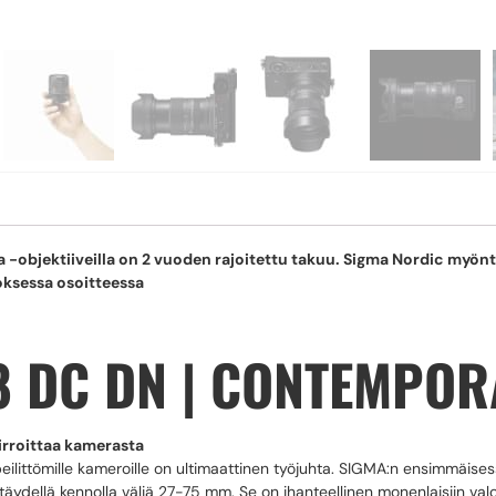
jektiiveilla on 2 vuoden rajoitettu takuu. Sigma Nordic myöntä
toksessa osoitteessa
8 DC DN | CONTEMPO
 irroittaa kamerasta
eilittömille kameroille on ultimaattinen työjuhta. SIGMA:n ensimmäises
ydellä kennolla väliä 27-75 mm. Se on ihanteellinen monenlaisiin valo