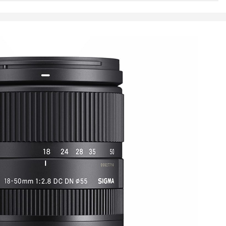
N
m
8