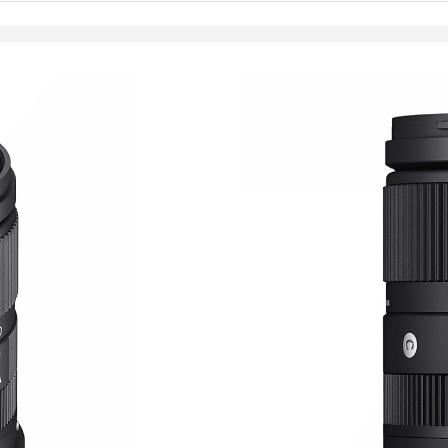
569,00
€
Toimitus 7-9 päivää
LISÄÄ OSTOSKORII
Polttoväli: 18-50m
Maksimi aukko: F2.
Minimi aukko: F22