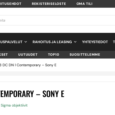
MITUSEHDOT
REKISTERISELOSTE
OMA TILI
USPALVELUT
RAHOITUS JA LEASING
YHTEYSTIEDOT
KSET
UUTUUDET
TOP10
SUOSITTELEMME
8 DC DN l Contemporary – Sony E
TEMPORARY – SONY E
,
Sigma objektiivit