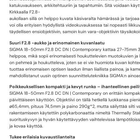
katukuvaukseen, arkkitehtuuriin ja tapahtumiin. Sitä voidaan käy
Kirkkaalla F2.8-
aukollaan sillä on helppo kuvata käsivaralta hämärässä ja tarjoa
voi olla erityisen hyödyllistä videokuvauksessa tai nopeasti liikku
täydellisen ensiobjektiivin, samoin kuin vara-objektiivin täysikokoisil
Suuri F2.8 -aukko ja erinomainen kuvanlaatu
SIGMA 18-50mm F2.8 DC DN | Contemporary kattaa 27–75mm 35mm
helppoa, mikä sopii erinomaisesti houkuttelevien muotokuvien ja
on pehmeä ja houkutteleva, joten se ei vie huomiota kuvan kohteel
tuottaa erinomaisen optisen laadun ilman liiallista painoa, ja ka
mahdollistanut uusin optinen suunnittelutekniikka SIGMA:n ainoass
Poikkeuksellisen kompakti ja kevyt runko – ihanteellinen peili
SIGMA 18-50mm F2.8 DC DN | Contemporary on erittäin kompakti j
päivittäiseen käyttöön. Objektiivi on tällä hetkellä luokkansa pieni
ø65,4mm, pituus 74,5mm ja paino 290g*2, mutta säilyttää silti vak
rakentamiseen käytettiin polykarbonaattia nimeltä Thermally Stab
suorituskyvyn ja hyvän käytettävyyden vaihtelevissa lämpötiloissa
ja kovaa käyttöä.
Tukee erilaisia kuvaustilanteita