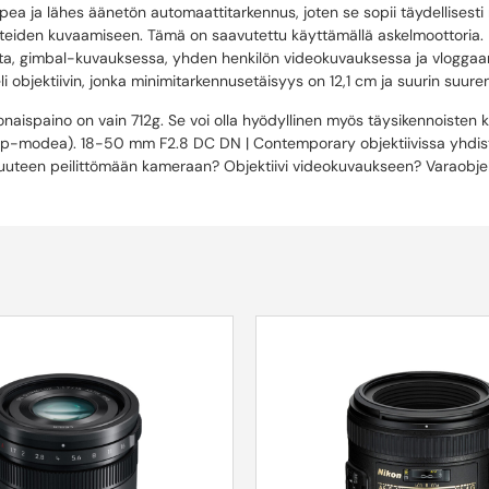
ja lähes äänetön automaattitarkennus, joten se sopii täydellisesti mo
hteiden kuvaamiseen. Tämä on saavutettu käyttämällä askelmoottoria. K
uutta, gimbal-kuvauksessa, yhden henkilön videokuvauksessa ja vlogga
 objektiivin, jonka minimitarkennusetäisyys on 12,1 cm ja suurin suurenn
naispaino on vain 712g. Se voi olla hyödyllinen myös täysikennoisten
op-modea). 18-50 mm F2.8 DC DN | Contemporary objektiivissa yhdistyv
nssi uuteen peilittömään kameraan? Objektiivi videokuvaukseen? Varaobj