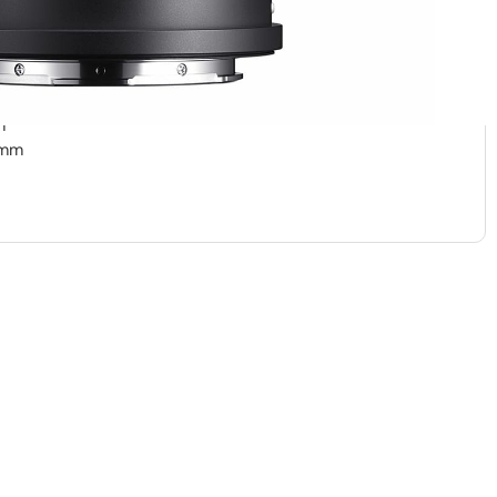
de) – 31.7° (Tele)
isyys 12.1 cm (Wide ) – 30 cm (Tele)
.8 (Wide) – 1:5 (Tele)
3 elementtiä 10 ryhmässä
, pyöristettyä
m
5mm