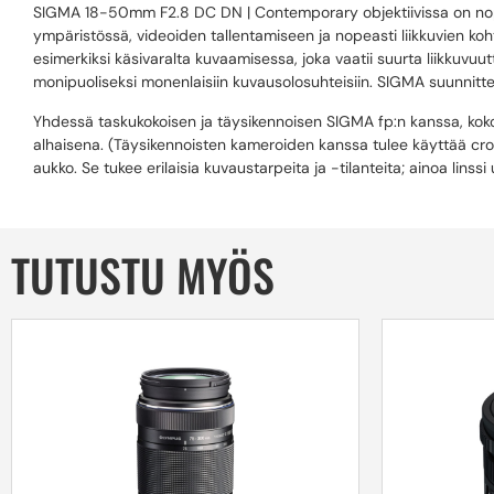
SIGMA 18-50mm F2.8 DC DN | Contemporary objektiivissa on nopea 
ympäristössä, videoiden tallentamiseen ja nopeasti liikkuvien ko
esimerkiksi käsivaralta kuvaamisessa, joka vaatii suurta liikkuv
monipuoliseksi monenlaisiin kuvausolosuhteisiin. SIGMA suunnitteli
Yhdessä taskukokoisen ja täysikennoisen SIGMA fp:n kanssa, koko
alhaisena. (Täysikennoisten kameroiden kanssa tulee käyttää cr
aukko. Se tukee erilaisia kuvaustarpeita ja -tilanteita; ainoa li
TUTUSTU MYÖS