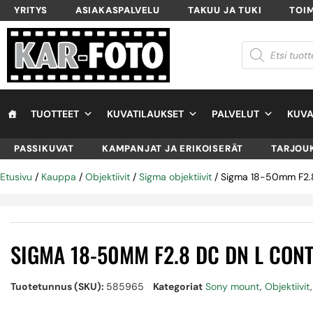
YRITYS
ASIAKASPALVELU
TAKUU JA TUKI
TOI
TUOTTEET
KUVATILAUKSET
PALVELUT
KUVA
PASSIKUVAT
KAMPANJAT JA ERIKOISERÄT
TARJOU
Etusivu
/
Kauppa
/
Objektiivit
/
Sigma objektiivit
/ Sigma 18-50mm F2.
SIGMA 18-50MM F2.8 DC DN L CON
Tuotetunnus (SKU):
585965
Kategoriat
Sony mount
,
Objektiivit