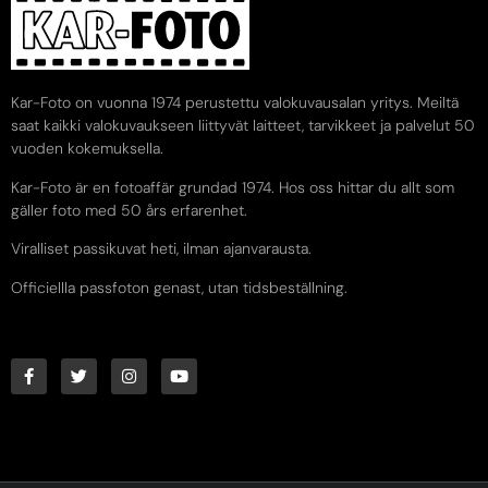
Kar-Foto on vuonna 1974 perustettu valokuvausalan yritys. Meiltä
saat kaikki valokuvaukseen liittyvät laitteet, tarvikkeet ja palvelut 50
vuoden kokemuksella.
Kar-Foto är en fotoaffär grundad 1974. Hos oss hittar du allt som
gäller foto med 50 års erfarenhet.
Viralliset passikuvat heti, ilman ajanvarausta.
Officiellla passfoton genast, utan tidsbeställning.