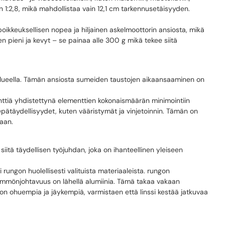
 1:2,8, mikä mahdollistaa vain 12,1 cm tarkennusetäisyyden.
ikkeuksellisen nopea ja hiljainen askelmoottorin ansiosta, mikä
sen pieni ja kevyt – se painaa alle 300 g mikä tekee siitä
eella. Tämän ansiosta sumeiden taustojen aikaansaaminen on
enttiä yhdistettynä elementtien kokonaismäärän minimointiin
epätäydellisyydet, kuten vääristymät ja vinjetoinnin. Tämän on
taan.
ä täydellisen työjuhdan, joka on ihanteellinen yleiseen
rungon huolellisesti valituista materiaaleista. rungon
lämmönjohtavuus on lähellä alumiinia. Tämä takaa vakaan
ljon ohuempia ja jäykempiä, varmistaen että linssi kestää jatkuvaa