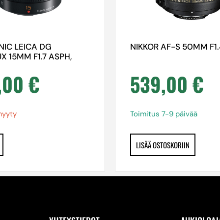
IC LEICA DG
NIKKOR AF-S 50MM F1
X 15MM F1.7 ASPH,
,00
€
539,00
€
yyty
Toimitus 7-9 päivää
LISÄÄ OSTOSKORIIN