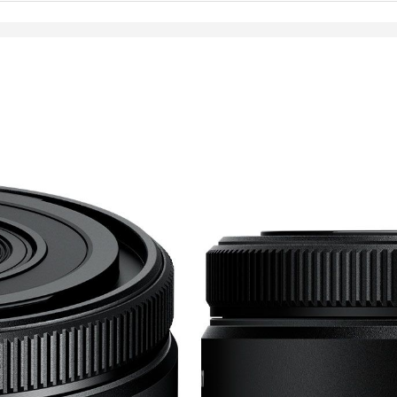
599,00
€
7-9 pv
LISÄÄ OSTOSKORII