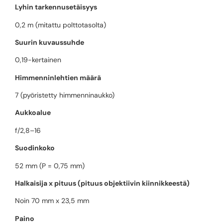
Lyhin tarkennusetäisyys
0,2 m (mitattu polttotasolta)
Suurin kuvaussuhde
0,19-kertainen
Himmenninlehtien määrä
7 (pyöristetty himmenninaukko)
Aukkoalue
f/2,8–16
Suodinkoko
52 mm (P = 0,75 mm)
Halkaisija x pituus (pituus objektiivin kiinnikkeestä)
Noin 70 mm x 23,5 mm
Paino