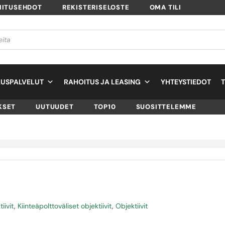
MITUSEHDOT
REKISTERISELOSTE
OMA TILI
USPALVELUT
RAHOITUS JA LEASING
YHTEYSTIEDOT
KSET
UUTUUDET
TOP10
SUOSITTELEMME
iivit
,
Kiinteäpolttoväliset objektiivit
,
Objektiivit