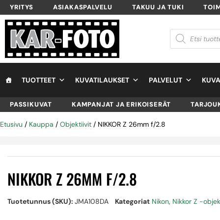
YRITYS
ASIAKASPALVELU
TAKUU JA TUKI
TOI
TUOTTEET
KUVATILAUKSET
PALVELUT
KUVA
PASSIKUVAT
KAMPANJAT JA ERIKOISERÄT
TARJOU
Etusivu
/
Kauppa
/
Objektiivit
/ NIKKOR Z 26mm f/2.8
NIKKOR Z 26MM F/2.8
Tuotetunnus (SKU):
JMA108DA
Kategoriat
Nikon
,
Nikkor Z -objekt