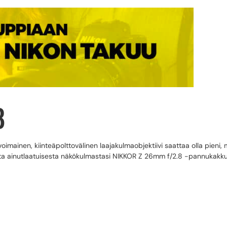
8
imainen, kiinteäpolttovälinen laajakulmaobjektiivi saattaa olla pieni,
ta ainutlaatuisesta näkökulmastasi NIKKOR Z 26mm f/2.8 -pannukakkuob