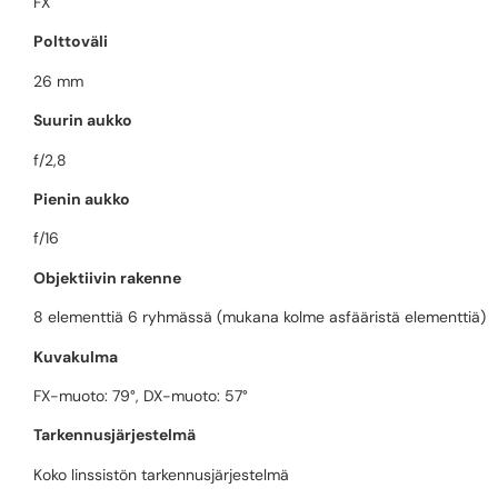
FX
Polttoväli
26 mm
Suurin aukko
f/2,8
Pienin aukko
f/16
Objektiivin rakenne
8 elementtiä 6 ryhmässä (mukana kolme asfääristä elementtiä)
Kuvakulma
FX-muoto: 79°, DX-muoto: 57°
Tarkennusjärjestelmä
Koko linssistön tarkennusjärjestelmä