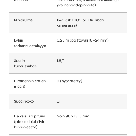
yksi nanokidepinnoite)
Kuvakulma
114°–84° (90°–61° DX-koon
kamerassa)
Lyhin
0,28 m (polttoväli 18–24 mm)
tarkennusetäisyys
Suurin
1:6,7
kuvaussuhde
Himmenninlehtien
9 (pyöristetty)
määrä
Suodinkoko
Ei
Halkaisija x pituus
Noin 98 x 131,5 mm
(pituus objektiivin
kiinnikkeestä)