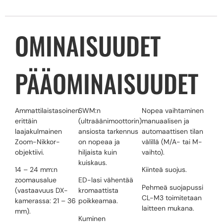
OMINAISUUDET
PÄÄOMINAISUUDET
Ammattilaistasoinen
SWM:n
Nopea vaihtaminen
erittäin
(ultraäänimoottorin)
manuaalisen ja
laajakulmainen
ansiosta tarkennus
automaattisen tilan
Zoom-Nikkor-
on nopeaa ja
välillä (M/A- tai M-
objektiivi.
hiljaista kuin
vaihto).
kuiskaus.
14 – 24 mm:n
Kiinteä suojus.
zoomausalue
ED-lasi vähentää
Pehmeä suojapussi
(vastaavuus DX-
kromaattista
CL-M3 toimitetaan
kamerassa: 21 – 36
poikkeamaa.
laitteen mukana.
mm).
Kuminen