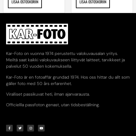
LISÄÄ OSTOSKORIIN
LISÄÄ OSTOSKORIIN
Kar-Foto on vuonna 1974 perustettu valokuvausalan yritys.
Meiltä saat kaikki valokuvaukseen liittyvät laitteet, tarvikkeet ja
palvelut 50 vuoden kokemuksella.
Kar-Foto är en fotoaffär grundad 1974. Hos oss hittar du allt som
gäller foto med 50 års erfarenhet.
Viralliset passikuvat heti, ilman ajanvarausta.
Officiellla passfoton genast, utan tidsbeställning.