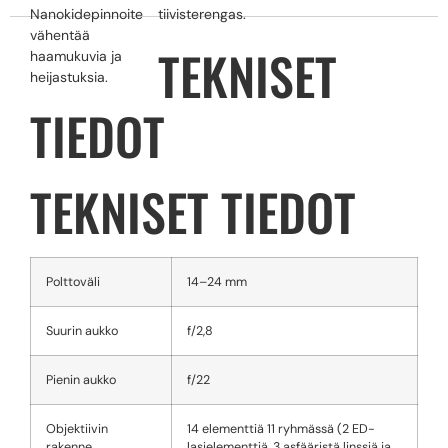
Nanokidepinnoite
tiivisterengas.
vähentää
TEKNISET
haamukuvia ja
heijastuksia.
TIEDOT
TEKNISET TIEDOT
Polttoväli
14–24 mm
Suurin aukko
f/2,8
Pienin aukko
f/22
Objektiivin
14 elementtiä 11 ryhmässä (2 ED-
rakenne
lasielementtiä, 3 asfääristä linssiä ja