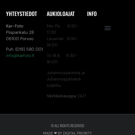
YHTEYSTIEDOT
AUKIOLOAJAT
INFO
Kar-Foto
Ma-Pe 9:30-
Piispankatu 28
17:30
06100 Porvoo
Lauantai 9:30-
14:00
Puh. (019) 580 001
info@karfoto.fi
To 18.6 9:30-
16:00
Juhannusaattona ja
Juhannuspäivänä
suljettu
Verkkokauppa
24/7
© ALL RIGHTS RESERVED
MADE ❤ BY DIGITAL PRIORITY