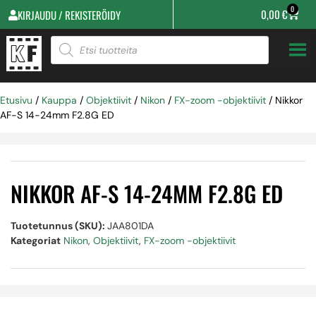
0
0,00
€
KIRJAUDU / REKISTERÖIDY
Etusivu
/
Kauppa
/
Objektiivit
/
Nikon
/
FX-zoom -objektiivit
/ Nikkor
AF-S 14-24mm F2.8G ED
NIKKOR AF-S 14-24MM F2.8G ED
Tuotetunnus (SKU):
JAA801DA
Kategoriat
Nikon
,
Objektiivit
,
FX-zoom -objektiivit