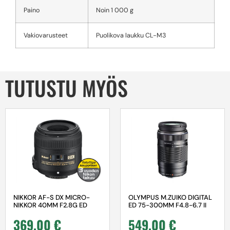
Paino
Noin 1 000 g
Vakiovarusteet
Puolikova laukku CL-M3
TUTUSTU MYÖS
NIKKOR AF-S DX MICRO-
OLYMPUS M.ZUIKO DIGITAL
NIKKOR 40MM F2.8G ED
ED 75-300MM F4.8-6.7 II
369,00
€
549,00
€