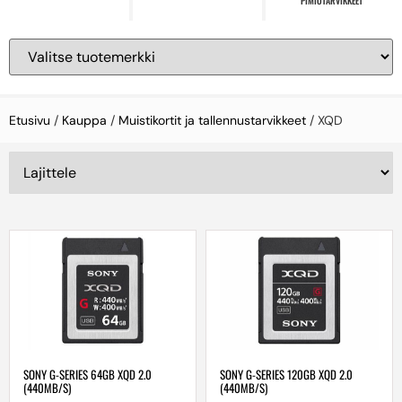
PIMIÖTARVIKKEET
Etusivu
/
Kauppa
/
Muistikortit ja tallennustarvikkeet
/ XQD
SONY G-SERIES 64GB XQD 2.0
SONY G-SERIES 120GB XQD 2.0
(440MB/S)
(440MB/S)