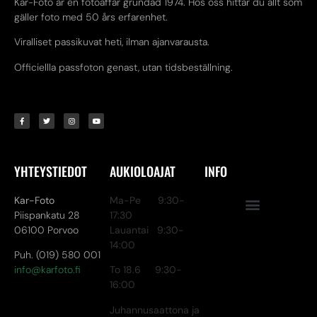
Kar-Foto är en fotoaffär grundad 1974. Hos oss hittar du allt som
gäller foto med 50 års erfarenhet.
Viralliset passikuvat heti, ilman ajanvarausta.
Officiellla passfoton genast, utan tidsbeställning.
YHTEYSTIEDOT
AUKIOLOAJAT
INFO
Kar-Foto
Ma-Pe 9:30-
Piispankatu 28
17:30
06100 Porvoo
Lauantai 9:30-
14:00
Puh. (019) 580 001
info@karfoto.fi
To 18.6 9:30-
16:00
Juhannusaattona ja