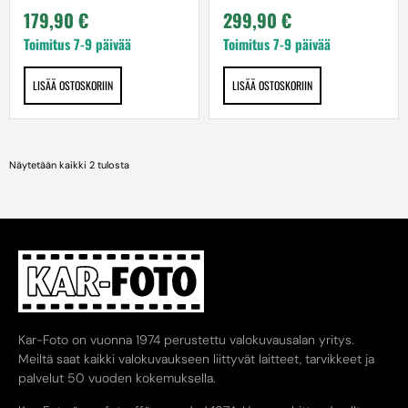
179,90
€
299,90
€
Toimitus 7-9 päivää
Toimitus 7-9 päivää
LISÄÄ OSTOSKORIIN
LISÄÄ OSTOSKORIIN
Näytetään kaikki 2 tulosta
Kar-Foto on vuonna 1974 perustettu valokuvausalan yritys.
Meiltä saat kaikki valokuvaukseen liittyvät laitteet, tarvikkeet ja
palvelut 50 vuoden kokemuksella.