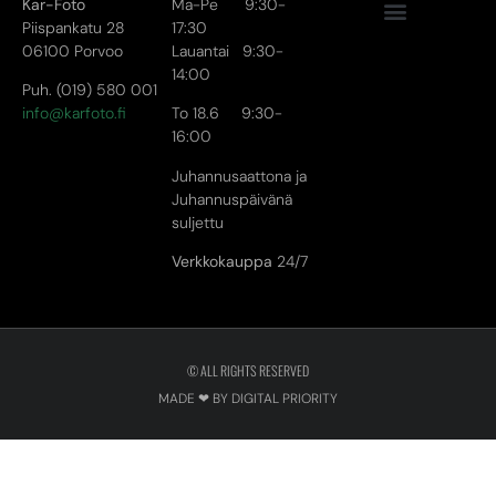
Kar-Foto
Ma-Pe 9:30-
Piispankatu 28
17:30
06100 Porvoo
Lauantai 9:30-
14:00
Puh. (019) 580 001
info@karfoto.fi
To 18.6 9:30-
16:00
Juhannusaattona ja
Juhannuspäivänä
suljettu
Verkkokauppa
24/7
© ALL RIGHTS RESERVED
MADE ❤ BY DIGITAL PRIORITY