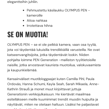
elegantteihin juhliin.
Pehmustettu käsilaukku OLYMPUS PEN -
kameroille
Aitoa nahkaa
Irrotettava hihna
SE ON MUOTIA!
OLYMPUS PEN – se ei ole pelkkä kamera, vaan osa tyyliä,
jota voi täydentää lukuisilla trendikkäillä varusteilla. Ne ovat
katseenvangitsijoita, jotka täydentävät lookin. Niiden
pohjalta loimme PEN Generation -malliston tyylitietoisille
naisille, jotka arvostavat kaunista muotoilua, valokuvaamista
ja kaupunkielämää.
Kansainväliset muotibloggaajat kuten Camilla Pihl, Paula
Ordovás, Hanna Schumi, Kayla Seah, Sarah Mikaela, Anne-
Kathrin Strauß ja monet muut kirjoittavat juttuja
Generationin verkkojulkaisuun. He kiertävät maailmaa
esitelläkseen meille kuumimmat trendit muodin huipulta ja
näyttävät, miten ne otetaan haltuun. Lisäksi he paljastavat