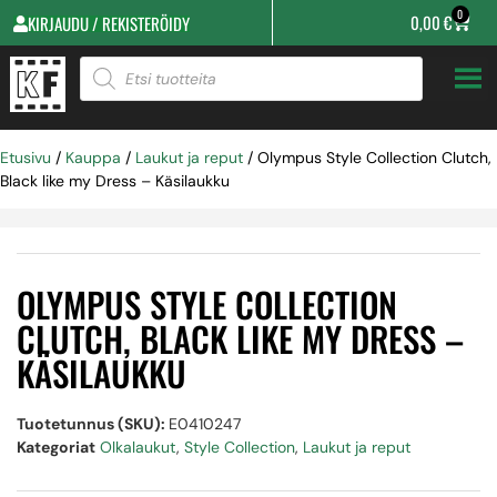
0
0,00
€
KIRJAUDU / REKISTERÖIDY
Etusivu
/
Kauppa
/
Laukut ja reput
/ Olympus Style Collection Clutch,
Black like my Dress – Käsilaukku
OLYMPUS STYLE COLLECTION
CLUTCH, BLACK LIKE MY DRESS –
KÄSILAUKKU
Tuotetunnus (SKU):
E0410247
Kategoriat
Olkalaukut
,
Style Collection
,
Laukut ja reput