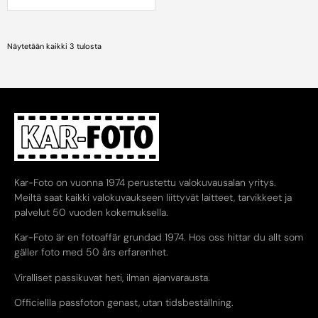
Näytetään kaikki 3 tulosta
Kar-Foto on vuonna 1974 perustettu valokuvausalan yritys.
Meiltä saat kaikki valokuvaukseen liittyvät laitteet, tarvikkeet ja
palvelut 50 vuoden kokemuksella.
Kar-Foto är en fotoaffär grundad 1974. Hos oss hittar du allt som
gäller foto med 50 års erfarenhet.
Viralliset passikuvat heti, ilman ajanvarausta.
Officiellla passfoton genast, utan tidsbeställning.