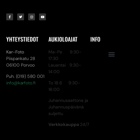
YHTEYSTIEDOT
AUKIOLOAJAT
INFO
Kar-Foto
Ma-Pe 9:30-
Piispankatu 28
17:30
06100 Porvoo
Lauantai 9:30-
14:00
Puh. (019) 580 001
info@karfoto.fi
To 18.6 9:30-
16:00
Juhannusaattona ja
Juhannuspäivänä
suljettu
Verkkokauppa
24/7