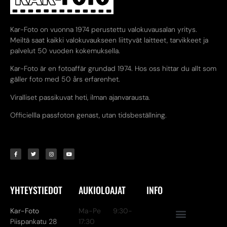
Kar-Foto on vuonna 1974 perustettu valokuvausalan yritys.
Meiltä saat kaikki valokuvaukseen liittyvät laitteet, tarvikkeet ja
palvelut 50 vuoden kokemuksella.
Kar-Foto är en fotoaffär grundad 1974. Hos oss hittar du allt som
gäller foto med 50 års erfarenhet.
Viralliset passikuvat heti, ilman ajanvarausta.
Officiellla passfoton genast, utan tidsbeställning.
YHTEYSTIEDOT
AUKIOLOAJAT
INFO
Kar-Foto
Ma-Pe 9:30-
Piispankatu 28
17:30