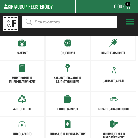
0
0,00
€
KIRJAUDU / REKISTERÖIDY
KAMERAT
OBJEKTIIVIT
KAMERATARVIKKEET
MUISTIKORTIT JA
SALAMAT, LED-VALOT JA
JALUSTAT JA PÄÄT
TALLENNUSTARVIKKEET
STUDIOTARVIKKEET
VAIHTOLAITTEET
LAUKUT JA REPUT
KIIKARIT JA KAUKOPUTKET
AUDIO JA VIDEO
TULOSTUS JA KUVANKÄSITTELY
ALBUMIT, FILMIT JA
PIMIÖTARVIKKEET