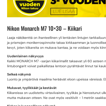
Nikon Monarch M7 10×30 – Kiikari
Laaja näkökenttä on ihanteellinen yli lentävien lintujen tarkkailuu
ja prismojen monikerrospinnoite takaa kirkkaamman ja luonnollisem
kevyt, joten kiikareita on mukava kantaa, ja ne voidaan myös kiinn
Uudenlainen näkyvyys
Kaikki MONARCH M7 -sarjan kiikarimallit takaavat yli 60 aste
lintubongarit voivat paikallistaa lentoon pyrähtävät linnut tai kau
Selkeä näkymä
Luonto ja ympäröivä maailma heräävät eloon upeissa väreissä. ED-las
Mukavat, tyylikkäät ja kestävät
Kiikareissa on uudistettu virtaviivainen, tyylikäs ja hienostunut u
mutta mukavan otteen. Ne ovat myös vesitiiviit – 1 metriin saakka
Kirkas ja luonnollinen näkymä