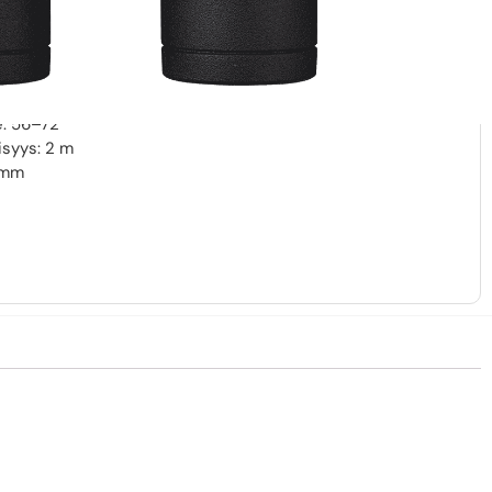
inen): 60°
trissä: 117 m
us: 9
mm
e: 56–72
isyys: 2 m
8 mm