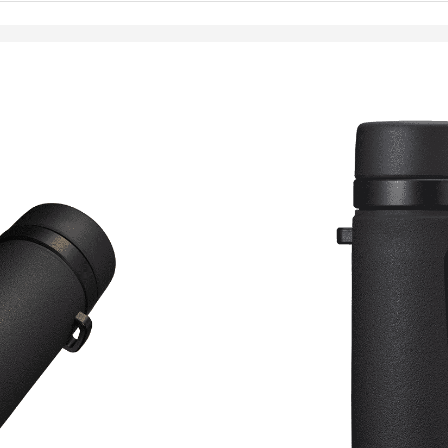
439,00
€
Toimitus 7-9 päivää
LISÄÄ OSTOSKORII
Suurennus: 10x
Objektiivin ulkohal
Näkökenttä (todellin