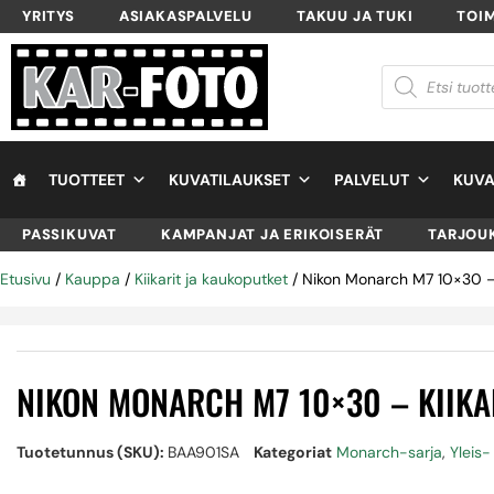
YRITYS
ASIAKASPALVELU
TAKUU JA TUKI
TOI
TUOTTEET
KUVATILAUKSET
PALVELUT
KUVA
PASSIKUVAT
KAMPANJAT JA ERIKOISERÄT
TARJOU
Etusivu
/
Kauppa
/
Kiikarit ja kaukoputket
/ Nikon Monarch M7 10×30 – 
NIKON MONARCH M7 10×30 – KIIKA
Tuotetunnus (SKU):
BAA901SA
Kategoriat
Monarch-sarja
,
Yleis- 