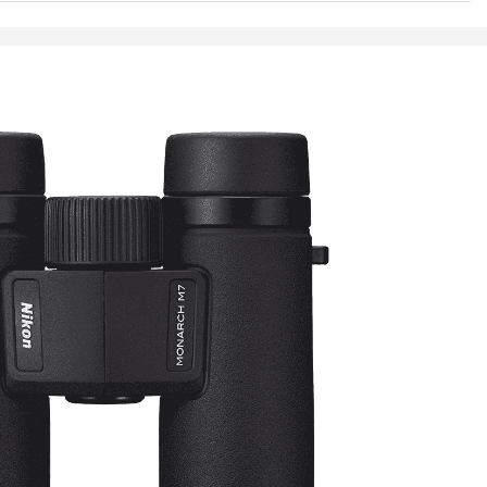
N
kaisija: 30mm
en): 6,7°