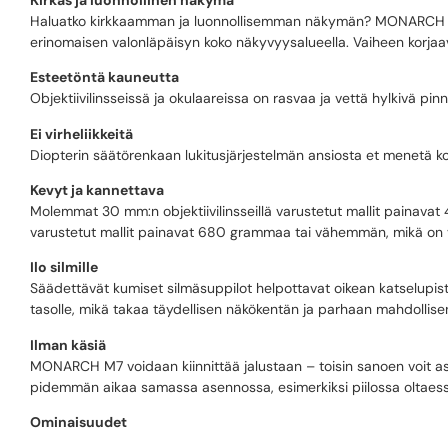
Haluatko kirkkaamman ja luonnollisemman näkymän? MONARCH M7 -s
erinomaisen valonläpäisyn koko näkyvyysalueella. Vaiheen korjaava
Esteetöntä kauneutta
Objektiivilinsseissä ja okulaareissa on rasvaa ja vettä hylkivä pi
Ei virheliikkeitä
Diopterin säätörenkaan lukitusjärjestelmän ansiosta et menetä k
Kevyt ja kannettava
Molemmat 30 mm:n objektiivilinsseillä varustetut mallit painavat
varustetut mallit painavat 680 grammaa tai vähemmän, mikä on vie
Ilo silmille
Säädettävät kumiset silmäsuppilot helpottavat oikean katselupi
tasolle, mikä takaa täydellisen näkökentän ja parhaan mahdollis
Ilman käsiä
MONARCH M7 voidaan kiinnittää jalustaan – toisin sanoen voit asett
pidemmän aikaa samassa asennossa, esimerkiksi piilossa oltaess
Ominaisuudet