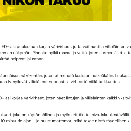
n. ED-lasi puolestaan korjaa värivirheet, jotta voit nauttia villieläinte
man näkymän. Pinnoite hylkii rasvaa ja vettä, joten sormenjäljet ja tah
ittää helposti jalustaan.
en näennäisen näkökentän, joten et menetä koskaan hetkeäkään. Luok
kana lymyilevät villieläimet nopeasti ja virheettömällä tarkkuudella.
i korjaa värivirheet, joten näet lintujen ja villieläinten kaikki yksity
lkokuori, joka on käytännöllinen ja myös erittäin toimiva. Iskunkestäväll
 10 minuutin ajan – ja huurtumattomat, mikä tekee niistä täydellisen k