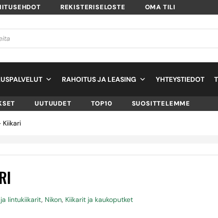
MITUSEHDOT
REKISTERISELOSTE
OMA TILI
USPALVELUT
RAHOITUS JA LEASING
YHTEYSTIEDOT
KSET
UUTUUDET
TOP10
SUOSITTELEMME
Kiikari
RI
ja lintukiikarit
,
Nikon
,
Kiikarit ja kaukoputket