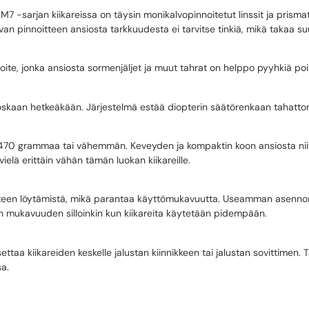
arjan kiikareissa on täysin monikalvopinnoitetut linssit ja prismat 
n pinnoitteen ansiosta tarkkuudesta ei tarvitse tinkiä, mikä takaa suur
nnoite, jonka ansiosta sormenjäljet ja muut tahrat on helppo pyyhkiä poi
oskaan hetkeäkään. Järjestelmä estää diopterin säätörenkaan tahatto
 470 grammaa tai vähemmän. Keveyden ja kompaktin koon ansiosta niitä
lä erittäin vähän tämän luokan kiikareille.
steen löytämistä, mikä parantaa käyttömukavuutta. Useamman asennon
en mukavuuden silloinkin kun kiikareita käytetään pidempään.
aa kiikareiden keskelle jalustan kiinnikkeen tai jalustan sovittimen. T
a.