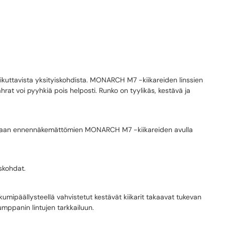
n vaikuttavista yksityiskohdista. MONARCH M7 -kiikareiden linssien
rat voi pyyhkiä pois helposti. Runko on tyylikäs, kestävä ja
assaan ennennäkemättömien MONARCH M7 -kiikareiden avulla
iskohdat.
ä kumipäällysteellä vahvistetut kestävät kiikarit takaavat tukevan
umppanin lintujen tarkkailuun.