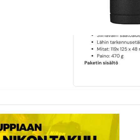
Näkökenttä (näennä
Näkökenttä 1000 me
Lähtöpupilli: 3 mm
Suhteellinen kirkka
Silmäetäisyy: 15,8
Silmävälin säätöalu
Lähin tarkennusetä
Mitat: 119x 125 x 4
Paino: 470 g
Paketin sisältö