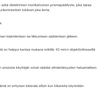
sekä dielektrinen monikalvoinen prismapäällyste, joka takaa
ikontrastiset tulokset joka kerta.
s.
man kääntämisen tai liikkumisen säätämisen jälkeen.
 on helppo kantaa mukana retkillä. 42 mm:n objektiivilinsseillä
 ansiosta käyttäjät voivat säätää silmäetäisyyden haluamalleen
ämä on erityisen kätevää silloin kun kiikareita käytetään