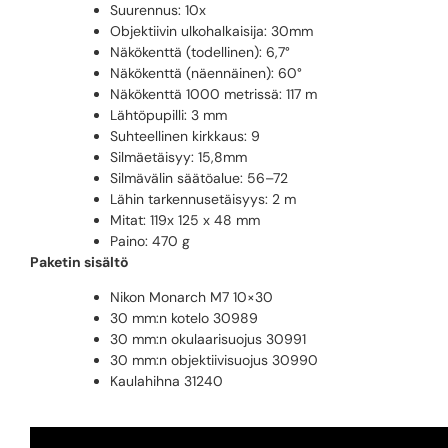
Suurennus: 10x
Objektiivin ulkohalkaisija: 30mm
Näkökenttä (todellinen): 6,7°
Näkökenttä (näennäinen): 60°
Näkökenttä 1000 metrissä: 117 m
Lähtöpupilli: 3 mm
Suhteellinen kirkkaus: 9
Silmäetäisyy: 15,8mm
Silmävälin säätöalue: 56–72
Lähin tarkennusetäisyys: 2 m
Mitat: 119x 125 x 48 mm
Paino: 470 g
Paketin sisältö
Nikon Monarch M7 10×30
30 mm:n kotelo 30989
30 mm:n okulaarisuojus 30991
30 mm:n objektiivisuojus 30990
Kaulahihna 31240