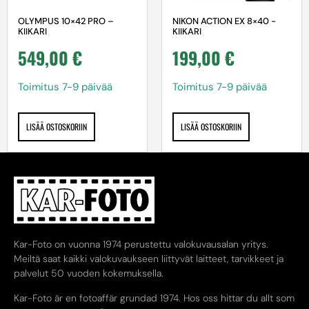
NIKON ACTION EX 8×40 -
OLYMPUS 10×42 PRO –
KIIKARI
KIIKARI
199,00
€
549,00
€
Toimitus 7-9 päivää
Toimitus 7-9 päivää
LISÄÄ OSTOSKORIIN
LISÄÄ OSTOSKORIIN
Kar-Foto on vuonna 1974 perustettu valokuvausalan yritys.
Meiltä saat kaikki valokuvaukseen liittyvät laitteet, tarvikkeet ja
palvelut 50 vuoden kokemuksella.
Kar-Foto är en fotoaffär grundad 1974. Hos oss hittar du allt som