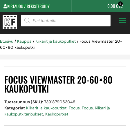
0
0,00
€
KIRJAUDU / REKISTERÖIDY
Etusivu
/
Kauppa
/
Kiikarit ja kaukoputket
/ Focus Viewmaster 20-
60×80 kaukoputki
FOCUS VIEWMASTER 20-60×80
KAUKOPUTKI
Tuotetunnus (SKU):
7391879053048
Kategoriat
Kiikarit ja kaukoputket
,
Focus
,
Focus
,
Kiikari ja
kaukoputkitarjoukset
,
Kaukoputket