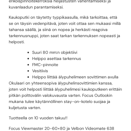
erikoispinnoitekerroksia heijastusten vähentämiseksi ja
kuvanlaadun parantamiseksi.
Kaukoputki on täytetty typpikaasulla, mikä tarkoittaa, että
se on täysin vedenpitävä, joten voit ottaa sen mukaasi millä
tahansa säällä, ja siinä on nopea ja herkästi reagoiva
tarkennusnuppi, joten saat tarkan tarkennuksen nopeasti ja
helposti.
Suuri 80 mm:n objektiivi
Helppo asettaa tarkennus
FMC-pinnoite
Vesitiivis
Helppo liittää älypuhelimeen sovittimen avulla
Okulaari on yhteensopiva älypuhelinsovittimien kanssa,
joten voit helposti liittää älypuhelimesi kaukoputkeen erittäin
pitkän polttovälin valokuvausta varten. Focus Outlookin
mukana tulee käytännöllinen stay-on-kotelo suojaa ja
kuljetusta varten.
Tuotteella on 10 vuoden takuu!!
Focus Viewmaster 20-60×80 ja Velbon Videomate 638