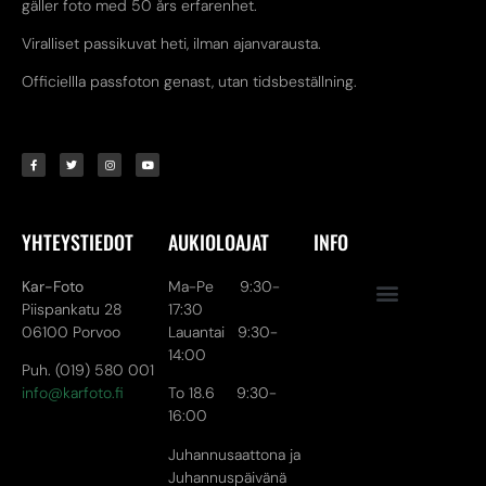
gäller foto med 50 års erfarenhet.
Viralliset passikuvat heti, ilman ajanvarausta.
Officiellla passfoton genast, utan tidsbeställning.
YHTEYSTIEDOT
AUKIOLOAJAT
INFO
Kar-Foto
Ma-Pe 9:30-
Piispankatu 28
17:30
06100 Porvoo
Lauantai 9:30-
14:00
Puh. (019) 580 001
info@karfoto.fi
To 18.6 9:30-
16:00
Juhannusaattona ja
Juhannuspäivänä