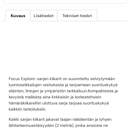
Kuvaus
Lisätiedot
Tekniset tiedot
FOCUS
EXPLORE 10×42
Focus Explore-sarjan kiikarit on suunniteltu selviytymään
luontoseikkailujen rasituksista ja tarjoamaan suorituskykyä
eläinten, lintujen ja ympäristön tarkkailuun.Kompakteista ja
kevyistä malleista aina kirkkaisiin ja korkeatehoisin
hämäräkiikareihin ulottuva sarja tarjoaa suorituskykyä
kaikkiin tarkoituksiin.
Kaikki sarjan kiikarit jakavat laajan näkökentän ja lyhyen
lähitarkennusetäisyyden (2 metriä), jonka ansiosta ne