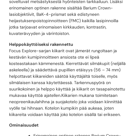
soveltuvat metsästyksestä hyönteisten tarkkailuun. Lisäksi
erinomainen optinen rakenne sisältää Barium Crown-
lasiobjektiivit, BaK-4-prismat sekä edistyneen
heijastuksenpoistopinnoitteen (FMC) kaikilla lasipinnoilla
jotka tarjoavat erinomaisen kirkkauden, kontrastin,
kuvaterävyyden ja värintoiston.
Helppokäyttöiseksi rakennettu
Focus Explore-sarjan kiikarit ovat jämerät rungoltaan ja
kestävän kumipinnoitteen ansiosta ote ei lipeä
kosteastakaan kämmenestä. Kierrettävät silmäkupit (neljällä
askeleella) ja säädettävä pupillien etäisyys (56 – 74 mm)
helpottavat kiikareiden säätöä käyttäjältä toiselle, myös
silmälaisen kanssa käytettäessä. Tarkennuspyörä on
suurikokoinen ja helppo käyttää ja kiikarit on tasapainotettu
mukavaa käyttöä ajatellen.Kiikarien mukana toimitetaan
neopreenikaulahihna ja suojakotelo joka voidaan kiinnittää
vyölle tai hihnaan. Kotelon kumpikin pää aukeaa, joten
kiikareita voidaan käyttää joko kotelon sisällä tai erikseen.
Ominaisuudet
Erinomainen optinen rakenne Barium Crown-