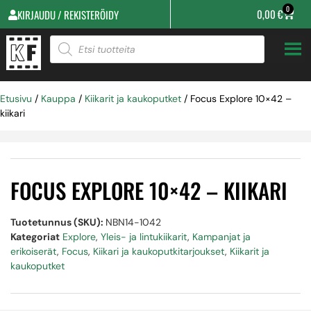
0
0,00
€
KIRJAUDU / REKISTERÖIDY
Etusivu
/
Kauppa
/
Kiikarit ja kaukoputket
/ Focus Explore 10×42 –
kiikari
FOCUS EXPLORE 10×42 – KIIKARI
Tuotetunnus (SKU):
NBN14-1042
Kategoriat
Explore
,
Yleis- ja lintukiikarit
,
Kampanjat ja
erikoiserät
,
Focus
,
Kiikari ja kaukoputkitarjoukset
,
Kiikarit ja
kaukoputket