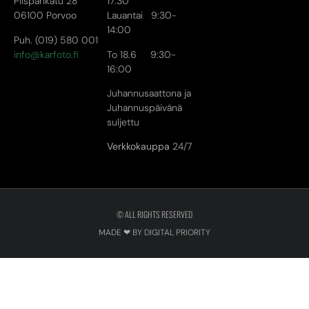
Piispankatu 28
17:30
06100 Porvoo
Lauantai 9:30-
14:00
Puh. (019) 580 001
info@karfoto.fi
To 18.6 9:30-
16:00
Juhannusaattona ja
Juhannuspäivänä
suljettu
Verkkokauppa
24/7
© ALL RIGHTS RESERVED
MADE ❤ BY DIGITAL PRIORITY