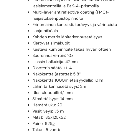
lasielementeillä ja BaK-4-prismoilla
Multi-layer antireflective coating (FMC)-
heijastuksenpoistopinnoite
Erinomainen kontrasti, terävyys ja värintoisto
Laaja näköala
Kahden metrin lähitarkennusetäisyys
Kiertyvät silmäkupit
Kestävä kumipinnoite takaa hyvän otteen
Suurennuskerroin: 10x
Linssin halkaisija: 42mm
Diopterin säätö: +/-4
Näkökenttä (astetta): 5.8°
Näkökenttä 1000m etäisyydellä: 101m
Lähin tarkennusetäisyys: 2m
Ulostulopupilli:4,1 mm
Silmäetäisyys: 14 mm
Hämäräluku: 20
Vesitiiveys: 1,5 m
Mitat: 135x125x52
Paino: 625g
Takuu: 5 vuotta