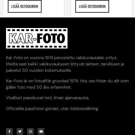
LISÄÄ OSTOSKORIIN
LISÄÄ OSTOSKORIIN
Kar-Foto on vuonna 1974 perustettu valokuvausalan yritys.
Meiltä saat kaikki valokuvaukseen liittyvät laitteet, tarvikkeet ja
palvelut 50 vuoden kokemuksella.
Kar-Foto är en fotoaffär grundad 1974. Hos oss hittar du allt som
gäller foto med 50 års erfarenhet.
Viralliset passikuvat heti, ilman ajanvarausta.
Officiellla passfoton genast, utan tidsbeställning.