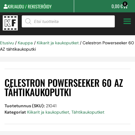
0
0,00
€
KIRJAUDU / REKISTERÖIDY
Etusivu
/
Kauppa
/
Kiikarit ja kaukoputket
/ Celestron Powerseeker 60
AZ tähtikaukoputki
CELESTRON POWERSEEKER 60 AZ
TÄHTIKAUKOPUTKI
Tuotetunnus (SKU):
21041
Kategoriat
Kiikarit ja kaukoputket
,
Tähtikaukoputket