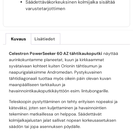
Säädettäväkorkeuksinen kolmijalka sisältää
varustetarjottimen
Kuvaus
Lisätiedot
Celestron PowerSeeker 60 AZ tähtikaukoputki
näyttää
aurinkokuntamme planeetat, kuun ja kirkkaammat
syvätaivaan kohteet kuiten Orionin tähtisumun ja
naapurigalaksimme Andromedan. Pystykuvainen
tähtidiagonaali tuottaa myös oikein päin olevan kuvan
maanpäälliseen tarkkailuun ja
havainnointikaukoputkikäyttöön esim. lintubongarille.
Teleskoopin pystyttäminen on tehty erityisen nopeaksi ja
käteväksi, joten sen kuljettaminen ja havainnointien
tekeminen matkaillessa on helppoa. Säädettävät
kolmijalkajalustan jalat sallivat nopean korkeusasetuksen
säädön tai jopa asennuksen pöydälle.