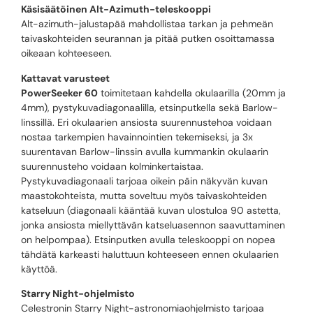
Käsisäätöinen Alt-Azimuth-teleskooppi
Alt-azimuth-jalustapää mahdollistaa tarkan ja pehmeän
taivaskohteiden seurannan ja pitää putken osoittamassa
oikeaan kohteeseen.
Kattavat varusteet
PowerSeeker 60
toimitetaan kahdella okulaarilla (20mm ja
4mm), pystykuvadiagonaalilla, etsinputkella sekä Barlow-
linssillä. Eri okulaarien ansiosta suurennustehoa voidaan
nostaa tarkempien havainnointien tekemiseksi, ja 3x
suurentavan Barlow-linssin avulla kummankin okulaarin
suurennusteho voidaan kolminkertaistaa.
Pystykuvadiagonaali tarjoaa oikein päin näkyvän kuvan
maastokohteista, mutta soveltuu myös taivaskohteiden
katseluun (diagonaali kääntää kuvan ulostuloa 90 astetta,
jonka ansiosta miellyttävän katseluasennon saavuttaminen
on helpompaa). Etsinputken avulla teleskooppi on nopea
tähdätä karkeasti haluttuun kohteeseen ennen okulaarien
käyttöä.
Starry Night-ohjelmisto
Celestronin Starry Night-astronomiaohjelmisto tarjoaa