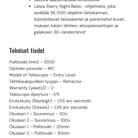
Lataa Starry Night Basic -ohjelmisto, joka
sisältää 36 000 objektin tietokannan,
tulostettavat taivaskartat ja parannetut kuvat,
mukaan lukien tähtien, eksoplaneettojen ja
galaksien 3D-renderöinnit
Tekniset tiedot
Polttoväli (mm) – 1000
Optinen pinnoite – MC
Model of Telescope – Entry Level
Tähtikaukoputken tyyppi – Refractor
Warranty (year(s)) – 2
Telescope Aperture – f/11
Erotyskyky (Rayleigh) – 1,55 arc seconds
Erotuskyky (Dawes) – 1,29 arc seconds
Okulaari 1 – Suurennus – 50x
Okulaari 2 – Suurennus – 100x
Okulaari 1 – Polttoväli – 20mm
Okulaari 2 – Polttoväli – 10mm