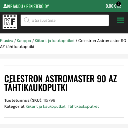
0
0,00
€
KIRJAUDU / REKISTERÖIDY
Etusivu
/
Kauppa
/
Kiikarit ja kaukoputket
/ Celestron Astromaster 90
AZ tähtikaukoputki
CELESTRON ASTROMASTER 90 AZ
TÄHTIKAUKOPUTKI
Tuotetunnus (SKU):
115798
Kategoriat
Kiikarit ja kaukoputket
,
Tähtikaukoputket