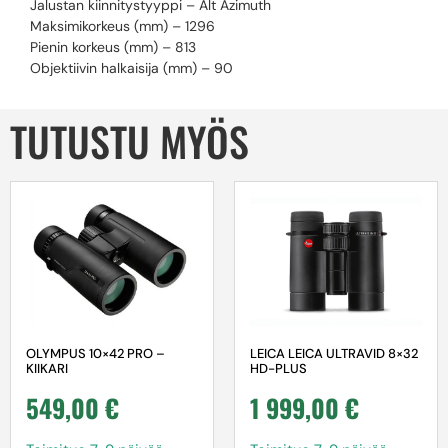
Jalustan kiinnitystyyppi – Alt Azimuth
Maksimikorkeus (mm) – 1296
Pienin korkeus (mm) – 813
Objektiivin halkaisija (mm) – 90
TUTUSTU MYÖS
OLYMPUS 10×42 PRO –
LEICA LEICA ULTRAVID 8×32
KIIKARI
HD-PLUS
549,00
€
1 999,00
€