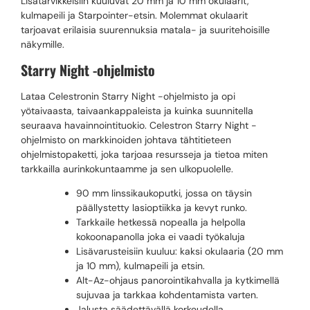
Lisätarvikkeisiin kuuluvat 20 mm ja 10 mm okulaarit,
kulmapeili ja Starpointer-etsin. Molemmat okulaarit
tarjoavat erilaisia ​​suurennuksia matala- ja suuritehoisille
näkymille.
Starry Night -ohjelmisto
Lataa Celestronin Starry Night -ohjelmisto ja opi
yötaivaasta, taivaankappaleista ja kuinka suunnitella
seuraava havainnointituokio. Celestron Starry Night -
ohjelmisto on markkinoiden johtava tähtitieteen
ohjelmistopaketti, joka tarjoaa resursseja ja tietoa miten
tarkkailla aurinkokuntaamme ja sen ulkopuolelle.
90 mm linssikaukoputki, jossa on täysin
päällystetty lasioptiikka ja kevyt runko.
Tarkkaile hetkessä nopealla ja helpolla
kokoonapanolla joka ei vaadi työkaluja
Lisävarusteisiin kuuluu: kaksi okulaaria (20 mm
ja 10 mm), kulmapeili ja etsin.
Alt-Az-ohjaus panorointikahvalla ja kytkimellä
sujuvaa ja tarkkaa kohdentamista varten.
Jalusta säädettävällä korkeudella