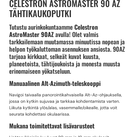
CELESTRON ASTROMASTER 90 AZ
TÄHTIKAUKOPUTKI
Tutustu aurinkokuntaamme
Celestron
AstroMaster 90AZ
avulla! Olet valmis
tarkkailemaan muutamassa minuutissa nopean ja
helpon työkaluttoman asennuksen ansiosta. 90AZ
tarjoaa kirkkaat, selkeät kuvat kuusta,
planeetoista, tähtijoukoista ja monesta muusta
erinomaiseen yökatseluun.
Manuaalinen Alt-Azimuth-teleskooppi
Navigoi taivaalla panorointikahvaisella Alt-Az-ohjauksella,
jossa on kytkin sujuvaa ja tarkkaa kohdentamista varten.
Liikuta kytkintä ylös/alas, vasemmalle/oikealle, jotta voit
seurata kohdettasi okulaarissa.
Mukana toimitettavat lisävarusteet