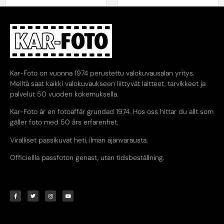
Kar-Foto on vuonna 1974 perustettu valokuvausalan yritys.
Meiltä saat kaikki valokuvaukseen liittyvät laitteet, tarvikkeet ja
palvelut 50 vuoden kokemuksella.
Kar-Foto är en fotoaffär grundad 1974. Hos oss hittar du allt som
gäller foto med 50 års erfarenhet.
Viralliset passikuvat heti, ilman ajanvarausta.
Officiellla passfoton genast, utan tidsbeställning.