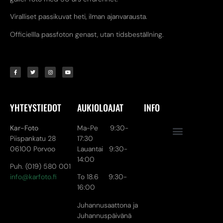
Viralliset passikuvat heti, ilman ajanvarausta.
Officiellla passfoton genast, utan tidsbeställning.
YHTEYSTIEDOT
AUKIOLOAJAT
INFO
Kar-Foto
Ma-Pe 9:30-
Piispankatu 28
17:30
06100 Porvoo
Lauantai 9:30-
14:00
Puh. (019) 580 001
info@karfoto.fi
To 18.6 9:30-
16:00
Juhannusaattona ja
Juhannuspäivänä