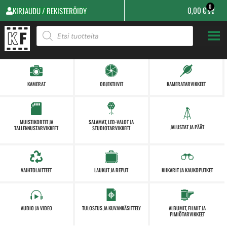
0
0,00
€
KIRJAUDU / REKISTERÖIDY
KAMERAT
OBJEKTIIVIT
KAMERATARVIKKEET
MUISTIKORTIT JA
SALAMAT, LED-VALOT JA
JALUSTAT JA PÄÄT
TALLENNUSTARVIKKEET
STUDIOTARVIKKEET
VAIHTOLAITTEET
LAUKUT JA REPUT
KIIKARIT JA KAUKOPUTKET
AUDIO JA VIDEO
TULOSTUS JA KUVANKÄSITTELY
ALBUMIT, FILMIT JA
PIMIÖTARVIKKEET