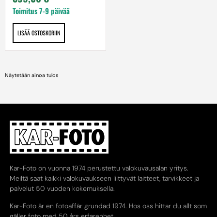
Toimitus 7-9 päivää
LISÄÄ OSTOSKORIIN
Näytetään ainoa tulos
Kar-Foto on vuonna 1974 perustettu valokuvausalan yritys.
Meiltä saat kaikki valokuvaukseen liittyvät laitteet, tarvikkeet ja
palvelut 50 vuoden kokemuksella.
Kar-Foto är en fotoaffär grundad 1974. Hos oss hittar du allt som
gäller foto med 50 års erfarenhet.