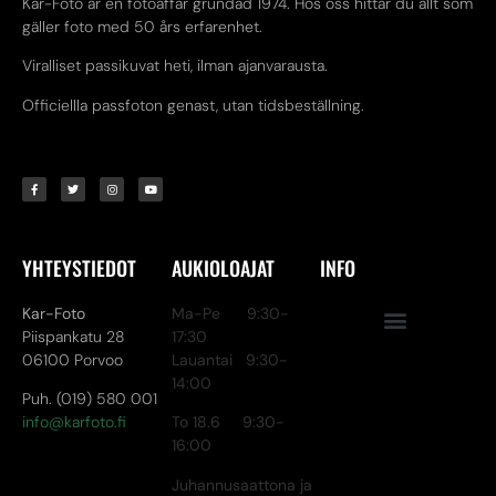
Kar-Foto är en fotoaffär grundad 1974. Hos oss hittar du allt som
gäller foto med 50 års erfarenhet.
Viralliset passikuvat heti, ilman ajanvarausta.
Officiellla passfoton genast, utan tidsbeställning.
YHTEYSTIEDOT
AUKIOLOAJAT
INFO
Kar-Foto
Ma-Pe 9:30-
Piispankatu 28
17:30
06100 Porvoo
Lauantai 9:30-
14:00
Puh. (019) 580 001
info@karfoto.fi
To 18.6 9:30-
16:00
Juhannusaattona ja