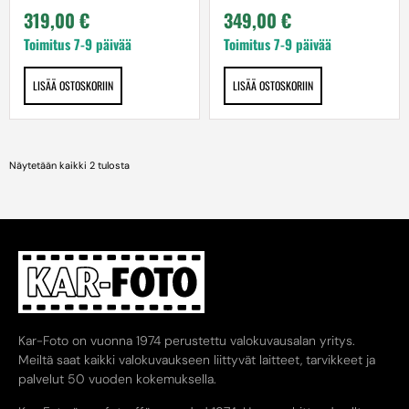
319,00
€
349,00
€
Toimitus 7-9 päivää
Toimitus 7-9 päivää
LISÄÄ OSTOSKORIIN
LISÄÄ OSTOSKORIIN
Näytetään kaikki 2 tulosta
Kar-Foto on vuonna 1974 perustettu valokuvausalan yritys.
Meiltä saat kaikki valokuvaukseen liittyvät laitteet, tarvikkeet ja
palvelut 50 vuoden kokemuksella.