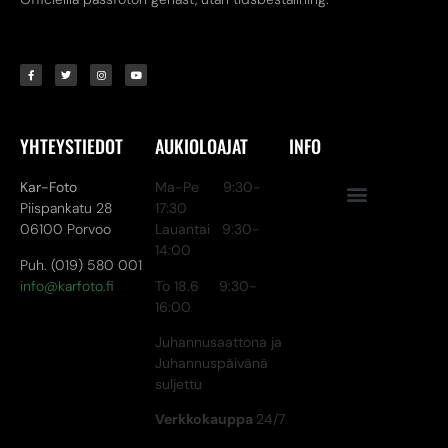
YHTEYSTIEDOT
AUKIOLOAJAT
INFO
Kar-Foto
Ma-Pe 9:30-
Piispankatu 28
17:30
06100 Porvoo
Lauantai 9:30-
14:00
Puh. (019) 580 001
info@karfoto.fi
To 18.6 9:30-
16:00
Juhannusaattona ja
Juhannuspäivänä
suljettu
Verkkokauppa
24/7