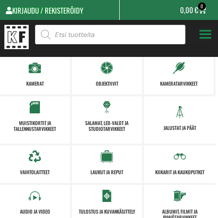
0
0,00
€
KIRJAUDU / REKISTERÖIDY
KAMERAT
OBJEKTIIVIT
KAMERATARVIKKEET
MUISTIKORTIT JA
SALAMAT, LED-VALOT JA
JALUSTAT JA PÄÄT
TALLENNUSTARVIKKEET
STUDIOTARVIKKEET
VAIHTOLAITTEET
LAUKUT JA REPUT
KIIKARIT JA KAUKOPUTKET
AUDIO JA VIDEO
TULOSTUS JA KUVANKÄSITTELY
ALBUMIT, FILMIT JA
PIMIÖTARVIKKEET