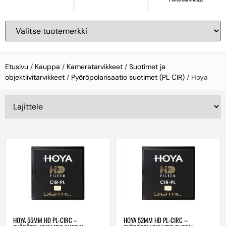
Etusivu
/
Kauppa
/
Kameratarvikkeet
/
Suotimet ja
objektiivitarvikkeet
/
Pyöröpolarisaatio suotimet (PL CIR)
/ Hoya
HOYA 55MM HD PL-CIRC –
HOYA 52MM HD PL-CIRC –