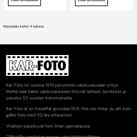
Näytetään kaikki 4 tulosta
Kar-Foto on vuonna 1974 perustettu valokuvausalan yritys.
Meiltä saat kaikki valokuvaukseen liittyvät laitteet, tarvikkeet ja
palvelut 50 vuoden kokemuksella.
Kar-Foto är en fotoaffär grundad 1974. Hos oss hittar du allt som
gäller foto med 50 års erfarenhet.
Viralliset passikuvat heti, ilman ajanvarausta.
Officiellla passfoton genast, utan tidsbeställning.