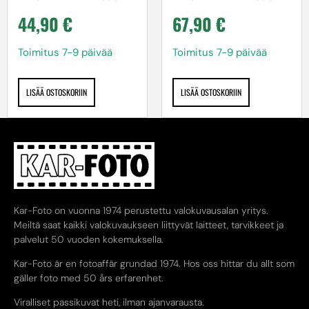
44,90
€
67,90
€
Toimitus 7-9 päivää
Toimitus 7-9 päivää
LISÄÄ OSTOSKORIIN
LISÄÄ OSTOSKORIIN
Kar-Foto on vuonna 1974 perustettu valokuvausalan yritys.
Meiltä saat kaikki valokuvaukseen liittyvät laitteet, tarvikkeet ja
palvelut 50 vuoden kokemuksella.
Kar-Foto är en fotoaffär grundad 1974. Hos oss hittar du allt som
gäller foto med 50 års erfarenhet.
Viralliset passikuvat heti, ilman ajanvarausta.