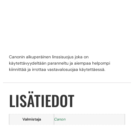
CANON E-58II
LINSSISUOJUS
Canonin alkuperäinen linssisuojus joka on
käytettävyydeltään paranneltu ja aiempaa helpompi
kiinnittää ja irrottaa vastavalosuojaa käytettäessä.
LISÄTIEDOT
Valmistaja
Canon