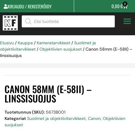
0
0,00
€
KIRJAUDU / REKISTERÖIDY
Etusivu
/
Kauppa
/
Kameratarvikkeet
/
Suotimet ja
objektiivitarvikkeet
/
Objektiivien suojukset
/ Canon 58mm (E-58II) –
linssisuojus
CANON 58MM (E-58II) –
LINSSISUOJUS
Tuotetunnus (SKU):
5673B001
Kategoriat
Suotimet ja objektiivitarvikkeet
,
Canon
,
Objektiivien
suojukset