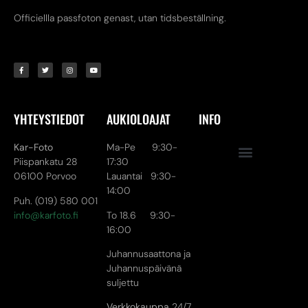
Officiellla passfoton genast, utan tidsbeställning.
YHTEYSTIEDOT
AUKIOLOAJAT
INFO
Kar-Foto
Ma-Pe 9:30-
Piispankatu 28
17:30
06100 Porvoo
Lauantai 9:30-
14:00
Puh. (019) 580 001
info@karfoto.fi
To 18.6 9:30-
16:00
Juhannusaattona ja
Juhannuspäivänä
suljettu
Verkkokauppa
24/7