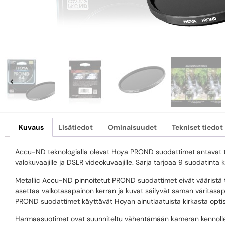
Kuvaus
Lisätiedot
Ominaisuudet
Tekniset tiedot
Accu-ND teknologialla olevat Hoya PROND suodattimet antavat täys
valokuvaajille ja DSLR videokuvaajille. Sarja tarjoaa 9 suodatint
Metallic Accu-ND pinnoitetut PROND suodattimet eivät vääristä
asettaa valkotasapainon kerran ja kuvat säilyvät saman väritasa
PROND suodattimet käyttävät Hoyan ainutlaatuista kirkasta opti
Harmaasuotimet ovat suunniteltu vähentämään kameran kennolle tu