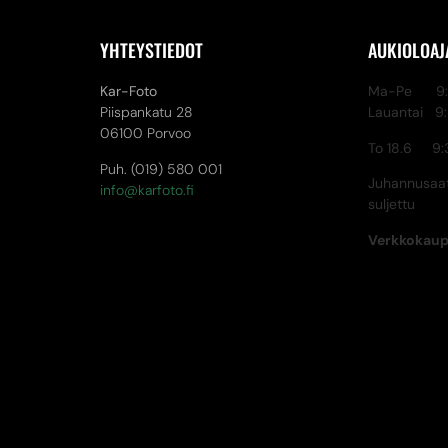
YHTEYSTIEDOT
AUKIOLOAJ
Kar-Foto
Ma-Pe 9:3
Piispankatu 28
Lauantai 9
06100 Porvoo
To 18.6 9:
Puh. (019) 580 001
Juhannusaat
info@karfoto.fi
suljettu
Verkkokau