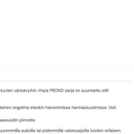
kuvien värisävyihin. Hoya PROND sarja on suunnattu still
yleinen ongelma etenkin halvemmissa harmaasuotimissa. Voit
maasuodin pinnoite
mmilla aukoilla tai pidemmillä valotusajoilla luoden erilaisen