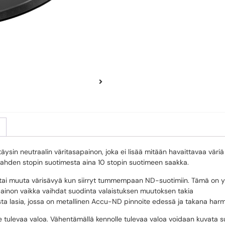
in neutraalin väritasapainon, joka ei lisää mitään havaittavaa väriä 
a kahden stopin suotimesta aina 10 stopin suotimeen saakka.
 tai muuta värisävyä kun siirryt tummempaan ND-suotimiin. Tämä on 
painon vaikka vaihdat suodinta valaistuksen muutoksen takia
sta lasia, jossa on metallinen Accu-ND pinnoite edessä ja takana har
levaa valoa. Vähentämällä kennolle tulevaa valoa voidaan kuvata suure