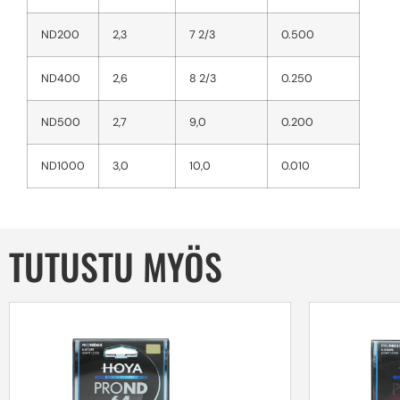
ND200
2,3
7 2/3
0.500
ND400
2,6
8 2/3
0.250
ND500
2,7
9,0
0.200
ND1000
3,0
10,0
0.010
TUTUSTU MYÖS