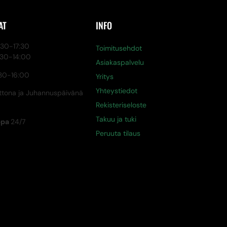
AT
INFO
0-17:30
Toimitusehdot
:30-14:00
Asiakaspalvelu
30-16:00
Yritys
Yhteystiedot
tona ja Juhannuspäivänä
Rekisteriseloste
Takuu ja tuki
ppa
24/7
Peruuta tilaus