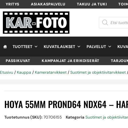
YRITYS
ASIAKASPALVELU
TAKUU JA TUKI
TOI
TUOTTEET
KUVATILAUKSET
PALVELUT
KUVA
PASSIKUVAT
KAMPANJAT JA ERIKOISERÄT
TARJOU
Etusivu
/
Kauppa
/
Kameratarvikkeet
/
Suotimet ja objektiivitarvikkeet
/
HOYA 55MM PROND64 NDX64 – H
Tuotetunnus (SKU):
70706155
Kategoria
Suotimet ja objektiivita