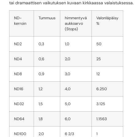
tai dramaattisen vaikutuksen kuvaan kirkkaassa valaistuksessa.
ND-
Tummuus
himmentyvä
Valonläpäisy
kerroin
aukkoarvo
%
(Stops)
ND2
0,3
1,0
50
ND4
0,6
2,0
25
ND8
0,9
3,0
12
ND16
1,2
4,0
6.250
ND32
1,5
5,0
3.125
ND64
1,8
6,0
1.1563
ND100
2,0
6 2/3
1