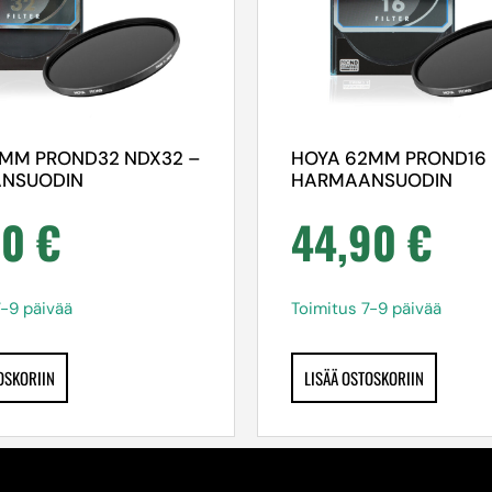
2MM PROND32 NDX32 –
HOYA 62MM PROND16 
NSUODIN
HARMAANSUODIN
90
€
44,90
€
7-9 päivää
Toimitus 7-9 päivää
OSKORIIN
LISÄÄ OSTOSKORIIN