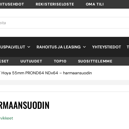
MITUSEHDOT
REKISTERISELOSTE
OMA TILI
USPALVELUT
RAHOITUS JA LEASING
YHTEYSTIEDOT
KSET
UUTUUDET
TOP10
SUOSITTELEMME
 Hoya 55mm PROND64 NDx64 – harmaansuodin
ARMAANSUODIN
rvikkeet