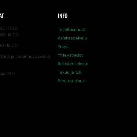
AT
INFO
0-17:30
Toimitusehdot
:30-14:00
Asiakaspalvelu
30-16:00
Yritys
Yhteystiedot
tona ja Juhannuspäivänä
Rekisteriseloste
Takuu ja tuki
ppa
24/7
Peruuta tilaus