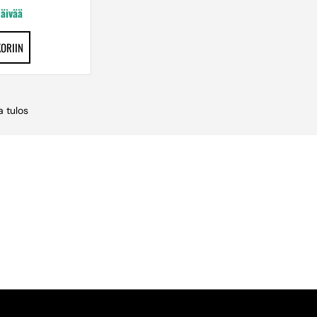
päivää
KORIIN
 tulos