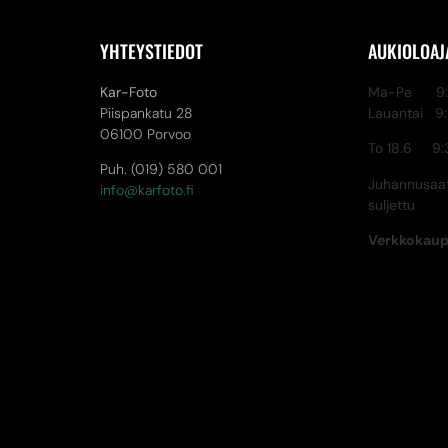
YHTEYSTIEDOT
AUKIOLOAJ
Kar-Foto
Ma-Pe 9:3
Piispankatu 28
Lauantai 9
06100 Porvoo
To 18.6 9:
Puh. (019) 580 001
Juhannusaat
info@karfoto.fi
suljettu
Verkkokau