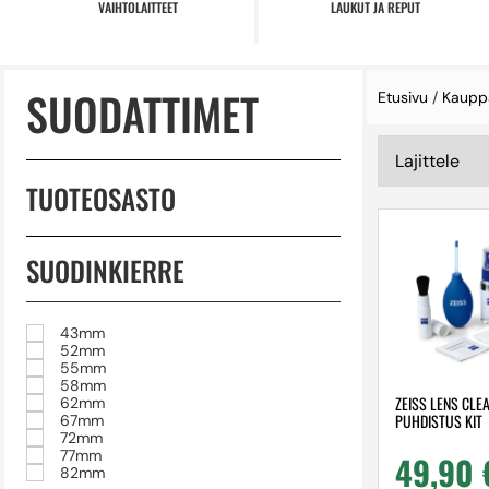
VAIHTOLAITTEET
LAUKUT JA REPUT
SUODATTIMET
Etusivu
/
Kaupp
TUOTEOSASTO
SUODINKIERRE
43mm
52mm
55mm
58mm
ZEISS LENS CLEA
62mm
PUHDISTUS KIT
67mm
72mm
77mm
49,90
82mm