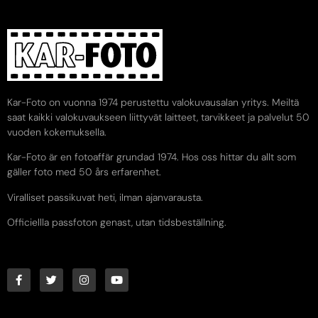
Kar-Foto on vuonna 1974 perustettu valokuvausalan yritys. Meiltä
saat kaikki valokuvaukseen liittyvät laitteet, tarvikkeet ja palvelut 50
vuoden kokemuksella.
Kar-Foto är en fotoaffär grundad 1974. Hos oss hittar du allt som
gäller foto med 50 års erfarenhet.
Viralliset passikuvat heti, ilman ajanvarausta.
Officiellla passfoton genast, utan tidsbeställning.