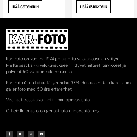
LISÄÄ OSTOSKORIIN
LISÄÄ OSTOSKORIIN
Kar-Foto on vuonna 1974 perustettu valokuvausalan yritys.
Meiltä saat kaikki valokuvaukseen liittyvät laitteet, tarvikkeet ja
palvelut 50 vuoden kokemuksella.
Kar-Foto är en fotoaffär grundad 1974. Hos oss hittar du allt som
gäller foto med 50 års erfarenhet.
Viralliset passikuvat heti, ilman ajanvarausta.
Officiellla passfoton genast, utan tidsbeställning.