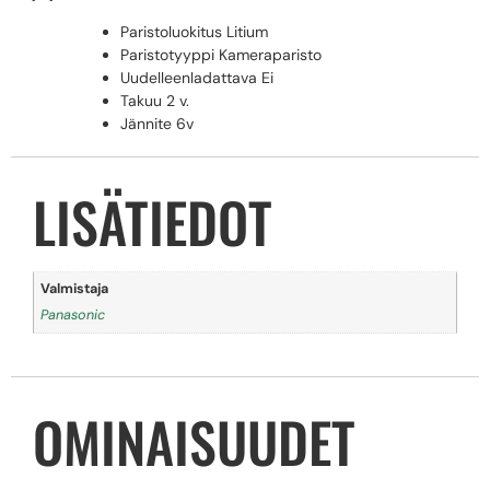
Paristoluokitus Litium
Paristotyyppi Kameraparisto
Uudelleenladattava Ei
Takuu 2 v.
Jännite 6v
LISÄTIEDOT
Valmistaja
Panasonic
OMINAISUUDET