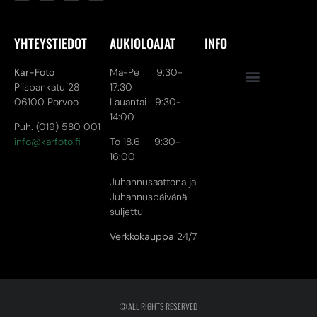
YHTEYSTIEDOT
AUKIOLOAJAT
INFO
Kar-Foto
Ma-Pe 9:30-
Piispankatu 28
17:30
06100 Porvoo
Lauantai 9:30-
14:00
Puh. (019) 580 001
info@karfoto.fi
To 18.6 9:30-
16:00
Juhannusaattona ja
Juhannuspäivänä
suljettu
Verkkokauppa
24/7
© ALL RIGHTS RESERVED