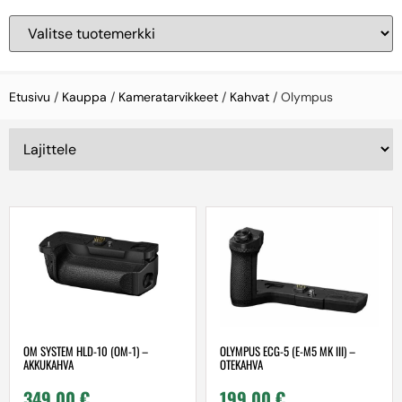
Etusivu
/
Kauppa
/
Kameratarvikkeet
/
Kahvat
/ Olympus
OM SYSTEM HLD-10 (OM-1) –
OLYMPUS ECG-5 (E-M5 MK III) –
AKKUKAHVA
OTEKAHVA
349,00
€
199,00
€