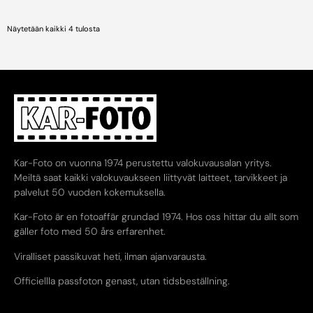
Näytetään kaikki 4 tulosta
Kar-Foto on vuonna 1974 perustettu valokuvausalan yritys.
Meiltä saat kaikki valokuvaukseen liittyvät laitteet, tarvikkeet ja
palvelut 50 vuoden kokemuksella.
Kar-Foto är en fotoaffär grundad 1974. Hos oss hittar du allt som
gäller foto med 50 års erfarenhet.
Viralliset passikuvat heti, ilman ajanvarausta.
Officiellla passfoton genast, utan tidsbeställning.