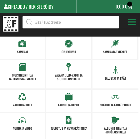
0
0,00
€
KIRJAUDU / REKISTERÖIDY
KAMERAT
OBJEKTIIVIT
KAMERATARVIKKEET
MUISTIKORTIT JA
SALAMAT, LED-VALOT JA
JALUSTAT JA PÄÄT
TALLENNUSTARVIKKEET
STUDIOTARVIKKEET
VAIHTOLAITTEET
LAUKUT JA REPUT
KIIKARIT JA KAUKOPUTKET
AUDIO JA VIDEO
TULOSTUS JA KUVANKÄSITTELY
ALBUMIT, FILMIT JA
PIMIÖTARVIKKEET