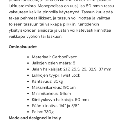
lukitustoiminto. Monopodissa on uusi, iso 50 mm:n tassu
vakauteen kaikilla pinnoilla käytettynä. Tassun kuulapää
takaa pehmeät liikkeet, ja tassun voi irrottaa ja vaihtaa
toiseen tassuun tai vaikkapa piikkiin. Kantolenkin
yksityiskohdan ansiosta jalustan voi kätevästi kiinnittää
vaikkapa vyöhön tai taskuun.
Ominaisuudet
Materiaali: CarbonExact
Jalkojen osien määrä: 5
Jalan halkaisijat: 21.7, 25.3, 29, 32.9, 37 mm
Lukkojen tyypi: Twist Lock
Kantavuus: 30kg
Maksimikorkeus: 190cm
Minimikorkeus: 56cm
Kiinityslevyn halkaisija: 60 mm
Pään kiinnitys: 1/4″ ja 3/8″
Paino: 730g
Made and designed in Italy.