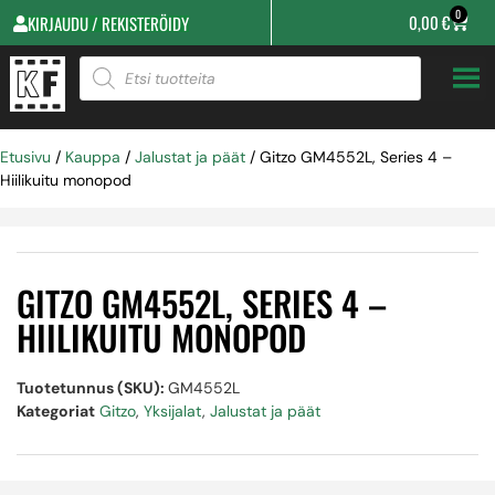
0
0,00
€
KIRJAUDU / REKISTERÖIDY
Etusivu
/
Kauppa
/
Jalustat ja päät
/ Gitzo GM4552L, Series 4 –
Hiilikuitu monopod
GITZO GM4552L, SERIES 4 –
HIILIKUITU MONOPOD
Tuotetunnus (SKU):
GM4552L
Kategoriat
Gitzo
,
Yksijalat
,
Jalustat ja päät