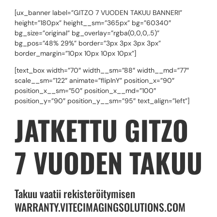
[ux_banner label=”GITZO 7 VUODEN TAKUU BANNERI”
height=”180px” height__sm=”365px” bg=”60340″
bg_size=”original” bg_overlay=”rgba(0,0,0,.5)”
bg_pos=”48% 29%” border=”3px 3px 3px 3px”
border_margin=”10px 10px 10px 10px”]
[text_box width=”70″ width__sm=”88″ width__md=”77″
scale__sm=”122″ animate=”flipInY” position_x=”90″
position_x__sm=”50″ position_x__md=”100″
position_y=”90″ position_y__sm=”95″ text_align=”left”]
JATKETTU GITZO
7 VUODEN TAKUU
Takuu vaatii rekisteröitymisen
WARRANTY.VITECIMAGINGSOLUTIONS.COM