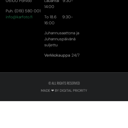
06100 Porvoo
Lauantai 9:30-
14:00
Puh. (019) 580 001
info@karfoto.fi
To 18.6 9:30-
16:00
Juhannusaattona ja
Juhannuspäivänä
suljettu
Verkkokauppa
24/7
© ALL RIGHTS RESERVED
MADE ❤ BY DIGITAL PRIORITY