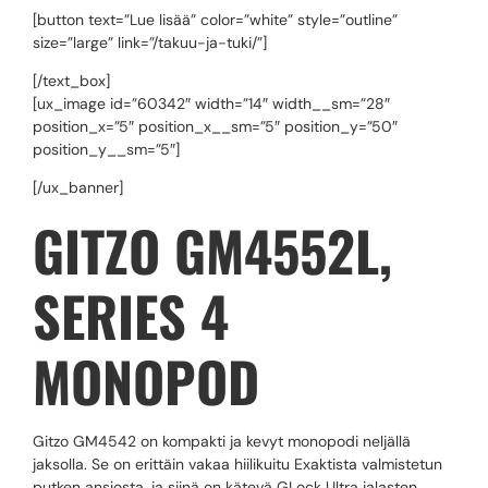
[button text=”Lue lisää” color=”white” style=”outline”
size=”large” link=”/takuu-ja-tuki/”]
[/text_box]
[ux_image id=”60342″ width=”14″ width__sm=”28″
position_x=”5″ position_x__sm=”5″ position_y=”50″
position_y__sm=”5″]
[/ux_banner]
GITZO GM4552L,
SERIES 4
MONOPOD
Gitzo GM4542 on kompakti ja kevyt monopodi neljällä
jaksolla. Se on erittäin vakaa hiilikuitu Exaktista valmistetun
putken ansiosta, ja siinä on kätevä GLock Ultra jalasten