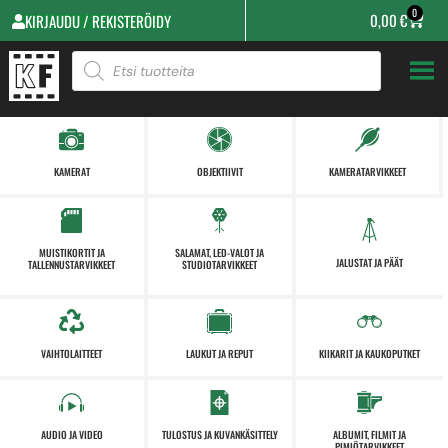
0
0,00
€
KIRJAUDU / REKISTERÖIDY
KAMERAT
OBJEKTIIVIT
KAMERATARVIKKEET
MUISTIKORTIT JA
SALAMAT, LED-VALOT JA
JALUSTAT JA PÄÄT
TALLENNUSTARVIKKEET
STUDIOTARVIKKEET
VAIHTOLAITTEET
LAUKUT JA REPUT
KIIKARIT JA KAUKOPUTKET
AUDIO JA VIDEO
TULOSTUS JA KUVANKÄSITTELY
ALBUMIT, FILMIT JA
PIMIÖTARVIKKEET