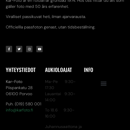
Kar-Foto är en fotoaffär grundad 1974. Hos oss hittar du allt som
gäller foto med 50 års erfarenhet.
Viralliset passikuvat heti, ilman ajanvarausta.
Officiellla passfoton genast, utan tidsbeställning.
YHTEYSTIEDOT
AUKIOLOAJAT
INFO
Kar-Foto
Ma-Pe 9:30-
Piispankatu 28
17:30
06100 Porvoo
Lauantai 9:30-
14:00
Puh. (019) 580 001
info@karfoto.fi
To 18.6 9:30-
16:00
Juhannusaattona ja