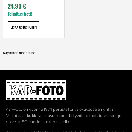
24,90
€
Toimitus heti!
LISÄÄ OSTOSKORIIN
Näytetään ainoa tulos
Kar-Foto on vuonna 1974 perustettu valokuvausalan yritys.
Meiltä saat kaikki valokuvaukseen liittyvät laitteet, tarvikkeet ja
palvelut 50 vuoden kokemuksella.