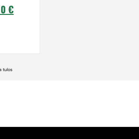
00
€
 tulos