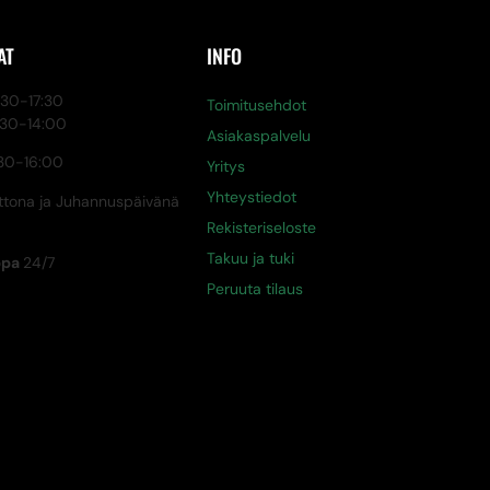
AT
INFO
0-17:30
Toimitusehdot
:30-14:00
Asiakaspalvelu
30-16:00
Yritys
Yhteystiedot
tona ja Juhannuspäivänä
Rekisteriseloste
Takuu ja tuki
ppa
24/7
Peruuta tilaus