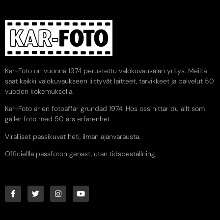
Kar-Foto on vuonna 1974 perustettu valokuvausalan yritys. Meiltä
saat kaikki valokuvaukseen liittyvät laitteet, tarvikkeet ja palvelut 50
vuoden kokemuksella.
Kar-Foto är en fotoaffär grundad 1974. Hos oss hittar du allt som
gäller foto med 50 års erfarenhet.
Viralliset passikuvat heti, ilman ajanvarausta.
Officiellla passfoton genast, utan tidsbeställning.