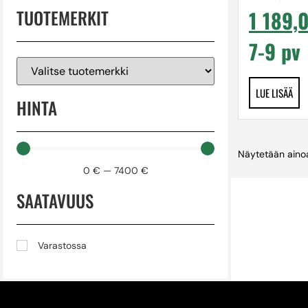
TUOTEMERKIT
1 189,
7-9 pv
LUE LISÄÄ
HINTA
Näytetään ainoa
0
€
—
7400
€
SAATAVUUS
Varastossa