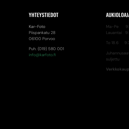
YHTEYSTIEDOT
AUKIOLOAJ
Kar-Foto
Ma-Pe 9:3
Piispankatu 28
Lauantai 9
06100 Porvoo
To 18.6 9:
Puh. (019) 580 001
Juhannusaat
info@karfoto.fi
suljettu
Verkkokau