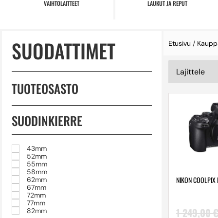
VAIHTOLAITTEET
LAUKUT JA REPUT
SUODATTIMET
Etusivu
/
Kaupp
TUOTEOSASTO
SUODINKIERRE
43mm
52mm
55mm
58mm
NIKON COOLPIX 
62mm
67mm
72mm
77mm
1 249,00
82mm