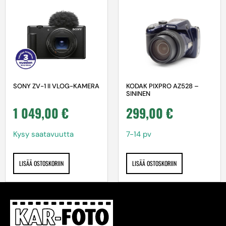
KODAK PIXPRO AZ528 –
SONY ZV-1 II VLOG-KAMERA
SININEN
299,00
€
1 049,00
€
7-14 pv
Kysy saatavuutta
LISÄÄ OSTOSKORIIN
LISÄÄ OSTOSKORIIN