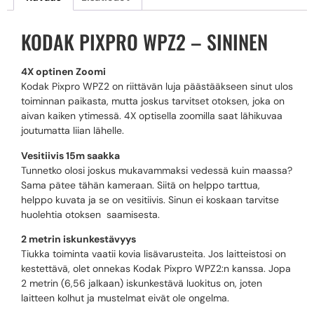
KODAK PIXPRO WPZ2 – SININEN
4X optinen Zoomi
Kodak Pixpro WPZ2 on riittävän luja päästääkseen sinut ulos
toiminnan paikasta, mutta joskus tarvitset otoksen, joka on
aivan kaiken ytimessä. 4X optisella zoomilla saat lähikuvaa
joutumatta liian lähelle.
Vesitiivis 15m saakka
Tunnetko olosi joskus mukavammaksi vedessä kuin maassa?
Sama pätee tähän kameraan. Siitä on helppo tarttua,
helppo kuvata ja se on vesitiivis. Sinun ei koskaan tarvitse
huolehtia otoksen saamisesta.
2 metrin iskunkestävyys
Tiukka toiminta vaatii kovia lisävarusteita. Jos laitteistosi on
kestettävä, olet onnekas Kodak Pixpro WPZ2:n kanssa. Jopa
2 metrin (6,56 jalkaan) iskunkestävä luokitus on, joten
laitteen kolhut ja mustelmat eivät ole ongelma.