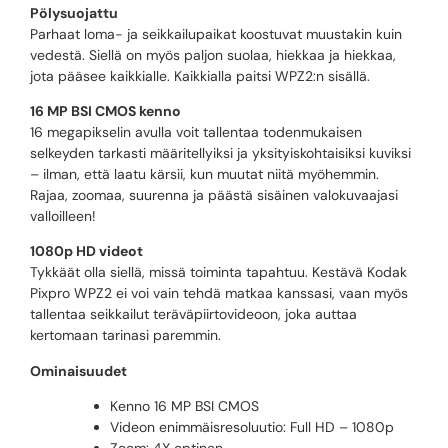
Pölysuojattu
Parhaat loma- ja seikkailupaikat koostuvat muustakin kuin
vedestä. Siellä on myös paljon suolaa, hiekkaa ja hiekkaa,
jota pääsee kaikkialle. Kaikkialla paitsi WPZ2:n sisällä.
16 MP BSI CMOS kenno
16 megapikselin avulla voit tallentaa todenmukaisen
selkeyden tarkasti määritellyiksi ja yksityiskohtaisiksi kuviksi
– ilman, että laatu kärsii, kun muutat niitä myöhemmin.
Rajaa, zoomaa, suurenna ja päästä sisäinen valokuvaajasi
valloilleen!
1080p HD videot
Tykkäät olla siellä, missä toiminta tapahtuu. Kestävä Kodak
Pixpro WPZ2 ei voi vain tehdä matkaa kanssasi, vaan myös
tallentaa seikkailut teräväpiirtovideoon, joka auttaa
kertomaan tarinasi paremmin.
Ominaisuudet
Kenno 16 MP BSI CMOS
Videon enimmäisresoluutio: Full HD – 1080p