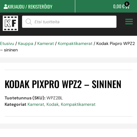
0
0,00
€
KIRJAUDU / REKISTERÖIDY
Etusivu
/
Kauppa
/
Kamerat
/
Kompaktikamerat
/ Kodak Pixpro WPZ2
– sininen
KODAK PIXPRO WPZ2 – SININEN
Tuotetunnus (SKU):
WPZ2BL
Kategoriat
Kamerat
,
Kodak
,
Kompaktikamerat