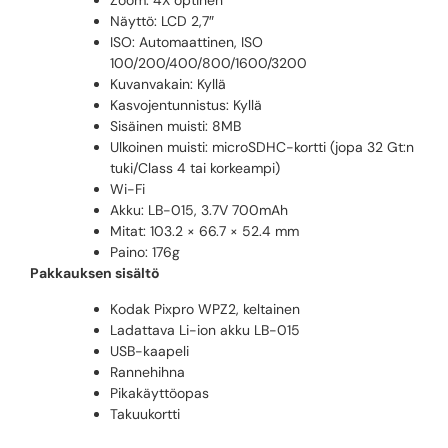
Zoom: 4X optinen
Näyttö: LCD 2,7″
ISO: Automaattinen, ISO
100/200/400/800/1600/3200
Kuvanvakain: Kyllä
Kasvojentunnistus: Kyllä
Sisäinen muisti: 8MB
Ulkoinen muisti: microSDHC-kortti (jopa 32 Gt:n
tuki/Class 4 tai korkeampi)
Wi-Fi
Akku: LB-015, 3.7V 700mAh
Mitat: 103.2 × 66.7 × 52.4 mm
Paino: 176g
Pakkauksen sisältö
Kodak Pixpro WPZ2, keltainen
Ladattava Li-ion akku LB-015
USB-kaapeli
Rannehihna
Pikakäyttöopas
Takuukortti