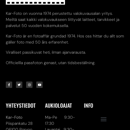
Kar-Foto on vuonna 1974 perustettu valokuvausalan yritys.
Meiltä saat kaikki valokuvaukseen liittyvät laitteet, tarvikkeet ja
palvelut 50 vuoden kokemuksella.
Kar-Foto är en fotoaffär grundad 1974. Hos oss hittar du allt som
gäller foto med 50 års erfarenhet.
Viralliset passikuvat heti, ilman ajanvarausta.
Officiellla passfoton genast, utan tidsbeställning.
YHTEYSTIEDOT
AUKIOLOAJAT
INFO
Kar-Foto
Ma-Pe 9:30-
Piispankatu 28
17:30
06100 Porvoo
Lauantai 9:30-