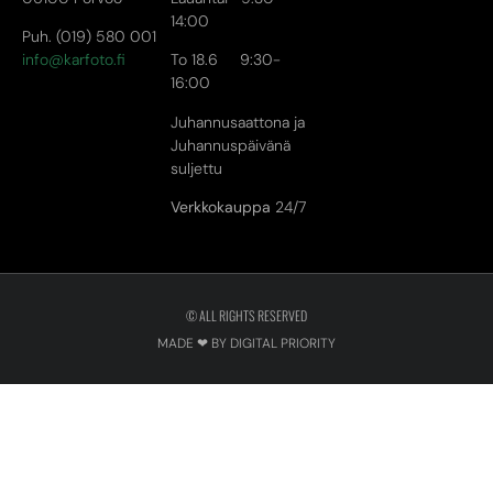
14:00
Puh. (019) 580 001
info@karfoto.fi
To 18.6 9:30-
16:00
Juhannusaattona ja
Juhannuspäivänä
suljettu
Verkkokauppa
24/7
© ALL RIGHTS RESERVED
MADE ❤ BY DIGITAL PRIORITY