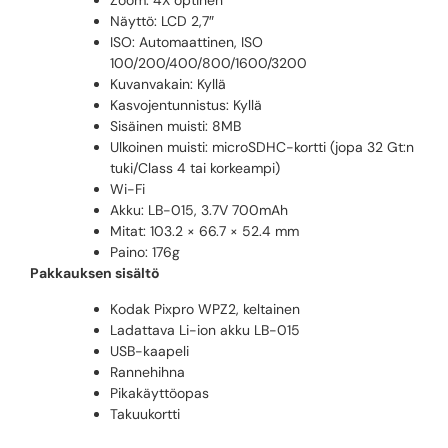
Zoom: 4X optinen
Näyttö: LCD 2,7″
ISO: Automaattinen, ISO
100/200/400/800/1600/3200
Kuvanvakain: Kyllä
Kasvojentunnistus: Kyllä
Sisäinen muisti: 8MB
Ulkoinen muisti: microSDHC-kortti (jopa 32 Gt:n
tuki/Class 4 tai korkeampi)
Wi-Fi
Akku: LB-015, 3.7V 700mAh
Mitat: 103.2 × 66.7 × 52.4 mm
Paino: 176g
Pakkauksen sisältö
Kodak Pixpro WPZ2, keltainen
Ladattava Li-ion akku LB-015
USB-kaapeli
Rannehihna
Pikakäyttöopas
Takuukortti