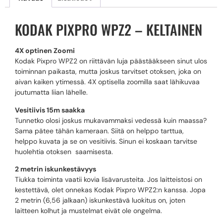
KODAK PIXPRO WPZ2 – KELTAINEN
4X optinen Zoomi
Kodak Pixpro WPZ2 on riittävän luja päästääkseen sinut ulos
toiminnan paikasta, mutta joskus tarvitset otoksen, joka on
aivan kaiken ytimessä. 4X optisella zoomilla saat lähikuvaa
joutumatta liian lähelle.
Vesitiivis 15m saakka
Tunnetko olosi joskus mukavammaksi vedessä kuin maassa?
Sama pätee tähän kameraan. Siitä on helppo tarttua,
helppo kuvata ja se on vesitiivis. Sinun ei koskaan tarvitse
huolehtia otoksen saamisesta.
2 metrin iskunkestävyys
Tiukka toiminta vaatii kovia lisävarusteita. Jos laitteistosi on
kestettävä, olet onnekas Kodak Pixpro WPZ2:n kanssa. Jopa
2 metrin (6,56 jalkaan) iskunkestävä luokitus on, joten
laitteen kolhut ja mustelmat eivät ole ongelma.