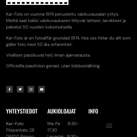
Kar-Foto on vuonna 1974 perustettu valokuvausalan yritys.
Meiltä saat kaikki valokuvaukseen liittyvät laitteet, tarvikkeet ja
palvelut 50 vuoden kokemuksella.
Kar-Foto är en fotoaffär grundad 1974. Hos oss hittar du allt som
gäller foto med 50 års erfarenhet.
Viralliset passikuvat heti, ilman ajanvarausta.
Officiellla passfoton genast, utan tidsbeställning.
YHTEYSTIEDOT
AUKIOLOAJAT
INFO
Kar-Foto
Ma-Pe 9:30-
Piispankatu 28
17:30
06100 Porvoo
Lauantai 9:30-