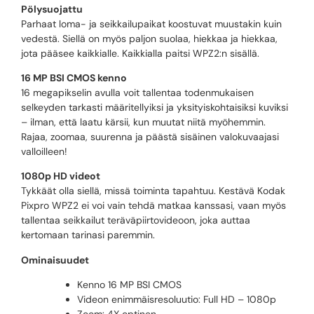
Pölysuojattu
Parhaat loma- ja seikkailupaikat koostuvat muustakin kuin
vedestä. Siellä on myös paljon suolaa, hiekkaa ja hiekkaa,
jota pääsee kaikkialle. Kaikkialla paitsi WPZ2:n sisällä.
16 MP BSI CMOS kenno
16 megapikselin avulla voit tallentaa todenmukaisen
selkeyden tarkasti määritellyiksi ja yksityiskohtaisiksi kuviksi
– ilman, että laatu kärsii, kun muutat niitä myöhemmin.
Rajaa, zoomaa, suurenna ja päästä sisäinen valokuvaajasi
valloilleen!
1080p HD videot
Tykkäät olla siellä, missä toiminta tapahtuu. Kestävä Kodak
Pixpro WPZ2 ei voi vain tehdä matkaa kanssasi, vaan myös
tallentaa seikkailut teräväpiirtovideoon, joka auttaa
kertomaan tarinasi paremmin.
Ominaisuudet
Kenno 16 MP BSI CMOS
Videon enimmäisresoluutio: Full HD – 1080p