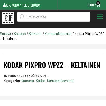
0
0,00
€
KIRJAUDU / REKISTERÖIDY
Etusivu
/
Kauppa
/
Kamerat
/
Kompaktikamerat
/ Kodak Pixpro WPZ2
– keltainen
KODAK PIXPRO WPZ2 – KELTAINEN
Tuotetunnus (SKU):
WPZ2YL
Kategoriat
Kamerat
,
Kodak
,
Kompaktikamerat