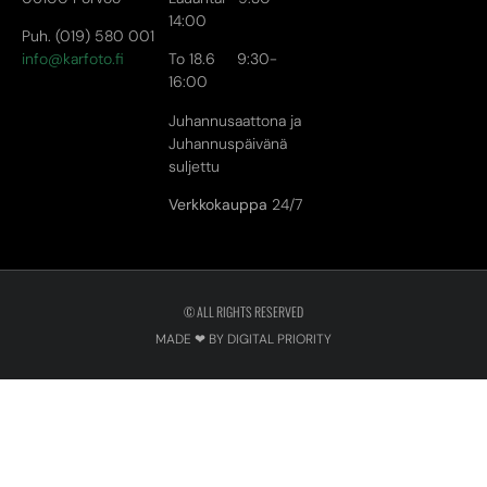
14:00
Puh. (019) 580 001
info@karfoto.fi
To 18.6 9:30-
16:00
Juhannusaattona ja
Juhannuspäivänä
suljettu
Verkkokauppa
24/7
© ALL RIGHTS RESERVED
MADE ❤ BY DIGITAL PRIORITY