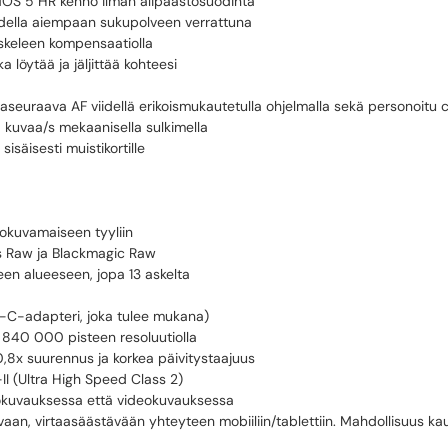
OS 5 HR kenno ilman alipäästösuodinta
udella aiempaan sukupolveen verrattuna
askeleen kompensaatiolla
 löytää ja jäljittää kohteesi
euraava AF viidellä erikoismukautetulla ohjelmalla sekä personoitu 
5 kuvaa/s mekaanisella sulkimella
isäisesti muistikortille
lokuvamaiseen tyyliin
es Raw ja Blackmagic Raw
een alueeseen, jopa 13 askelta
B-C-adapteri, joka tulee mukana)
 840 000 pisteen resoluutiolla
0,8x suurennus ja korkea päivitystaajuus
II (Ultra High Speed Class 2)
 valokuvauksessa että videokuvauksessa
uvaan, virtaasäästävään yhteyteen mobiiliin/tablettiin. Mahdollisuus