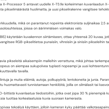
 X-Processor 5 antavat uudelle X-T5:lle korkeimman kuvanlaadun X-
sta pikselimäärästä huolimatta, ja uusi pikselirakenne vangitsee teh
kkuudella, mikä on parantanut nopeinta elektronista suljinaikaa 2,5 
usolosuhteissa, joissa on äärimmäisen voimakas valo.
IBIS) käytetään kuvakennon siirtämiseen, ottaa yhteensä 20 kuvaa, jot
vangitsee RGB-pikselitietoa punaisiin, vihreisiin ja sinisiin pikseleihin
via pikseleitä aikaisempiin malleihin verrattuna, mikä johtaa tarkemp
nopeus on aiempaa sukupolvea tuplasti nopeampi ja uusi kohteentunni
kuuttavalla tavalla.
si lintuja ja muita eläimiä, autoja, polkupyöriä, lentokoneita ja junia. 
u huomattavasti tunnistamaan henkilöitä, joilla on silmälasit tai kasvo
-bittistä kuvanlaatua tiedostoihin, jotka ovat jopa 30 % pienempiä kuin
uksia tuottaa korkealaatuisia kuvia suoraan kamerasta.
aa tekoälyä käyttäen, jolloin kameran kyky päättää valkotasapaino han