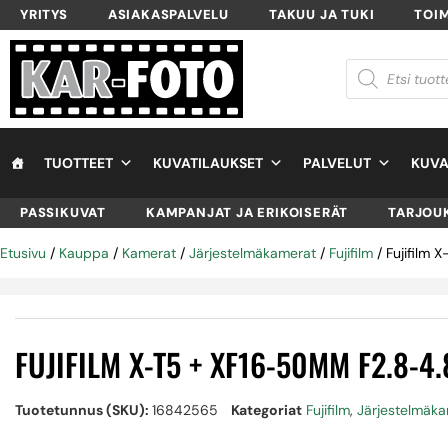
YRITYS
ASIAKASPALVELU
TAKUU JA TUKI
TOI
TUOTTEET
KUVATILAUKSET
PALVELUT
KUVA
PASSIKUVAT
KAMPANJAT JA ERIKOISERÄT
TARJOU
Etusivu
/
Kauppa
/
Kamerat
/
Järjestelmäkamerat
/
Fujifilm
/ Fujifilm
FUJIFILM X-T5 + XF16-50MM F2.8-4
Tuotetunnus (SKU):
16842565
Kategoriat
Fujifilm
,
Järjestelmäk