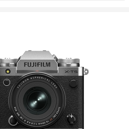
N
2 megapikselin APS-C X-Trans CMOS 5 HR kenno ilman