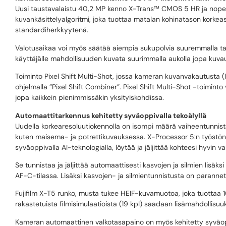
Uusi taustavalaistu 40,2 MP kenno X-Trans™ CMOS 5 HR ja nopea
kuvankäsittelyalgoritmi, joka tuottaa matalan kohinatason korkea
standardiherkkyytenä.
Valotusaikaa voi myös säätää aiempia sukupolvia suuremmalla tar
käyttäjälle mahdollisuuden kuvata suurimmalla aukolla jopa kuva
Toiminto Pixel Shift Multi-Shot, jossa kameran kuvanvakautusta (
ohjelmalla ”Pixel Shift Combiner”. Pixel Shift Multi-Shot -toiminto 
jopa kaikkein pienimmissäkin yksityiskohdissa.
Automaattitarkennus kehitetty syväoppivalla tekoälyllä
Uudella korkearesoluutiokennolla on isompi määrä vaiheentunnista
kuten maisema- ja potrettikuvauksessa. X-Processor 5:n työstö
syväoppivalla AI-teknologialla, löytää ja jäljittää kohteesi hyvin va
Se tunnistaa ja jäljittää automaattisesti kasvojen ja silmien lisäk
AF-C-tilassa. Lisäksi kasvojen- ja silmientunnistusta on parannett
Fujifilm X-T5 runko, musta tukee HEIF-kuvamuotoa, joka tuottaa 10
rakastetuista filmisimulaatioista (19 kpl) saadaan lisämahdollisu
Kameran automaattinen valkotasapaino on myös kehitetty syväoppiv