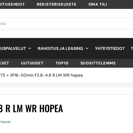
MITUSEHDOT
REKISTERISELOSTE
OMA TILI
USPALVELUT
RAHOITUS JA LEASING
YHTEYSTIEDOT
KSET
UUTUUDET
TOP10
SUOSITTELEMME
 X-T5 + XF16-50mm F2.8-4.8 R LM WR hopea
.8 R LM WR HOPEA
amerat