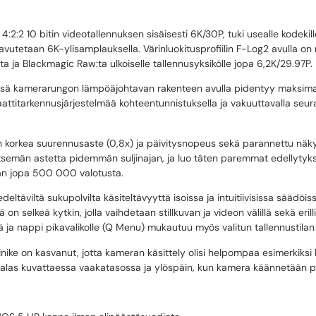
:2:2 10 bitin videotallennuksen sisäisesti 6K/30P, tuki usealle kodekil
aavutetaan 6K-ylisamplauksella. Värinluokitusprofiilin F-Log2 avulla 
a ja Blackmagic Raw:ta ulkoiselle tallennusyksikölle jopa 6,2K/29.97P.
ssä kamerarungon lämpöäjohtavan rakenteen avulla pidentyy maksimaa
ttitarkennusjärjestelmää kohteentunnistuksella ja vakuuttavalla seura
on korkea suurennusaste (0,8x) ja päivitysnopeus sekä parannettu näkyv
itsemän astetta pidemmän suljinajan, ja luo täten paremmat edellytyk
än jopa 500 000 valotusta.
eltäviltä sukupolvilta käsiteltävyyttä isoissa ja intuitiivisissa säädöiss
n selkeä kytkin, jolla vaihdetaan stillkuvan ja videon välillä sekä erilli
ssä ja nappi pikavalikolle (Q Menu) mukautuu myös valitun tallennustila
nike on kasvanut, jotta kameran käsittely olisi helpompaa esimerkik
 ja alas kuvattaessa vaakatasossa ja ylöspäin, kun kamera käännetään 