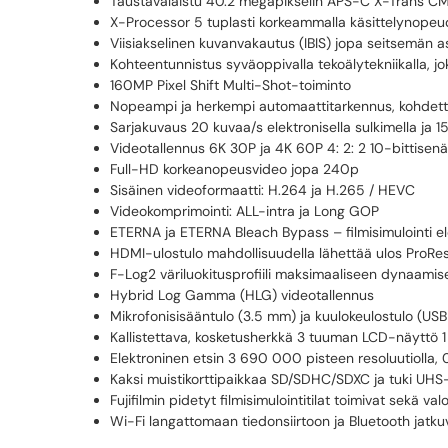
Taustavalaistu 40.2 megapikselin APS-C X-Trans CM
X-Processor 5 tuplasti korkeammalla käsittelynope
Viisiakselinen kuvanvakautus (IBIS) jopa seitsemän 
Kohteentunnistus syväoppivalla tekoälytekniikalla, joka
160MP Pixel Shift Multi-Shot-toiminto
Nopeampi ja herkempi automaattitarkennus, kohdettas
Sarjakuvaus 20 kuvaa/s elektronisella sulkimella ja 1
Videotallennus 6K 30P ja 4K 60P 4: 2: 2 10-bittisenä s
Full-HD korkeanopeusvideo jopa 240p
Sisäinen videoformaatti: H.264 ja H.265 / HEVC
Videokomprimointi: ALL-intra ja Long GOP
ETERNA ja ETERNA Bleach Bypass – filmisimulointi e
HDMI-ulostulo mahdollisuudella lähettää ulos ProR
F-Log2 väriluokitusprofiili maksimaaliseen dynaamis
Hybrid Log Gamma (HLG) videotallennus
Mikrofonisisääntulo (3.5 mm) ja kuulokeulostulo (US
Kallistettava, kosketusherkkä 3 tuuman LCD-näyttö 1
Elektroninen etsin 3 690 000 pisteen resoluutiolla, 
Kaksi muistikorttipaikkaa SD/SDHC/SDXC ja tuki UHS-
Fujifilmin pidetyt filmisimulointitilat toimivat sekä
Wi-Fi langattomaan tiedonsiirtoon ja Bluetooth jatk