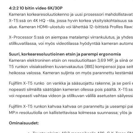
4:2:2 10 bitin video 6K/30P
Kameran korkearesoluutiokenno ja uusi prosessori mahdollistavat 4
X-T5:ssä on 4K HQ -tila, jossa hyvin korkea yksityiskohtaisuus s
alue. Kameran HDMI-ulostulo voi lähettää 12-bittistä ProRes Raw:t
X-Processor 5:ssä on aiempaa matalampi virrankulutus, ja yhde
stillkuvatilassa, voi myös videotilassa hyödyntää kameran automaa
Suuri, korkearesoluutioinen etsin ja parempi ergonomia
Kameran elektroninen etsin on resoluutioltaan 3,69 MP, ja siinä 
T5 runkon viisiakselinen kuvanvakautus (IBIS) kompensoi jopa se
heikossa valossa. Kameran suljinta on myös parannettu kestämä
Fujifilm X-T5 runko on vankka ja sääsuojattu rakenne, ja se perii ed
nopeasti silmäillä säätöjään kameran ollessa pois päältä. X-T5:ssä o
voi nopeasti vaihtaa videon ja stillkuvan välillä asetusten säilye
Fujifilm X-T5 runkon kahvaa kahvaa on paranneltu ja useampi pai
MP:n resoluutiolla on kallistettavissa kolmessa suunnassa; ylös
Ominaisuudet: