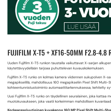
FUJIFILM X-T5 + XF16-50MM F2.8-4.8
Uuden Fujifilm X-T5 runkon taustalla vaikuttavat X-sarjan alkuperä
käytettävyydellään tarjoaa puhuttelevan kuvauskokemuksen.
Fujifilm X-T5 runko on kolmas kamera viidennen sukupolven X-sarj
megapikselillä, mahdollisuus 160 megapikseliin Pixel Shift Multi-
kohteentunnistustoiminto automaattitarkennuksessa, kehitelty syv
Uusi Fujifilm X-T5 runko on täydellinen seuralainen, joka katta
muotokuvaukseen, joka vaatii korkeimman mahdollisen kuvanlaad
Korkearesoluutioinen kuvakenno 160 MP Pixel Shift Multi-Shot