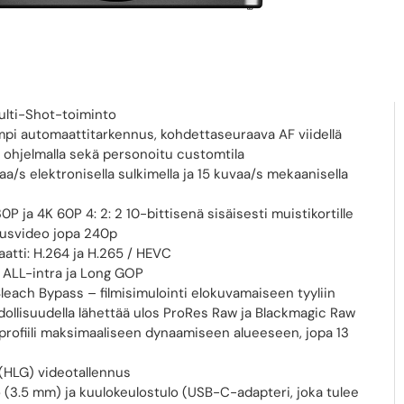
asti korkeammalla käsittelynopeudella aiempaan
ttuna
nvakautus (IBIS) jopa seitsemän askeleen kompensaatiolla
äoppivalla tekoälytekniikalla, joka löytää ja jäljittää
ulti-Shot-toiminto
pi automaattitarkennus, kohdettaseuraava AF viidellä
 ohjelmalla sekä personoitu customtila
a/s elektronisella sulkimella ja 15 kuvaa/s mekaanisella
P ja 4K 60P 4: 2: 2 10-bittisenä sisäisesti muistikortille
usvideo jopa 240p
atti: H.264 ja H.265 / HEVC
 ALL-intra ja Long GOP
each Bypass – filmisimulointi elokuvamaiseen tyyliin
ollisuudella lähettää ulos ProRes Raw ja Blackmagic Raw
profiili maksimaaliseen dynaamiseen alueeseen, jopa 13
HLG) videotallennus
 (3.5 mm) ja kuulokeulostulo (USB-C-adapteri, joka tulee