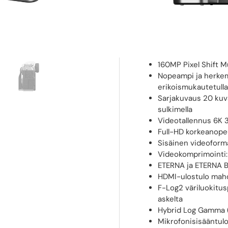
X-Processor 5 tupl
sukupolveen verra
Viisiakselinen kuva
Kohteentunnistus syv
kohteesi
160MP Pixel Shift M
Nopeampi ja herkem
erikoismukautetulla
Sarjakuvaus 20 kuva
sulkimella
Videotallennus 6K 30
Full-HD korkeanope
Sisäinen videoforma
Videokomprimointi:
ETERNA ja ETERNA Bl
HDMI-ulostulo mahd
F-Log2 väriluokitus
askelta
Hybrid Log Gamma (
Mikrofonisisääntulo