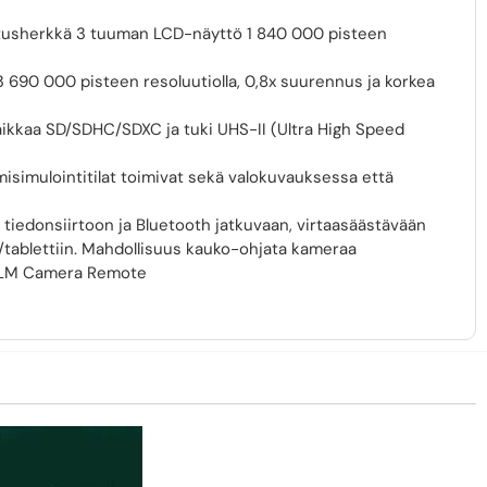
ketusherkkä 3 tuuman LCD-näyttö 1 840 000 pisteen
3 690 000 pisteen resoluutiolla, 0,8x suurennus ja korkea
aikkaa SD/SDHC/SDXC ja tuki UHS-II (Ultra High Speed
ilmisimulointitilat toimivat sekä valokuvauksessa että
tiedonsiirtoon ja Bluetooth jatkuvaan, virtaasäästävään
/tablettiin. Mahdollisuus kauko-ohjata kameraa
FILM Camera Remote