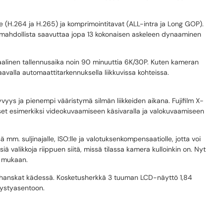
le (H.264 ja H.265) ja komprimointitavat (ALL-intra ja Long GOP).
on mahdollista saavuttaa jopa 13 kokonaisen askeleen dynaaminen
linen tallennusaika noin 90 minuuttia 6K/30P. Kuten kameran
avalla automaattitarkennuksella liikkuvissa kohteissa.
yys ja pienempi vääristymä silmän liikkeiden aikana. Fujifilm X-
set esimerkiksi videokuvaamiseen käsivaralla ja valokuvaamiseen
ä mm. suljinajalle, ISO:lle ja valotuksenkompensaatiolle, jotta voi
siä valikkoja riippuen siitä, missä tilassa kamera kulloinkin on. Nyt
n mukaan.
si hanskat kädessä. Kosketusherkkä 3 tuuman LCD-näyttö 1,84
pystyasentoon.