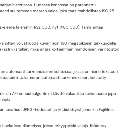
sarjan historiassa. Uudessa kennossa on parannettu
okkaasti suuremman määrän valoa, joka taas mahdollistaa ISO125
askeleella (aiemmin 1/32 000, nyt 1/180 000). Tämä antaa
ka sitten voivat luoda kuvan noin 160 megapikselin tarkkuudella
 tarkasti yksitellen, mikä antaa korkeimman mahdollisen värintoiston
aan automaattitarkennukseen kohteissa, joissa on hieno tekstuuri,
stustoiminto kameran automaattitarkennukseen, kehitetty
Parannellun AF-ennustealgoritmin käyttö vakauttaa tarkennusta jopa
maski.
 tavalliset JPEG-tiedostot, ja yhdistettynä johonkin Fujifilmin
kalissa tilanteissa, joissa erityyppisiä valoja, lisääntyy.