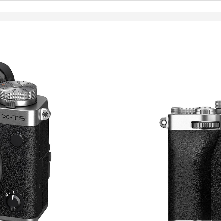
2 395,00
€
Kysy saatavuutta
LISÄÄ OSTOSKORII
Taustavalaistu 40.
alipäästösuodinta