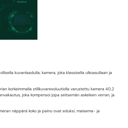
lisella kuvanlaadulla; kamera, joka klassisella ulkoasullaan ja
ian korkeimmalla stillkuvaresoluutiolla varustettu kamera 40,2
uvanvakautus, joka kompensoi jopa seitsemän askeleen verran, ja
kameran näppärä koko ja paino ovat eduksi, maisema- ja