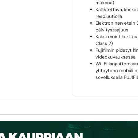
mukana)
Kallistettava, kos
resoluutiolla
Elektroninen etsin 
päivitystaajuus
Kaksi muistikorttip
Class 2)
Fujifilmin pidetyt f
videokuvauksessa
Wi-Fi langattomaan 
yhteyteen mobiiliin
sovelluksella FUJI