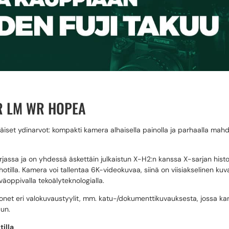
 R LM WR HOPEA
iset ydinarvot: kompakti kamera alhaisella painolla ja parhaalla mahdol
assa ja on yhdessä äskettäin julkaistun X-H2:n kanssa X-sarjan histor
Shotilla. Kamera voi tallentaa 6K-videokuvaa, siinä on viisiakselinen k
äoppivalla tekoälyteknologialla.
a monet eri valokuvaustyylit, mm. katu-/dokumenttikuvauksesta, jossa 
un.
illa