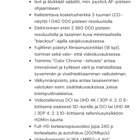
Isot ja älykkäät säädöt, mm. joystick AF-pisteen
ohjaamiseen
Kallistettava kosketusherkkä 3 tuuman LCD-
näyttö 1 040 000 pisteen resoluutiolla
Elektroninen etsin 2 360 000 pisteen
resoluutiolla ja tasainen kuva minimaalisella
”blackout”-ajalla sarjakuvauksessa.
Fujifilmin pidetyt filmisimulointitilat (18 kpl),
toimivat sekä valo- että videokuvauksessa.
Toiminto ”Color Chrome -tehoste” antaa
intensiiviset ja kylläiset värit ja mahdollistaa
syvemmän ja vivaihteikkaamman vaikutelman.
Välkynnänpoisto, joka antaa tasaisemman
valotuken esim. sisätilakuvauksissa, joissa
loisteputkivalaistus.
Videotallennus DCI tai UHD 4K / 30P 4: 2: 0 8-
bittisenä sisäisesti SD-kortille ja DCI tai UHD 4K
/ 30P 4: 2: 2 10-bittisenä tallennusyksikköön
HDMI:n kautta
Full-HD korkeanopeusvideo jopa 240 p
korkealaatu ja autofokus (200Mbp/s)
Videoformaatti: H.264 / MPEG-4 AVC