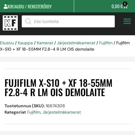
0
0,00
€
KIRJAUDU / REKISTERÖIDY
Etusivu
/
Kauppa
/
Kamerat
/
Järjestelmäkamerat
/
Fujifilm
/ Fujifilm
X-S10 + XF 18-55MM F2.8-4 R LM OIS demolaite
FUJIFILM X-S10 + XF 18-55MM
F2.8-4 R LM OIS DEMOLAITE
Tuotetunnus (SKU):
16674308
Kategoriat
Fujifilm
,
Järjestelmäkamerat