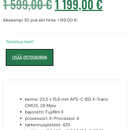
1 599,00
€
1 199,00
€
Aikaisempi 30 pvä alin hinta:
1 199,00
€
.
Toimitus heti!
LISÄÄ OSTOSKORIIN
kenno: 23,5 x 15,6 mm APS-C BSI X-Trans
CMOS, 26 Mpix
bajonetti: Fujifilm X
prosessori: X-Processor 4
tarkennuspisteet: 425