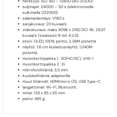
herkkyys: ISO 160 – 12800 (80-51200)
suljinajat: 1/4000 – 30 s (elektronisella
sulkimella 1/32000)
salamatäsmäys: 1/180 s
sarjakuvaus: 20 kuvaa/s
videokuvaus: maks 4096 x 2160 DCI 4K, 29,97
kuvaa/s (sisäisesti 8-bit 4:2:0)
etsin: OLED, 100% peitto, 2,36M pistettä
näyttö: 7,6 cm kosketusnäyttö, 1,040M
pistettä
muistikorttipaikka 1 : SD(HC/XC), UHS-I
muistikorttipaikka 2 : Ei
mikrofoniliitäntä: 3,5 mm
kuulokeliitäntä: adapterilla
muut liitännät: HDMImicro (D), USB Type-C
langattomat: Wi-Fi, Bluetooth,
mitat: 126 x 85 x 65 mm
paino: 465 g