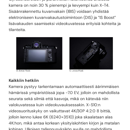
kamera on noin 30 % pienempi ja kevyempi kuin X-T4.
Sisäänrakennettu kuvanvakain (IBIS) voidaan yhdistää
elektroniseen kuvanvakautustoimintoon (DIS) ja ”IS Boost”
lisävakauden saamiseksi videokuvatessa erityisiä kohteita ja
tilanteita.
Kaikkiin hetkiin
Kamera pystyy tarkentamaan automaattisesti äärimmäisen
hämärissä ympäristöissä jopa -7.0 EV, jolloin on mahdollista
seurata sekä silmiä että kasvoja, mikä on kätevää niin
valokuvatessa kuin videokuvauksessakin. X-S10:n
videosuorituskyky on vaikuttavat 4K/30P 4:2:0 8 bittiä,
jolloin kenno lukee 6K (6240×3510) joka skaalataan alas
4K:hon, mikä antaa korkean yksityiskohtien kirjon ja matalan
kohinan. Ulkoisen tallennusyksikön avulla on mahdollista