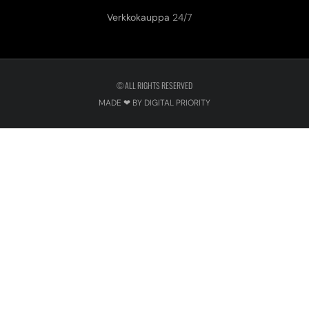
Verkkokauppa
24/7
© ALL RIGHTS RESERVED
MADE ❤ BY DIGITAL PRIORITY