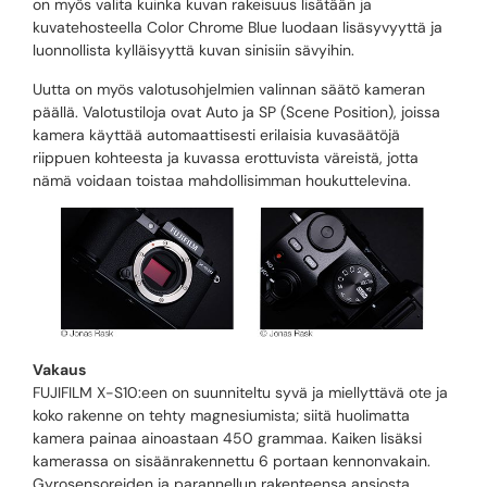
on myös valita kuinka kuvan rakeisuus lisätään ja
kuvatehosteella Color Chrome Blue luodaan lisäsyvyyttä ja
luonnollista kylläisyyttä kuvan sinisiin sävyihin.
Uutta on myös valotusohjelmien valinnan säätö kameran
päällä. Valotustiloja ovat Auto ja SP (Scene Position), joissa
kamera käyttää automaattisesti erilaisia kuvasäätöjä
riippuen kohteesta ja kuvassa erottuvista väreistä, jotta
nämä voidaan toistaa mahdollisimman houkuttelevina.
Vakaus
FUJIFILM X-S10:een on suunniteltu syvä ja miellyttävä ote ja
koko rakenne on tehty magnesiumista; siitä huolimatta
kamera painaa ainoastaan 450 grammaa. Kaiken lisäksi
kamerassa on sisäänrakennettu 6 portaan kennonvakain.
Gyrosensoreiden ja parannellun rakenteensa ansiosta