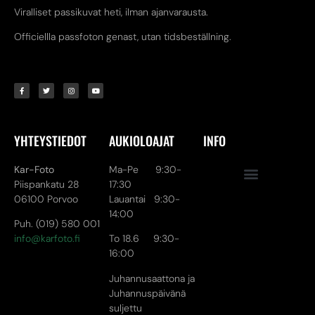
Viralliset passikuvat heti, ilman ajanvarausta.
Officiellla passfoton genast, utan tidsbeställning.
YHTEYSTIEDOT
AUKIOLOAJAT
INFO
Kar-Foto
Ma-Pe 9:30-
Piispankatu 28
17:30
06100 Porvoo
Lauantai 9:30-
14:00
Puh. (019) 580 001
info@karfoto.fi
To 18.6 9:30-
16:00
Juhannusaattona ja
Juhannuspäivänä
suljettu