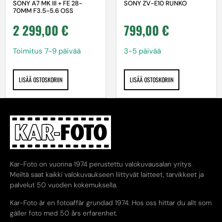
SONY A7 MK III + FE 28-
SONY ZV-E10 RUNKO
70MM F3.5-5.6 OSS
2 299,00
€
799,00
€
Toimitus 7-9 päivää
3-5 päivää
LISÄÄ OSTOSKORIIN
LISÄÄ OSTOSKORIIN
Kar-Foto on vuonna 1974 perustettu valokuvausalan yritys.
Meiltä saat kaikki valokuvaukseen liittyvät laitteet, tarvikkeet ja
palvelut 50 vuoden kokemuksella.
Kar-Foto är en fotoaffär grundad 1974. Hos oss hittar du allt som
gäller foto med 50 års erfarenhet.