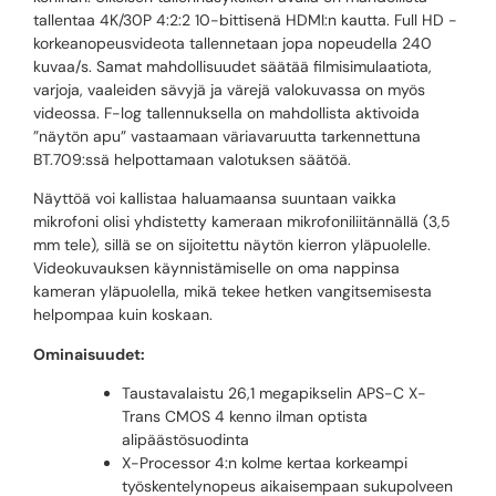
tallentaa 4K/30P 4:2:2 10-bittisenä HDMI:n kautta. Full HD -
korkeanopeusvideota tallennetaan jopa nopeudella 240
kuvaa/s. Samat mahdollisuudet säätää filmisimulaatiota,
varjoja, vaaleiden sävyjä ja värejä valokuvassa on myös
videossa. F-log tallennuksella on mahdollista aktivoida
”näytön apu” vastaamaan väriavaruutta tarkennettuna
BT.709:ssä helpottamaan valotuksen säätöä.
Näyttöä voi kallistaa haluamaansa suuntaan vaikka
mikrofoni olisi yhdistetty kameraan mikrofoniliitännällä (3,5
mm tele), sillä se on sijoitettu näytön kierron yläpuolelle.
Videokuvauksen käynnistämiselle on oma nappinsa
kameran yläpuolella, mikä tekee hetken vangitsemisesta
helpompaa kuin koskaan.
Ominaisuudet:
Taustavalaistu 26,1 megapikselin APS-C X-
Trans CMOS 4 kenno ilman optista
alipäästösuodinta
X-Processor 4:n kolme kertaa korkeampi
työskentelynopeus aikaisempaan sukupolveen