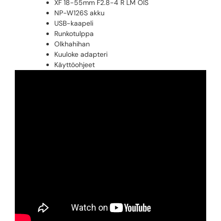
XF 18-55mm F2.8-4 R LM OIS
NP-W126S akku
USB-kaapeli
Runkotulppa
Olkhahihan
Kuuloke adapteri
Käyttöohjeet