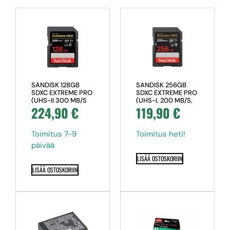
SANDISK 128GB
SANDISK 256GB
SDXC EXTREME PRO
SDXC EXTREME PRO
(UHS-II 300 MB/S
(UHS-I, 200 MB/S,
224,90
€
119,90
€
(U3) CLASS 10)
(U3 & V30), CLASS
10)
Toimitus 7-9
Toimitus heti!
päivää
LISÄÄ OSTOSKORIIN
LISÄÄ OSTOSKORIIN