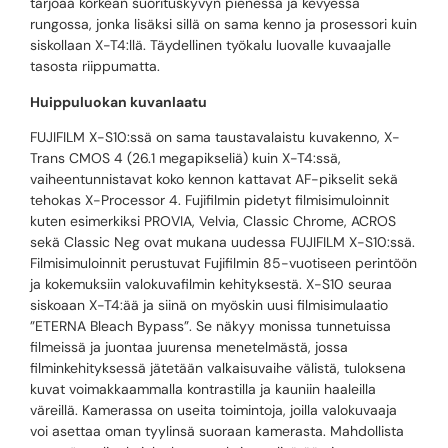
tarjoaa korkean suorituskyvyn pienessä ja kevyessä
rungossa, jonka lisäksi sillä on sama kenno ja prosessori kuin
siskollaan X-T4:llä. Täydellinen työkalu luovalle kuvaajalle
tasosta riippumatta.
Huippuluokan kuvanlaatu
FUJIFILM X-S10:ssä on sama taustavalaistu kuvakenno, X-
Trans CMOS 4 (26.1 megapikseliä) kuin X-T4:ssä,
vaiheentunnistavat koko kennon kattavat AF-pikselit sekä
tehokas X-Processor 4. Fujifilmin pidetyt filmisimuloinnit
kuten esimerkiksi PROVIA, Velvia, Classic Chrome, ACROS
sekä Classic Neg ovat mukana uudessa FUJIFILM X-S10:ssä.
Filmisimuloinnit perustuvat Fujifilmin 85-vuotiseen perintöön
ja kokemuksiin valokuvafilmin kehityksestä. X-S10 seuraa
siskoaan X-T4:ää ja siinä on myöskin uusi filmisimulaatio
”ETERNA Bleach Bypass”. Se näkyy monissa tunnetuissa
filmeissä ja juontaa juurensa menetelmästä, jossa
filminkehityksessä jätetään valkaisuvaihe välistä, tuloksena
kuvat voimakkaammalla kontrastilla ja kauniin haaleilla
väreillä. Kamerassa on useita toimintoja, joilla valokuvaaja
voi asettaa oman tyylinsä suoraan kamerasta. Mahdollista