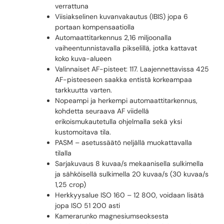
verrattuna
Viisiakselinen kuvanvakautus (IBIS) jopa 6
portaan kompensaatiolla
Automaattitarkennus 2,16 miljoonalla
vaiheentunnistavalla pikselillä, jotka kattavat
koko kuva-alueen
Valinnaiset AF-pisteet: 117. Laajennettavissa 425
AF-pisteeseen saakka entistä korkeampaa
tarkkuutta varten.
Nopeampi ja herkempi automaattitarkennus,
kohdetta seuraava AF viidellä
erikoismukautetulla ohjelmalla sekä yksi
kustomoitava tila.
PASM – asetussäätö neljällä muokattavalla
tilalla
Sarjakuvaus 8 kuvaa/s mekaanisella sulkimella
ja sähköisellä sulkimella 20 kuvaa/s (30 kuvaa/s
1,25 crop)
Herkkyysalue ISO 160 – 12 800, voidaan lisätä
jopa ISO 51 200 asti
Kamerarunko magnesiumseoksesta