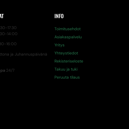
AT
INFO
0-17:30
Toimitusehdot
:30-14:00
Asiakaspalvelu
30-16:00
Yritys
Yhteystiedot
tona ja Juhannuspäivänä
Rekisteriseloste
Takuu ja tuki
ppa
24/7
Peruuta tilaus