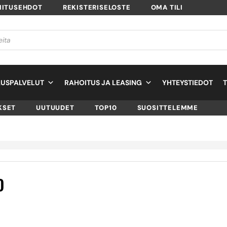
MITUSEHDOT
REKISTERISELOSTE
OMA TILI
USPALVELUT
RAHOITUS JA LEASING
YHTEYSTIEDOT
KSET
UUTUUDET
TOP10
SUOSITTELEMME
D