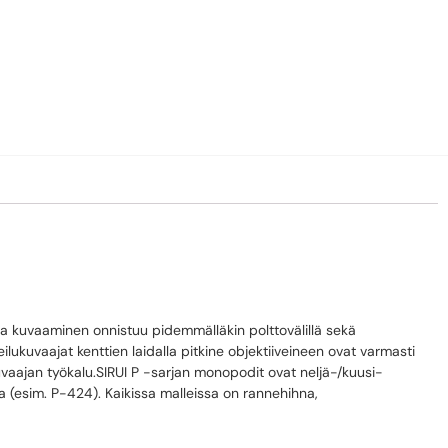
D
la kuvaaminen onnistuu pidemmälläkin polttovälillä sekä
ukuvaajat kenttien laidalla pitkine objektiiveineen ovat varmasti
 kuvaajan työkalu.SIRUI P -sarjan monopodit ovat neljä-/kuusi-
a (esim. P-424). Kaikissa malleissa on rannehihna,