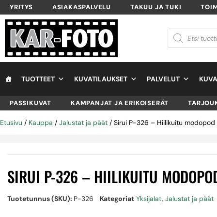
YRITYS
ASIAKASPALVELU
TAKUU JA TUKI
TOI
TUOTTEET
KUVATILAUKSET
PALVELUT
KUVA
PASSIKUVAT
KAMPANJAT JA ERIKOISERÄT
TARJOU
Etusivu
/
Kauppa
/
Jalustat ja päät
/ Sirui P-326 – Hiilikuitu modopod
SIRUI P-326 – HIILIKUITU MODOPO
Tuotetunnus (SKU):
P-326
Kategoriat
Yksijalat
,
Jalustat ja päät