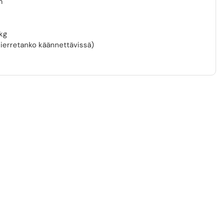
m
kg
 (kierretanko käännettävissä)