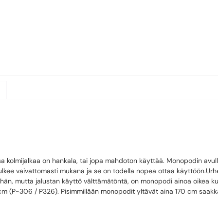
HIILIKUITU MODOPO
ssa kolmijalkaa on hankala, tai jopa mahdoton käyttää. Monopodin avul
lkee vaivattomasti mukana ja se on todella nopea ottaa käyttöön.Urheil
 on vähän, mutta jalustan käyttö välttämätöntä, on monopodi ainoa oikea
8 cm (P-306 / P326). Pisimmillään monopodit yltävät aina 170 cm saakk