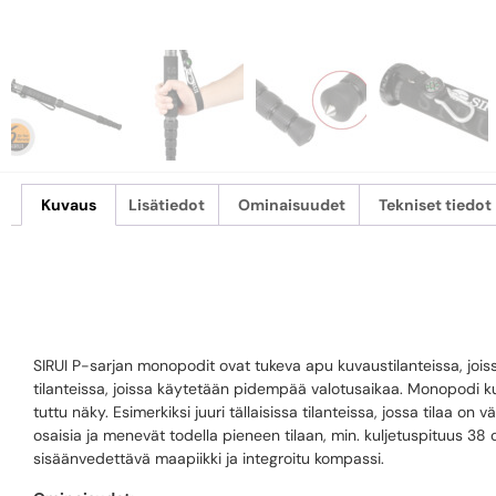
Kuvaus
Lisätiedot
Ominaisuudet
Tekniset tiedot
SIRUI P-326 – 
SIRUI P-sarjan monopodit ovat tukeva apu kuvaustilanteissa, joi
tilanteissa, joissa käytetään pidempää valotusaikaa. Monopodi ku
tuttu näky. Esimerkiksi juuri tällaisissa tilanteissa, jossa tilaa
osaisia ja menevät todella pieneen tilaan, min. kuljetuspituus 3
sisäänvedettävä maapiikki ja integroitu kompassi.