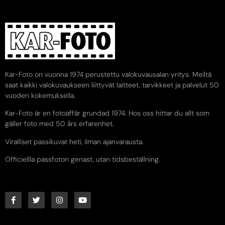
Kar-Foto on vuonna 1974 perustettu valokuvausalan yritys. Meiltä
saat kaikki valokuvaukseen liittyvät laitteet, tarvikkeet ja palvelut 50
vuoden kokemuksella.
Kar-Foto är en fotoaffär grundad 1974. Hos oss hittar du allt som
gäller foto med 50 års erfarenhet.
Viralliset passikuvat heti, ilman ajanvarausta.
Officiellla passfoton genast, utan tidsbeställning.