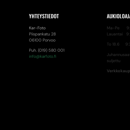
YHTEYSTIEDOT
AUKIOLOAJ
Kar-Foto
Ma-Pe 9:3
Piispankatu 28
Lauantai 9
06100 Porvoo
To 18.6 9:
Puh. (019) 580 001
Juhannusaat
info@karfoto.fi
suljettu
Verkkokau