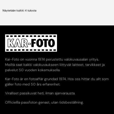
Näytetään kaikki 4 tulosta
Kar-Foto on vuonna 1974 perustettu valokuvausalan yritys.
Meiltä saat kaikki valokuvaukseen liittyvät laitteet, tarvikkeet ja
palvelut 50 vuoden kokemuksella.
Kar-Foto är en fotoaffär grundad 1974. Hos oss hittar du allt som
gäller foto med 50 års erfarenhet.
Viralliset passikuvat heti, ilman ajanvarausta.
Officiellla passfoton genast, utan tidsbeställning.