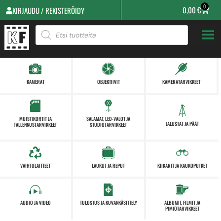
0
0,00
€
KIRJAUDU / REKISTERÖIDY
KAMERAT
OBJEKTIIVIT
KAMERATARVIKKEET
MUISTIKORTIT JA
SALAMAT, LED-VALOT JA
JALUSTAT JA PÄÄT
TALLENNUSTARVIKKEET
STUDIOTARVIKKEET
VAIHTOLAITTEET
LAUKUT JA REPUT
KIIKARIT JA KAUKOPUTKET
AUDIO JA VIDEO
TULOSTUS JA KUVANKÄSITTELY
ALBUMIT, FILMIT JA
PIMIÖTARVIKKEET