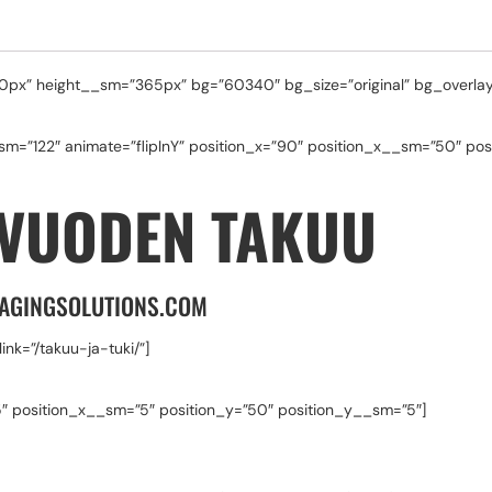
px” height__sm=”365px” bg=”60340″ bg_size=”original” bg_overlay
m=”122″ animate=”flipInY” position_x=”90″ position_x__sm=”50″ po
7 VUODEN TAKUU
CIMAGINGSOLUTIONS.COM
link=”/takuu-ja-tuki/”]
″ position_x__sm=”5″ position_y=”50″ position_y__sm=”5″]