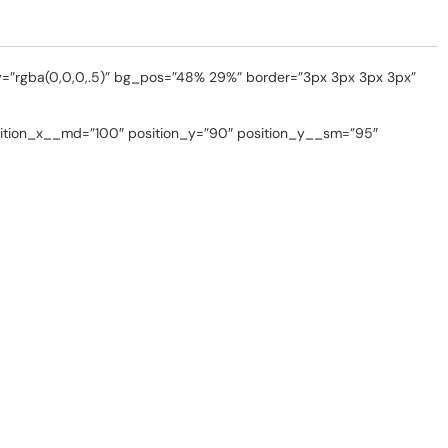
=”rgba(0,0,0,.5)” bg_pos=”48% 29%” border=”3px 3px 3px 3px”
sition_x__md=”100″ position_y=”90″ position_y__sm=”95″