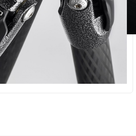
5,5
tki alhaalla: 137,5 cm
m
nnossa: 56 cm
, 55°, 82°
suus: 18.3, 21.7, 25.3, 29 mm
st Lock
sija: 60 mm
& 3/8″