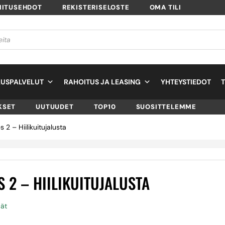
MITUSEHDOT
REKISTERISELOSTE
OMA TILI
USPALVELUT
RAHOITUS JA LEASING
YHTEYSTIEDOT
KSET
UUTUUDET
TOP10
SUOSITTELEMME
2 – Hiilikuitujalusta
S 2 – HIILIKUITUJALUSTA
äät