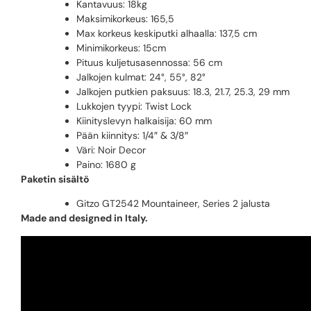
Kantavuus: 18kg
Maksimikorkeus: 165,5
Max korkeus keskiputki alhaalla: 137,5 cm
Minimikorkeus: 15cm
Pituus kuljetusasennossa: 56 cm
Jalkojen kulmat: 24°, 55°, 82°
Jalkojen putkien paksuus: 18.3, 21.7, 25.3, 29 mm
Lukkojen tyypi: Twist Lock
Kiinityslevyn halkaisija: 60 mm
Pään kiinnitys: 1/4″ & 3/8″
Väri: Noir Decor
Paino: 1680 g
Paketin sisältö
Gitzo GT2542 Mountaineer, Series 2 jalusta
Made and designed in Italy.