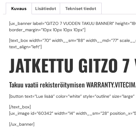
Kuvaus
Lisätiedot
Tekniset tiedot
[ux_banner label=”GITZO 7 VUODEN TAKUU BANNERI” height=”180
border_margin=”10px 10px 10px 10px”]
[text_box width=”70″ width__sm=”88″ width__md=”77″ scale__s
text_align=”left”]
JATKETTU GITZO 
Takuu vaatii rekisteröitymisen WARRANTY.VITE
[button text=”Lue lisää” color=”white” style=”outline” size=”large” 
[/text_box]
[ux_image id=”60342″ width=”14″ width__sm=”28″ position_x=”5
[/ux_banner]