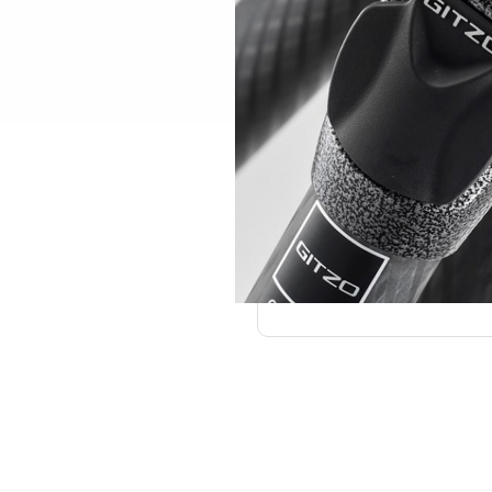
Kantavuus: 18kg
Maksimikorkeus: 16
Max korkeus keskipu
Minimikorkeus: 15c
Pituus kuljetusase
Jalkojen kulmat: 24°
Jalkojen putkien pak
Lukkojen tyypi: Twi
Kiinityslevyn halkai
Pään kiinnitys: 1/4″ 
Väri: Noir Decor
Paino: 1680 g