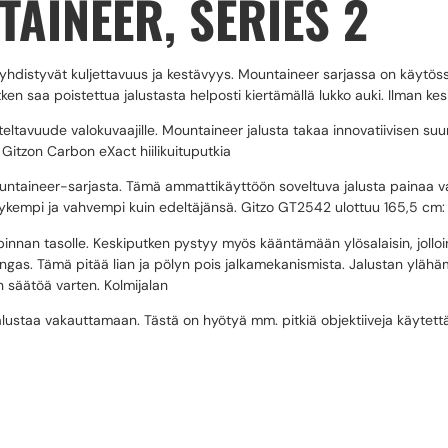
AINEER, SERIES 2
sa yhdistyvät kuljettavuus ja kestävyys. Mountaineer sarjassa on käytö
ken saa poistettua jalustasta helposti kiertämällä lukko auki. Ilman k
uteltavuude valokuvaajille. Mountaineer jalusta takaa innovatiivisen su
Gitzon Carbon eXact hiilikuituputkia
untaineer-sarjasta. Tämä ammattikäyttöön soveltuva jalusta painaa vain 
ykempi ja vahvempi kuin edeltäjänsä. Gitzo GT2542 ulottuu 165,5 cm: n 
 pinnan tasolle. Keskiputken pystyy myös kääntämään ylösalaisin, jollo
rengas. Tämä pitää lian ja pölyn pois jalkamekanismista. Jalustan ylähäm
 säätöä varten. Kolmijalan
lustaa vakauttamaan. Tästä on hyötyä mm. pitkiä objektiiveja käytettäes