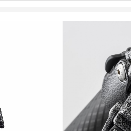
1 099,00
€
Toimitus 7-9 päivää
LISÄÄ OSTOSKORII
Sarja: Mountaineer,
Materiaali: CarbonE
Jalkojen osia: 4