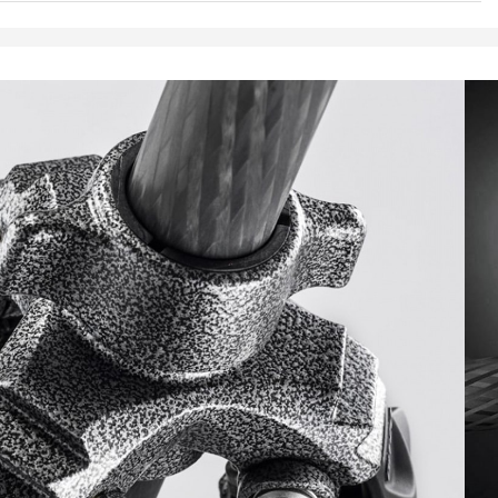
N
 Series 2
xact