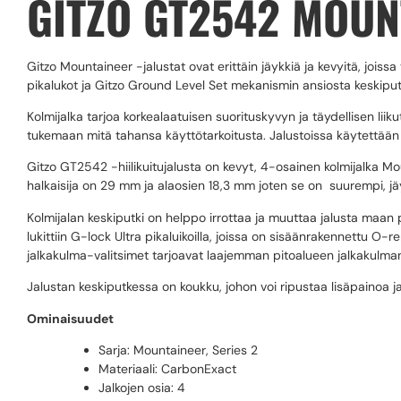
GITZO GT2542 MOUNT
Gitzo Mountaineer -jalustat ovat erittäin jäykkiä ja kevyitä, jois
pikalukot ja Gitzo Ground Level Set mekanismin ansiosta keskiput
Kolmijalka tarjoa korkealaatuisen suorituskyvyn ja täydellisen liik
tukemaan mitä tahansa käyttötarkoitusta. Jalustoissa käytettään 
Gitzo GT2542 -hiilikuitujalusta on kevyt, 4-osainen kolmijalka Mo
halkaisija on 29 mm ja alaosien 18,3 mm joten se on suurempi, jä
Kolmijalan keskiputki on helppo irrottaa ja muuttaa jalusta maan
lukittiin G-lock Ultra pikaluikoilla, joissa on sisäänrakennettu O-
jalkakulma-valitsimet tarjoavat laajemman pitoalueen jalkakulman
Jalustan keskiputkessa on koukku, johon voi ripustaa lisäpainoa ja
Ominaisuudet
Sarja: Mountaineer, Series 2
Materiaali: CarbonExact
Jalkojen osia: 4