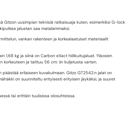
ssä Gitzon uusimpian teknisiä ratkaisuaja kuten, esimerkiksi G-lock
eskiputkea jalustan saa matalammaksi.
unnittelun, vankan rakenteen ja korkealaatuiset materiaalit
1,68 kg ja siinä on Carbon eXact hiilikuitujaluat. Yläosien
korkeuteen ja taittuu 56 cm: iin kuljetusta varten.
in päästää erilaiseen kuvakulmaan. Gitzo GT2542:n jalat on
ähäkki on suunniteltu erityisesti erityisen jäykäksi, ja suuret
sä tai erittäin tuulisissa olosuhteissa.