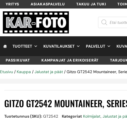
YRITYS
ASIAKASPALVELU
TAKUU JA TUKI
TOI
TUOTTEET
KUVATILAUKSET
PALVELUT
KUVA
PASSIKUVAT
KAMPANJAT JA ERIKOISERÄT
TARJOU
Etusivu
/
Kauppa
/
Jalustat ja päät
/ Gitzo GT2542 Mountaineer, Series 
GITZO GT2542 MOUNTAINEER, SERIE
Tuotetunnus (SKU):
GT2542
Kategoriat
Kolmijalat
,
Jalustat ja p