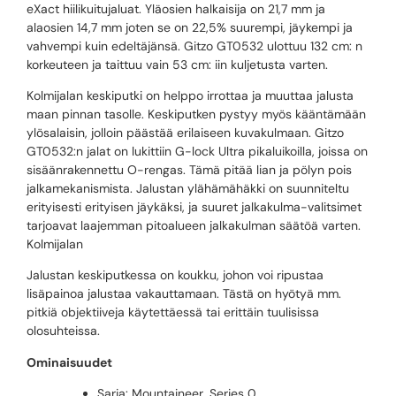
eXact hiilikuitujaluat. Yläosien halkaisija on 21,7 mm ja
alaosien 14,7 mm joten se on 22,5% suurempi, jäykempi ja
vahvempi kuin edeltäjänsä. Gitzo GT0532 ulottuu 132 cm: n
korkeuteen ja taittuu vain 53 cm: iin kuljetusta varten.
Kolmijalan keskiputki on helppo irrottaa ja muuttaa jalusta
maan pinnan tasolle. Keskiputken pystyy myös kääntämään
ylösalaisin, jolloin päästää erilaiseen kuvakulmaan. Gitzo
GT0532:n jalat on lukittiin G-lock Ultra pikaluikoilla, joissa on
sisäänrakennettu O-rengas. Tämä pitää lian ja pölyn pois
jalkamekanismista. Jalustan ylähämähäkki on suunniteltu
erityisesti erityisen jäykäksi, ja suuret jalkakulma-valitsimet
tarjoavat laajemman pitoalueen jalkakulman säätöä varten.
Kolmijalan
Jalustan keskiputkessa on koukku, johon voi ripustaa
lisäpainoa jalustaa vakauttamaan. Tästä on hyötyä mm.
pitkiä objektiiveja käytettäessä tai erittäin tuulisissa
olosuhteissa.
Ominaisuudet
Sarja: Mountaineer, Series 0