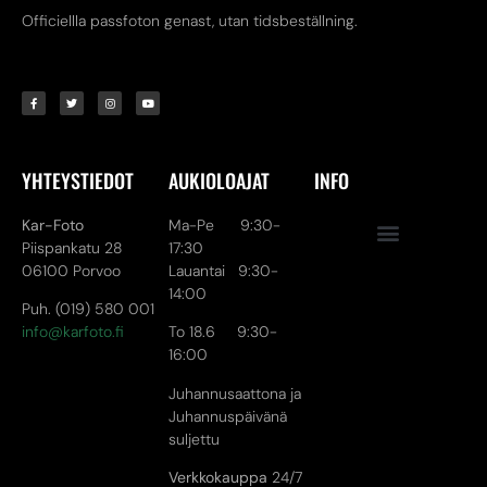
Officiellla passfoton genast, utan tidsbeställning.
YHTEYSTIEDOT
AUKIOLOAJAT
INFO
Kar-Foto
Ma-Pe 9:30-
Piispankatu 28
17:30
06100 Porvoo
Lauantai 9:30-
14:00
Puh. (019) 580 001
info@karfoto.fi
To 18.6 9:30-
16:00
Juhannusaattona ja
Juhannuspäivänä
suljettu
Verkkokauppa
24/7