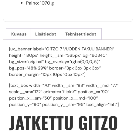
Paino: 1070 g
Kuvaus
Lisätiedot
Tekniset tiedot
[ux_banner label=”GITZO 7 VUODEN TAKUU BANNERI”
height=”180px” height__sm=”365px” bg=”60340″
bg_size=”original” bg_overlay=”rgba(0,0,0,.5)”
bg_pos=”48% 29%” border=”3px 3px 3px 3px”
border_margin=”10px 10px 10px 10px”]
[text_box width=”70″ width__sm=”88″ width__md=”77″
scale__sm=”122″ animate=”flipInY” position_x=”90″
position_x__sm=”50″ position_x__md=”100″
position_y=”90″ position_y__sm=”95″ text_align=”left”]
JATKETTU GITZO