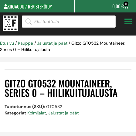
0
0,00
€
KIRJAUDU / REKISTERÖIDY
Etusivu
/
Kauppa
/
Jalustat ja päät
/ Gitzo GT0532 Mountaineer,
Series 0 – Hiilikuitujalusta
GITZO GT0532 MOUNTAINEER,
SERIES 0 – HIILIKUITUJALUSTA
Tuotetunnus (SKU):
GT0532
Kategoriat
Kolmijalat
,
Jalustat ja päät