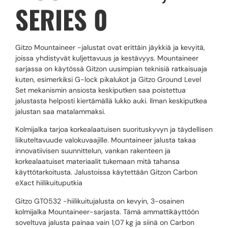
SERIES 0
Gitzo Mountaineer -jalustat ovat erittäin jäykkiä ja kevyitä,
joissa yhdistyvät kuljettavuus ja kestävyys. Mountaineer
sarjassa on käytössä Gitzon uusimpian teknisiä ratkaisuaja
kuten, esimerkiksi G-lock pikalukot ja Gitzo Ground Level
Set mekanismin ansiosta keskiputken saa poistettua
jalustasta helposti kiertämällä lukko auki. Ilman keskiputkea
jalustan saa matalammaksi.
Kolmijalka tarjoa korkealaatuisen suorituskyvyn ja täydellisen
liikuteltavuude valokuvaajille. Mountaineer jalusta takaa
innovatiivisen suunnittelun, vankan rakenteen ja
korkealaatuiset materiaalit tukemaan mitä tahansa
käyttötarkoitusta. Jalustoissa käytettään Gitzon Carbon
eXact hiilikuituputkia
Gitzo GT0532 -hiilikuitujalusta on kevyin, 3-osainen
kolmijalka Mountaineer-sarjasta. Tämä ammattikäyttöön
soveltuva jalusta painaa vain 1,07 kg ja siinä on Carbon