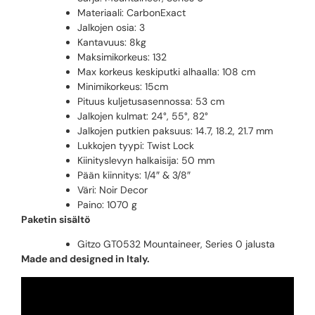
Materiaali: CarbonExact
Jalkojen osia: 3
Kantavuus: 8kg
Maksimikorkeus: 132
Max korkeus keskiputki alhaalla: 108 cm
Minimikorkeus: 15cm
Pituus kuljetusasennossa: 53 cm
Jalkojen kulmat: 24°, 55°, 82°
Jalkojen putkien paksuus: 14.7, 18.2, 21.7 mm
Lukkojen tyypi: Twist Lock
Kiinityslevyn halkaisija: 50 mm
Pään kiinnitys: 1/4″ & 3/8″
Väri: Noir Decor
Paino: 1070 g
Paketin sisältö
Gitzo GT0532 Mountaineer, Series 0 jalusta
Made and designed in Italy.