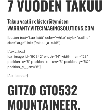
7 VUODEN TAKUU
Takuu vaatii rekisteröitymisen
WARRANTY.VITECIMAGINGSOLUTIONS.COM
[button text=”Lue lisää” color=”white” style=”outline”
size=”large” link=”/takuu-ja-tuki/”]
[/text_box]
[ux_image id=”60342″ width=”14″ width__sm=”28″
position_x=”5″ position_x__sm=”5″ position_y=”50″
position_y__sm=”5″]
[/ux_banner]
GITZO GT0532
MOUNTAINEER,