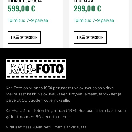
HIILIKUITUJALUSTA
KUULAPÄÄ
599,00
€
299,00
€
Toimitus 7-9 päivää
Toimitus 7-9 päivää
LISÄÄ OSTOSKORIIN
LISÄÄ OSTOSKORIIN
Kar-Foto on vuonna 1974 perustettu valokuvausalan yritys.
Meiltä saat kaikki valokuvaukseen liittyvät laitteet, tarvikkeet ja
palvelut 50 vuoden kokemuksella.
Kar-Foto är en fotoaffär grundad 1974. Hos oss hittar du allt som
gäller foto med 50 års erfarenhet.
Viralliset passikuvat heti, ilman ajanvarausta.