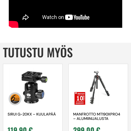
TUTUSTU MYÖS
SIRUI G-20KX – KUULAPÄÄ
MANFROTTO MT190XPRO4
– ALUMIINIJALUSTA
119,90
€
299,00
€