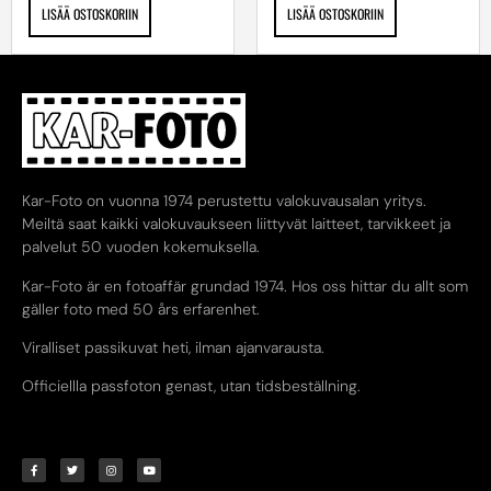
LISÄÄ OSTOSKORIIN
LISÄÄ OSTOSKORIIN
Kar-Foto on vuonna 1974 perustettu valokuvausalan yritys.
Meiltä saat kaikki valokuvaukseen liittyvät laitteet, tarvikkeet ja
palvelut 50 vuoden kokemuksella.
Kar-Foto är en fotoaffär grundad 1974. Hos oss hittar du allt som
gäller foto med 50 års erfarenhet.
Viralliset passikuvat heti, ilman ajanvarausta.
Officiellla passfoton genast, utan tidsbeställning.