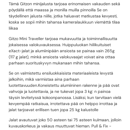
Tämä Gitzon minijalusta tarjoaa erinomaisen vakauden sekä
pöydällä että maassa ja monilla muilla pinnoilla Se on
täydellinen jalusta niille, jotka haluavat matkustaa kevyesti,
koska se sopii mihin tahansa kameralaukkuun viemättä tilaa
liikaa
Gitzo Mini Traveller tarjoaa mukavuutta ja toiminnallisuutta
jokaisessa valokuvauksessa. Huippuluokan hiilikuituiset
eXact-jalat ja alumiinipään ansiosta se painaa vain 265g
(117 g jalat), minkä ansiosta valokuvaajat voivat aina ottaa
parhaan suorituskyvyn mukanaan mihin tahansa.
Se on valmistettu ensiluokkaisista materiaaleista levystä
jalkoihin, mikä varmistaa aina parhaan
luotettavuuden.Koneistettu alumiininen rakenne ja pää ovat
vahvoja ja luotettavia, ja ne tukevat jopa 3 kg: n painoa
täysin levitetyssä kokoonpanossa. Lisäksi, kun tarvitaan vielä
kevyempää ratkaisua, irrotettava pää on helppo irrottaa ja
jalat tarjoavat erillisen tuen jopa 25 kg kalustolle
Jalat avautuvat joko 50 asteen tai 75 asteen kulmaan, jolloin
kuvauskorkeus ja vakaus muuttuvat hieman. Pull & Fix -