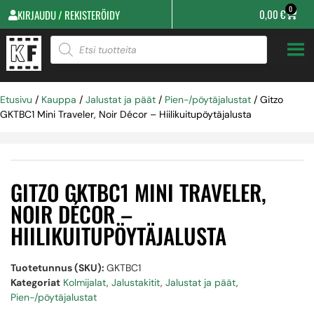
0
0,00
€
KIRJAUDU / REKISTERÖIDY
Etusivu
/
Kauppa
/
Jalustat ja päät
/
Pien-/pöytäjalustat
/ Gitzo
GKTBC1 Mini Traveler, Noir Décor – Hiilikuitupöytäjalusta
GITZO GKTBC1 MINI TRAVELER,
NOIR DÉCOR –
HIILIKUITUPÖYTÄJALUSTA
Tuotetunnus (SKU):
GKTBC1
Kategoriat
Kolmijalat
,
Jalustakitit
,
Jalustat ja päät
,
Pien-/pöytäjalustat