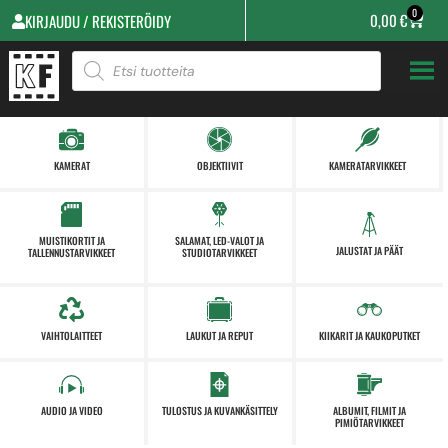
0
0,00
€
KIRJAUDU / REKISTERÖIDY
KAMERAT
OBJEKTIIVIT
KAMERATARVIKKEET
MUISTIKORTIT JA
SALAMAT, LED-VALOT JA
JALUSTAT JA PÄÄT
TALLENNUSTARVIKKEET
STUDIOTARVIKKEET
VAIHTOLAITTEET
LAUKUT JA REPUT
KIIKARIT JA KAUKOPUTKET
AUDIO JA VIDEO
TULOSTUS JA KUVANKÄSITTELY
ALBUMIT, FILMIT JA
PIMIÖTARVIKKEET