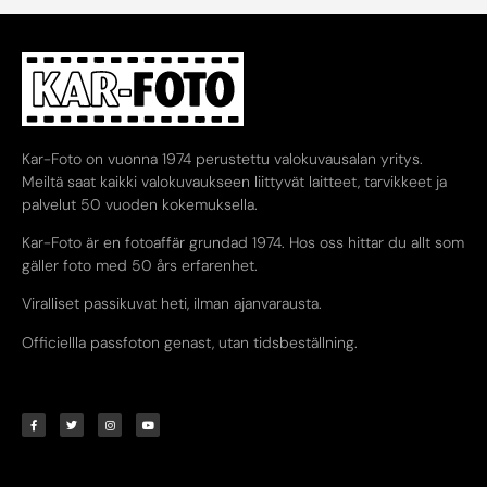
Kar-Foto on vuonna 1974 perustettu valokuvausalan yritys.
Meiltä saat kaikki valokuvaukseen liittyvät laitteet, tarvikkeet ja
palvelut 50 vuoden kokemuksella.
Kar-Foto är en fotoaffär grundad 1974. Hos oss hittar du allt som
gäller foto med 50 års erfarenhet.
Viralliset passikuvat heti, ilman ajanvarausta.
Officiellla passfoton genast, utan tidsbeställning.