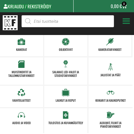
0
0,00
€
KIRJAUDU / REKISTERÖIDY
KAMERAT
OBJEKTIIVIT
KAMERATARVIKKEET
MUISTIKORTIT JA
SALAMAT, LED-VALOT JA
JALUSTAT JA PÄÄT
TALLENNUSTARVIKKEET
STUDIOTARVIKKEET
VAIHTOLAITTEET
LAUKUT JA REPUT
KIIKARIT JA KAUKOPUTKET
AUDIO JA VIDEO
TULOSTUS JA KUVANKÄSITTELY
ALBUMIT, FILMIT JA
PIMIÖTARVIKKEET