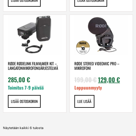
LISÄÄ OSTOSKORIIN
LISÄÄ OSTOSKORIIN
RØDE RØDELINK FILMMAKER KIT –
RØDE STEREO VIDEOMIC PRO –
LANGATONMIKROFONIJÄRJESTELMÄ
MIKROFONI
285,00
€
199,00
€
129,00
€
Toimitus 7-9 päivää
Loppuunmyyty
LISÄÄ OSTOSKORIIN
LUE LISÄÄ
Näytetään kaikki 6 tulosta