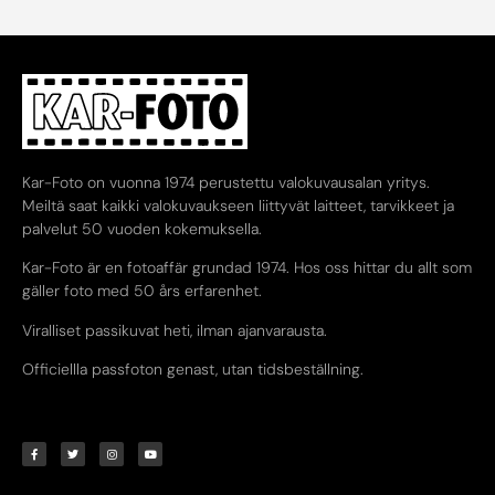
Kar-Foto on vuonna 1974 perustettu valokuvausalan yritys.
Meiltä saat kaikki valokuvaukseen liittyvät laitteet, tarvikkeet ja
palvelut 50 vuoden kokemuksella.
Kar-Foto är en fotoaffär grundad 1974. Hos oss hittar du allt som
gäller foto med 50 års erfarenhet.
Viralliset passikuvat heti, ilman ajanvarausta.
Officiellla passfoton genast, utan tidsbeställning.