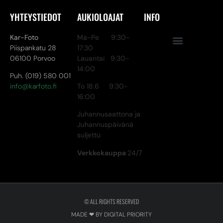
YHTEYSTIEDOT
AUKIOLOAJAT
INFO
Kar-Foto
Ma-Pe 9:30-
Piispankatu 28
17:30
06100 Porvoo
Lauantai 9:30-
14:00
Puh. (019) 580 001
info@karfoto.fi
To 18.6 9:30-
16:00
Juhannusaattona ja
Juhannuspäivänä
suljettu
Verkkokauppa
24/7
© ALL RIGHTS RESERVED
MADE ❤ BY DIGITAL PRIORITY