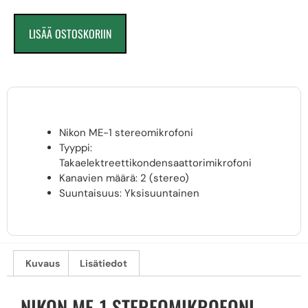
LISÄÄ OSTOSKORIIN
Nikon ME-1 stereomikrofoni
Tyyppi:
Takaelektreettikondensaattorimikrofoni
Kanavien määrä: 2 (stereo)
Suuntaisuus: Yksisuuntainen
Kuvaus
Lisätiedot
NIKON ME-1 STEREOMIKROFONI