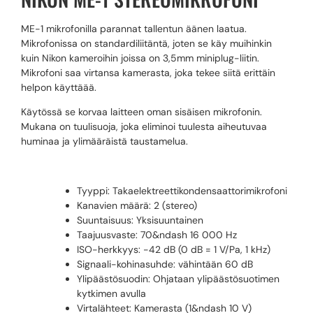
ME-1 mikrofonilla parannat tallentun äänen laatua.
Mikrofonissa on standardiliitäntä, joten se käy muihinkin
kuin Nikon kameroihin joissa on 3,5mm miniplug-liitin.
Mikrofoni saa virtansa kamerasta, joka tekee siitä erittäin
helpon käyttäää.
Käytössä se korvaa laitteen oman sisäisen mikrofonin.
Mukana on tuulisuoja, joka eliminoi tuulesta aiheutuvaa
huminaa ja ylimääräistä taustamelua.
Tyyppi: Takaelektreettikondensaattorimikrofoni
Kanavien määrä: 2 (stereo)
Suuntaisuus: Yksisuuntainen
Taajuusvaste: 70&ndash 16 000 Hz
ISO-herkkyys: -42 dB (0 dB = 1 V/Pa, 1 kHz)
Signaali-kohinasuhde: vähintään 60 dB
Ylipäästösuodin: Ohjataan ylipäästösuotimen
kytkimen avulla
Virtalähteet: Kamerasta (1&ndash 10 V)