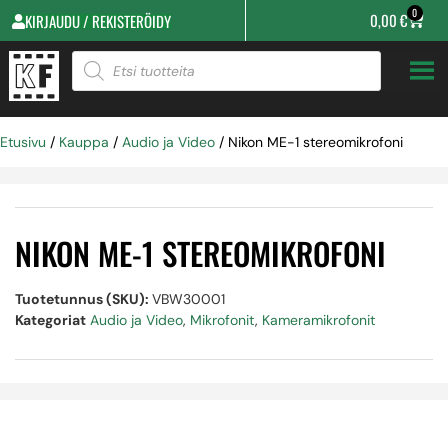
0
0,00
€
KIRJAUDU / REKISTERÖIDY
Etusivu
/
Kauppa
/
Audio ja Video
/ Nikon ME-1 stereomikrofoni
NIKON ME-1 STEREOMIKROFONI
Tuotetunnus (SKU):
VBW30001
Kategoriat
Audio ja Video
,
Mikrofonit
,
Kameramikrofonit